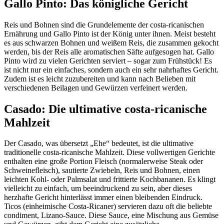
Gallo Pinto: Das königliche Gericht
Reis und Bohnen sind die Grundelemente der costa-ricanischen
Ernährung und Gallo Pinto ist der König unter ihnen. Meist besteht
es aus schwarzen Bohnen und weißem Reis, die zusammen gekocht
werden, bis der Reis alle aromatischen Säfte aufgesogen hat. Gallo
Pinto wird zu vielen Gerichten serviert – sogar zum Frühstück! Es
ist nicht nur ein einfaches, sondern auch ein sehr nahrhaftes Gericht.
Zudem ist es leicht zuzubereiten und kann nach Belieben mit
verschiedenen Beilagen und Gewürzen verfeinert werden.
Casado: Die ultimative costa-ricanische
Mahlzeit
Der Casado, was übersetzt „Ehe“ bedeutet, ist die ultimative
traditionelle costa-ricanische Mahlzeit. Diese vollwertigen Gerichte
enthalten eine große Portion Fleisch (normalerweise Steak oder
Schweinefleisch), sautierte Zwiebeln, Reis und Bohnen, einen
leichten Kohl- oder Palmsalat und frittierte Kochbananen. Es klingt
vielleicht zu einfach, um beeindruckend zu sein, aber dieses
herzhafte Gericht hinterlässt immer einen bleibenden Eindruck.
Ticos (einheimische Costa-Ricaner) servieren dazu oft die beliebte
condiment, Lizano-Sauce. Diese Sauce, eine Mischung aus Gemüse