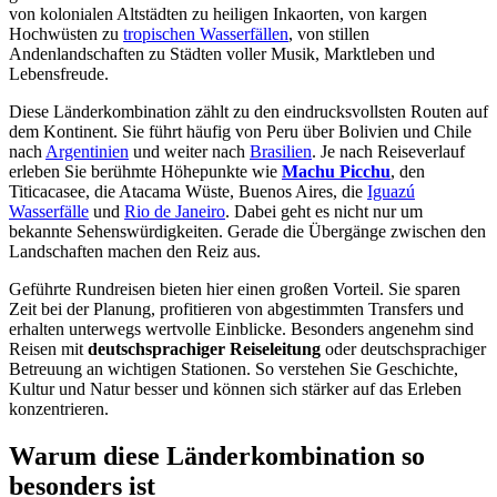
von kolonialen Altstädten zu heiligen Inkaorten, von kargen
Hochwüsten zu
tropischen Wasserfällen
, von stillen
Andenlandschaften zu Städten voller Musik, Marktleben und
Lebensfreude.
Diese Länderkombination zählt zu den eindrucksvollsten Routen auf
dem Kontinent. Sie führt häufig von Peru über Bolivien und Chile
nach
Argentinien
und weiter nach
Brasilien
. Je nach Reiseverlauf
erleben Sie berühmte Höhepunkte wie
Machu Picchu
, den
Titicacasee, die Atacama Wüste, Buenos Aires, die
Iguazú
Wasserfälle
und
Rio de Janeiro
. Dabei geht es nicht nur um
bekannte Sehenswürdigkeiten. Gerade die Übergänge zwischen den
Landschaften machen den Reiz aus.
Geführte Rundreisen bieten hier einen großen Vorteil. Sie sparen
Zeit bei der Planung, profitieren von abgestimmten Transfers und
erhalten unterwegs wertvolle Einblicke. Besonders angenehm sind
Reisen mit
deutschsprachiger Reiseleitung
oder deutschsprachiger
Betreuung an wichtigen Stationen. So verstehen Sie Geschichte,
Kultur und Natur besser und können sich stärker auf das Erleben
konzentrieren.
Warum diese Länderkombination so
besonders ist