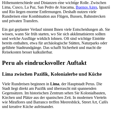
Höhenunterschiede und Distanzen eine wichtige Rolle. Zwischen
Lima, Cusco, La Paz, San Pedro de Atacama,
Buenos Aires
, Iguazú
und Rio liegen enorme Entfernungen. Deshalb nutzen viele
Rundreisen eine Kombination aus Flügen, Bussen, Bahnstrecken
und privaten Transfers.
Ein gut geplanter Verlauf nimmt Ihnen viele Entscheidungen ab. Sie
wissen, wann Sie früh starten, wo Sie sich akklimatisieren sollten
und welche Ausflüge wirklich lohnen. Oft sind wichtige Eintritte
bereits enthalten, etwa für archäologische Stätten, Naturparks oder
geführte Stadtrundgänge. Das schafft Sicherheit und macht die
Reisekosten besser kalkulierbar.
Peru als eindrucksvoller Auftakt
Lima zwischen Pazifik, Kolonialerbe und Küche
Viele Rundreisen beginnen in
Lima
, der Hauptstadt Perus. Die
Stadt liegt direkt am Pazifik und überrascht mit spannenden
Gegensätzen. Im historischen Zentrum sehen Sie Kolonialbauten,
Kirchen und Plätze aus der spanischen Zeit. In modernen Vierteln
wie Miraflores und Barranco treffen Meeresblick, Street Art, Cafés
und kreative Küche aufeinander.