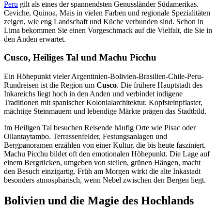
Peru
gilt als eines der spannendsten Genussländer Südamerikas.
Ceviche, Quinoa, Mais in vielen Farben und regionale Spezialitäten
zeigen, wie eng Landschaft und Küche verbunden sind. Schon in
Lima bekommen Sie einen Vorgeschmack auf die Vielfalt, die Sie in
den Anden erwartet.
Cusco, Heiliges Tal und Machu Picchu
Ein Höhepunkt vieler Argentinien-Bolivien-Brasilien-Chile-Peru-
Rundreisen ist die Region um
Cusco
. Die frühere Hauptstadt des
Inkareichs liegt hoch in den Anden und verbindet indigene
Traditionen mit spanischer Kolonialarchitektur. Kopfsteinpflaster,
mächtige Steinmauern und lebendige Märkte prägen das Stadtbild.
Im Heiligen Tal besuchen Reisende häufig Orte wie Pisac oder
Ollantaytambo. Terrassenfelder, Festungsanlagen und
Bergpanoramen erzählen von einer Kultur, die bis heute fasziniert.
Machu Picchu bildet oft den emotionalen Höhepunkt. Die Lage auf
einem Bergrücken, umgeben von steilen, grünen Hängen, macht
den Besuch einzigartig. Früh am Morgen wirkt die alte Inkastadt
besonders atmosphärisch, wenn Nebel zwischen den Bergen liegt.
Bolivien und die Magie des Hochlands