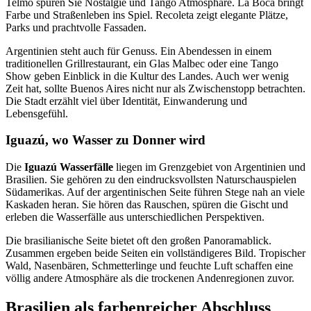
Telmo spüren Sie Nostalgie und Tango Atmosphäre. La Boca bringt
Farbe und Straßenleben ins Spiel. Recoleta zeigt elegante Plätze,
Parks und prachtvolle Fassaden.
Argentinien steht auch für Genuss. Ein Abendessen in einem
traditionellen Grillrestaurant, ein Glas Malbec oder eine Tango
Show geben Einblick in die Kultur des Landes. Auch wer wenig
Zeit hat, sollte Buenos Aires nicht nur als Zwischenstopp betrachten.
Die Stadt erzählt viel über Identität, Einwanderung und
Lebensgefühl.
Iguazú, wo Wasser zu Donner wird
Die
Iguazú Wasserfälle
liegen im Grenzgebiet von Argentinien und
Brasilien. Sie gehören zu den eindrucksvollsten Naturschauspielen
Südamerikas. Auf der argentinischen Seite führen Stege nah an viele
Kaskaden heran. Sie hören das Rauschen, spüren die Gischt und
erleben die Wasserfälle aus unterschiedlichen Perspektiven.
Die brasilianische Seite bietet oft den großen Panoramablick.
Zusammen ergeben beide Seiten ein vollständigeres Bild. Tropischer
Wald, Nasenbären, Schmetterlinge und feuchte Luft schaffen eine
völlig andere Atmosphäre als die trockenen Andenregionen zuvor.
Brasilien als farbenreicher Abschluss