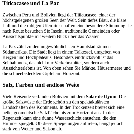
Titicacasee und La Paz
Zwischen Peru und Bolivien liegt der
Titicacasee
, einer der
höchstgelegenen großen Seen der Welt. Sein tiefes Blau, die klare
Luft und die ruhigen Uferorte schaffen eine besondere Stimmung. Je
nach Route besuchen Sie Inseln, traditionelle Gemeinden oder
Aussichtspunkte mit weitem Blick über das Wasser.
La Paz zählt zu den ungewöhnlichsten Hauptstadträumen
Südamerikas. Die Stadt liegt in einem Talkessel, umgeben von
Bergen und Hochplateaus. Besonders eindrucksvoll ist das
Seilbahnnetz, das nicht nur Verkehrsmittel, sondern auch
Aussichtserlebnis ist. Von oben sehen Sie Märkte, Häusermeere und
die schneebedeckten Gipfel am Horizont.
Salz, Farben und endlose Weite
Viele Reisende verbinden Bolivien mit dem
Salar de Uyuni
. Die
größte Salzwüste der Erde gehört zu den spektakulärsten
Landschaften des Kontinents. In der Trockenzeit breitet sich eine
helle, geometrische Salzfläche bis zum Horizont aus. In der
Regenzeit kann eine dünne Wasserschicht entstehen, die den
Himmel spiegelt. Ob diese Spiegelungen auftreten, hängt jedoch
stark von Wetter und Saison ab.