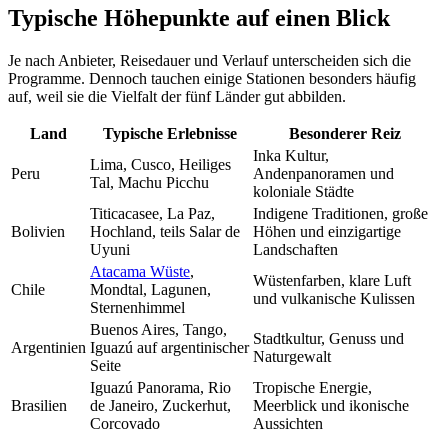
Typische Höhepunkte auf einen Blick
Je nach Anbieter, Reisedauer und Verlauf unterscheiden sich die
Programme. Dennoch tauchen einige Stationen besonders häufig
auf, weil sie die Vielfalt der fünf Länder gut abbilden.
Land
Typische Erlebnisse
Besonderer Reiz
Inka Kultur,
Lima, Cusco, Heiliges
Peru
Andenpanoramen und
Tal, Machu Picchu
koloniale Städte
Titicacasee, La Paz,
Indigene Traditionen, große
Bolivien
Hochland, teils Salar de
Höhen und einzigartige
Uyuni
Landschaften
Atacama Wüste
,
Wüstenfarben, klare Luft
Chile
Mondtal, Lagunen,
und vulkanische Kulissen
Sternenhimmel
Buenos Aires, Tango,
Stadtkultur, Genuss und
Argentinien
Iguazú auf argentinischer
Naturgewalt
Seite
Iguazú Panorama, Rio
Tropische Energie,
Brasilien
de Janeiro, Zuckerhut,
Meerblick und ikonische
Corcovado
Aussichten