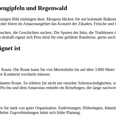
engipfeln und Regenwald
 einzigen Bild einfangen lässt. Morgens blicken Sie auf koloniale Balk
oder hören im Amazonasgebiet das Konzert der Zikaden, Frösche und 
 Menschen, die Geschichten suchen. Die Spuren der Inka, die Tradition
deshalb eignet sich Peru ideal für eine geführte Rundreise, gerne auch
gnet ist
m Raum. Die Route kann Sie von Meereshöhe bis auf über 3.800 Meter
 den Kontinent wechseln müssen.
ten Route. So erleben Sie nicht nur einzelne Sehenswürdigkeiten, sond
 Picchu und dem Amazonas entsteht ein Reisebogen, der lange nachwir
eren Sie stark von guter Organisation. Entfernungen, Höhenlagen, Inlands
liebte Zugverbindungen lohnt sich frühe Planung.