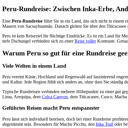
Peru-Rundreise: Zwischen Inka-Erbe, And
Eine
Peru-Rundreise
führt Sie in ein Land, das sich nicht in einem
Mauern von Sacsayhuamán. Danach gleiten Sie über den Titicacasee 
Peru ist kein Reiseziel für flüchtige Eindrücke. Es ist ein Land für
tiefe Dschungel verbinden sich zu einer
Reise voller
Kontraste. Genau 
Warum Peru so gut für eine Rundreise geei
Viele Welten in einem Land
Peru vereint Küste, Hochland und Regenwald auf faszinierend enge
und Kultur. Jede Region fühlt sich anders an, ohne dass Sie ständig
Typische Rundreisen verbinden mehrere Höhepunkte zu einer gut geplan
Lima, Arequipa, dem
Colca Canyon
, dem Titicacasee, Cusco, Machu
Geführtes Reisen macht Peru entspannter
Peru lässt sich individuell bereisen, doch bei einer Rundreise profiti
abgestimmt sein. Besonders für Machu Picchu, den
Inka Trail
oder be