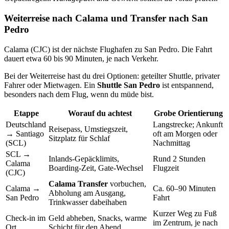
Weiterreise nach Calama und Transfer nach San
Pedro
Calama (CJC) ist der nächste Flughafen zu San Pedro. Die Fahrt
dauert etwa 60 bis 90 Minuten, je nach Verkehr.
Bei der Weiterreise hast du drei Optionen: geteilter Shuttle, privater
Fahrer oder Mietwagen. Ein
Shuttle San Pedro
ist entspannend,
besonders nach dem Flug, wenn du müde bist.
Etappe
Worauf du achtest
Grobe Orientierung
Deutschland
Langstrecke; Ankunft
Reisepass, Umstiegszeit,
→ Santiago
oft am Morgen oder
Sitzplatz für Schlaf
(SCL)
Nachmittag
SCL →
Inlands-Gepäcklimits,
Rund 2 Stunden
Calama
Boarding-Zeit, Gate-Wechsel
Flugzeit
(CJC)
Calama Transfer
vorbuchen,
Calama →
Ca. 60–90 Minuten
Abholung am Ausgang,
San Pedro
Fahrt
Trinkwasser dabeihaben
Kurzer Weg zu Fuß
Check-in im
Geld abheben, Snacks, warme
im Zentrum, je nach
Ort
Schicht für den Abend