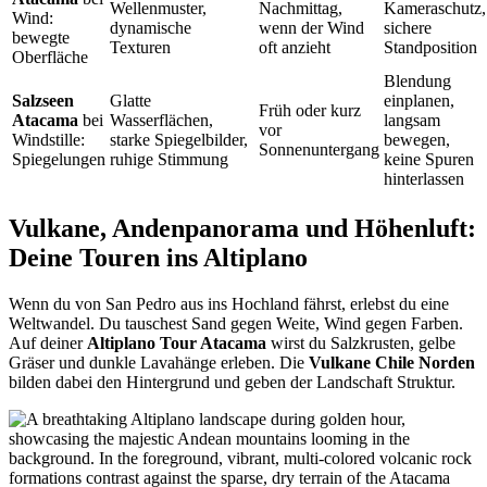
Wellenmuster,
Nachmittag,
Kameraschutz,
Wind:
dynamische
wenn der Wind
sichere
bewegte
Texturen
oft anzieht
Standposition
Oberfläche
Blendung
Salzseen
Glatte
einplanen,
Früh oder kurz
Atacama
bei
Wasserflächen,
langsam
vor
Windstille:
starke Spiegelbilder,
bewegen,
Sonnenuntergang
Spiegelungen
ruhige Stimmung
keine Spuren
hinterlassen
Vulkane, Andenpanorama und Höhenluft:
Deine Touren ins Altiplano
Wenn du von San Pedro aus ins Hochland fährst, erlebst du eine
Weltwandel. Du tauschest Sand gegen Weite, Wind gegen Farben.
Auf deiner
Altiplano Tour Atacama
wirst du Salzkrusten, gelbe
Gräser und dunkle Lavahänge erleben. Die
Vulkane Chile Norden
bilden dabei den Hintergrund und geben der Landschaft Struktur.