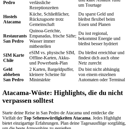
Pedro
verlässliche
um Tourtage
Rezeptionzeiten
Küche, Schließfächer,
Du sparst Geld und
Hostels
Rückzugsorte trotz
bleibst flexibel beim
Atacama
Gemeinschaft
Essen und Planen
Quinoa-Gerichte,
Du isst regional,
Restaurants
Empanadas, frische Säfte;
bekommst Energie und
San Pedro
Wasser immer
bleibst besser hydriert
mitbestellen
eSIM vs. physische SIM,
Du bleibst erreichbar und
SIM Karte
Offline-Karten, Akku-
findest dich auch ohne
Chile
und Powerbank-Plan
Netz zurecht
Geld
2 Karten, Bargeldpuffer,
Du bist nicht abhängig
abheben
kleinere Scheine für
von einem einzelnen
San Pedro
Minimärkte
Automaten oder Terminal
Atacama-Wüste: Highlights, die du nicht
verpassen solltest
Starte deine Reise in San Pedro de Atacama und entdecke die
Vielfalt der
Top Sehenswürdigkeiten Atacama
. Jedes Highlight
bietet einzigartige Erfahrungen. Plan deine Tagesausflüge sorgfältig,
um die beste Atmosphäre zu genießen.