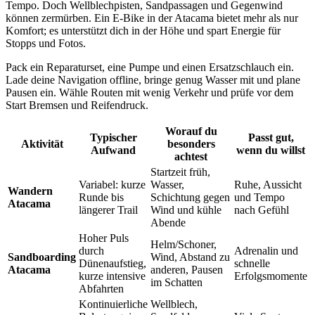
Tempo. Doch Wellblechpisten, Sandpassagen und Gegenwind
können zermürben. Ein E-Bike in der Atacama bietet mehr als nur
Komfort; es unterstützt dich in der Höhe und spart Energie für
Stopps und Fotos.
Pack ein Reparaturset, eine Pumpe und einen Ersatzschlauch ein.
Lade deine Navigation offline, bringe genug Wasser mit und plane
Pausen ein. Wähle Routen mit wenig Verkehr und prüfe vor dem
Start Bremsen und Reifendruck.
Worauf du
Typischer
Passt gut,
Aktivität
besonders
Aufwand
wenn du willst
achtest
Startzeit früh,
Variabel: kurze
Wasser,
Ruhe, Aussicht
Wandern
Runde bis
Schichtung gegen
und Tempo
Atacama
längerer Trail
Wind und kühle
nach Gefühl
Abende
Hoher Puls
Helm/Schoner,
durch
Adrenalin und
Sandboarding
Wind, Abstand zu
Dünenaufstieg,
schnelle
Atacama
anderen, Pausen
kurze intensive
Erfolgsmomente
im Schatten
Abfahrten
Kontinuierliche
Wellblech,