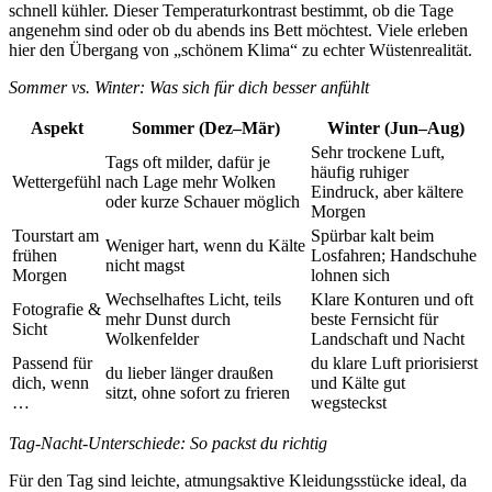
schnell kühler. Dieser Temperaturkontrast bestimmt, ob die Tage
angenehm sind oder ob du abends ins Bett möchtest. Viele erleben
hier den Übergang von „schönem Klima“ zu echter Wüstenrealität.
Sommer vs. Winter: Was sich für dich besser anfühlt
Aspekt
Sommer (Dez–Mär)
Winter (Jun–Aug)
Sehr trockene Luft,
Tags oft milder, dafür je
häufig ruhiger
Wettergefühl
nach Lage mehr Wolken
Eindruck, aber kältere
oder kurze Schauer möglich
Morgen
Tourstart am
Spürbar kalt beim
Weniger hart, wenn du Kälte
frühen
Losfahren; Handschuhe
nicht magst
Morgen
lohnen sich
Wechselhaftes Licht, teils
Klare Konturen und oft
Fotografie &
mehr Dunst durch
beste Fernsicht für
Sicht
Wolkenfelder
Landschaft und Nacht
Passend für
du klare Luft priorisierst
du lieber länger draußen
dich, wenn
und Kälte gut
sitzt, ohne sofort zu frieren
…
wegsteckst
Tag-Nacht-Unterschiede: So packst du richtig
Für den Tag sind leichte, atmungsaktive Kleidungsstücke ideal, da