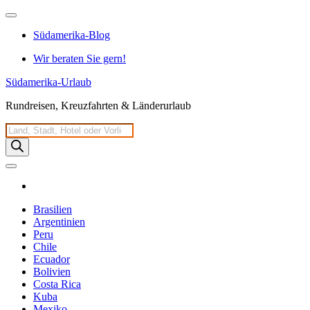
Zum
Inhalt
Südamerika-Blog
springen
Wir beraten Sie gern!
Südamerika-Urlaub
Rundreisen, Kreuzfahrten & Länderurlaub
Products
search
Brasilien
Argentinien
Peru
Chile
Ecuador
Bolivien
Costa Rica
Kuba
Mexiko