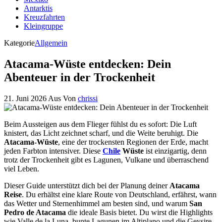
Antarktis
Kreuzfahrten
Kleingruppe
Kategorie
Allgemein
Atacama-Wüste entdecken: Dein
Abenteuer in der Trockenheit
21. Juni 2026
Aus
Von
chrissi
Beim Aussteigen aus dem Flieger fühlst du es sofort: Die Luft
knistert, das Licht zeichnet scharf, und die Weite beruhigt. Die
Atacama-Wüste
, eine der trockensten Regionen der Erde, macht
jeden Farbton intensiver. Diese
Chile
Wüste
ist einzigartig, denn
trotz der Trockenheit gibt es Lagunen, Vulkane und überraschend
viel Leben.
Dieser Guide unterstützt dich bei der Planung deiner
Atacama
Reise
. Du erhältst eine klare Route von Deutschland, erfährst, wann
das Wetter und Sternenhimmel am besten sind, und warum
San
Pedro de Atacama
die ideale Basis bietet. Du wirst die Highlights
wie Valle de la Luna, bunte Lagunen im Altiplano und die Geysire