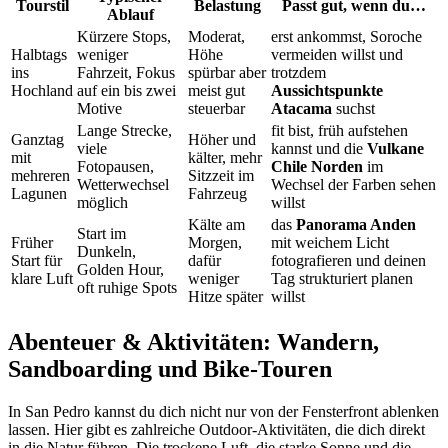
Tourstil
Belastung
Passt gut, wenn du…
Ablauf
Kürzere Stops,
Moderat,
erst ankommst, Soroche
Halbtags
weniger
Höhe
vermeiden willst und
ins
Fahrzeit, Fokus
spürbar aber
trotzdem
Hochland
auf ein bis zwei
meist gut
Aussichtspunkte
Motive
steuerbar
Atacama
suchst
Lange Strecke,
fit bist, früh aufstehen
Ganztag
Höher und
viele
kannst und die
Vulkane
mit
kälter, mehr
Fotopausen,
Chile Norden
im
mehreren
Sitzzeit im
Wetterwechsel
Wechsel der Farben sehen
Lagunen
Fahrzeug
möglich
willst
Kälte am
das
Panorama Anden
Start im
Früher
Morgen,
mit weichem Licht
Dunkeln,
Start für
dafür
fotografieren und deinen
Golden Hour,
klare Luft
weniger
Tag strukturiert planen
oft ruhige Spots
Hitze später
willst
Abenteuer & Aktivitäten: Wandern,
Sandboarding und Bike-Touren
In San Pedro kannst du dich nicht nur von der Fensterfront ablenken
lassen. Hier gibt es zahlreiche Outdoor-Aktivitäten, die dich direkt
in die Natur führen. Die trockene Luft, die starke Sonne und die