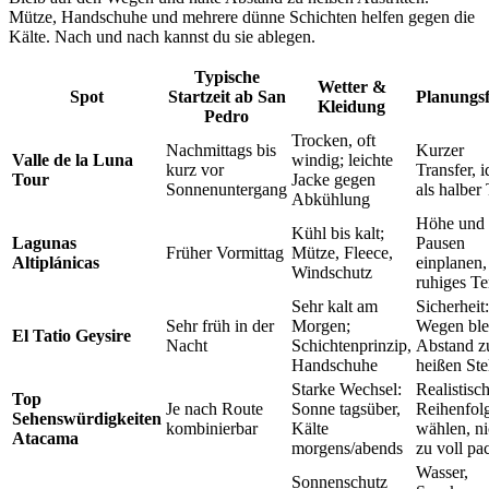
Mütze, Handschuhe und mehrere dünne Schichten helfen gegen die
Kälte. Nach und nach kannst du sie ablegen.
Typische
Wetter &
Spot
Startzeit ab San
Planungs
Kleidung
Pedro
Trocken, oft
Nachmittags bis
Kurzer
Valle de la Luna
windig; leichte
kurz vor
Transfer, i
Tour
Jacke gegen
Sonnenuntergang
als halber
Abkühlung
Höhe und
Kühl bis kalt;
Lagunas
Pausen
Früher Vormittag
Mütze, Fleece,
Altiplánicas
einplanen,
Windschutz
ruhiges T
Sehr kalt am
Sicherheit:
Sehr früh in der
Morgen;
Wegen ble
El Tatio Geysire
Nacht
Schichtenprinzip,
Abstand z
Handschuhe
heißen Ste
Starke Wechsel:
Realistisc
Top
Je nach Route
Sonne tagsüber,
Reihenfol
Sehenswürdigkeiten
kombinierbar
Kälte
wählen, ni
Atacama
morgens/abends
zu voll pa
Wasser,
Sonnenschutz