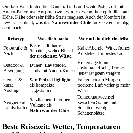
Outdoor-Fans finden hier Dünen, Trails und weite Pisten, oft mit
Anden-Panorama. Anspruchsvoll wird es, wenn du empfindlich auf
Höhe, Kälte oder sehr frühe Starts reagierst. Auch der Komfort ist
bewusst schlicht, was das
Naturwunder Chile
für viele erst richtig
echt macht.
Reisetyp
Was dich packt
Worauf du dich einstellst
Klare Luft, harte
Fotografie &
Kalte Abende, Wind, frühes
Schatten, weiter Blick in
Nacht
Aufstehen für bestes Licht
der
trockenste Wüste
Höhenlage kann
Outdoor &
Dünen, Lavafelder,
anstrengend sein, Tempo
Bewegung
Trails mit Anden-Kulisse
lieber langsam steigern
Genuss &
San Pedro Highlights
Fahrzeiten am Morgen,
kurze
als kompakte
trockene Luft verlangt mehr
Ausflüge
Tagestouren
Wasser
Temperaturwechsel
Salzflächen, Lagunen,
Neugier auf
zwischen Sonne und
Vulkane als
Landschaften
Schatten, wenig
Naturwunder Chile
Schattenplätze
Beste Reisezeit: Wetter, Temperaturen