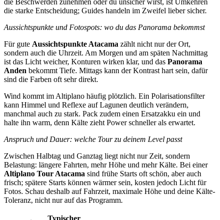
die Beschwerden zunehmen oder du unsicher wirst, ist Umkehren
die starke Entscheidung; Guides handeln im Zweifel lieber sicher.
Aussichtspunkte und Fotospots: wo du das Panorama bekommst
Für gute
Aussichtspunkte Atacama
zählt nicht nur der Ort,
sondern auch die Uhrzeit. Am Morgen und am späten Nachmittag
ist das Licht weicher, Konturen wirken klar, und das
Panorama
Anden
bekommt Tiefe. Mittags kann der Kontrast hart sein, dafür
sind die Farben oft sehr direkt.
Wind kommt im Altiplano häufig plötzlich. Ein Polarisationsfilter
kann Himmel und Reflexe auf Lagunen deutlich verändern,
manchmal auch zu stark. Pack zudem einen Ersatzakku ein und
halte ihn warm, denn Kälte zieht Power schneller als erwartet.
Anspruch und Dauer: welche Tour zu deinem Level passt
Zwischen Halbtag und Ganztag liegt nicht nur Zeit, sondern
Belastung: längere Fahrten, mehr Höhe und mehr Kälte. Bei einer
Altiplano Tour Atacama
sind frühe Starts oft schön, aber auch
frisch; spätere Starts können wärmer sein, kosten jedoch Licht für
Fotos. Schau deshalb auf Fahrzeit, maximale Höhe und deine Kälte-
Toleranz, nicht nur auf das Programm.
Typischer