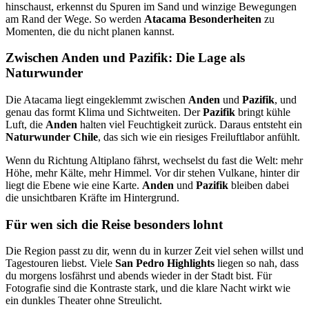
hinschaust, erkennst du Spuren im Sand und winzige Bewegungen
am Rand der Wege. So werden
Atacama Besonderheiten
zu
Momenten, die du nicht planen kannst.
Zwischen Anden und Pazifik: Die Lage als
Naturwunder
Die Atacama liegt eingeklemmt zwischen
Anden
und
Pazifik
, und
genau das formt Klima und Sichtweiten. Der
Pazifik
bringt kühle
Luft, die
Anden
halten viel Feuchtigkeit zurück. Daraus entsteht ein
Naturwunder Chile
, das sich wie ein riesiges Freiluftlabor anfühlt.
Wenn du Richtung Altiplano fährst, wechselst du fast die Welt: mehr
Höhe, mehr Kälte, mehr Himmel. Vor dir stehen Vulkane, hinter dir
liegt die Ebene wie eine Karte.
Anden
und
Pazifik
bleiben dabei
die unsichtbaren Kräfte im Hintergrund.
Für wen sich die Reise besonders lohnt
Die Region passt zu dir, wenn du in kurzer Zeit viel sehen willst und
Tagestouren liebst. Viele
San Pedro Highlights
liegen so nah, dass
du morgens losfährst und abends wieder in der Stadt bist. Für
Fotografie sind die Kontraste stark, und die klare Nacht wirkt wie
ein dunkles Theater ohne Streulicht.