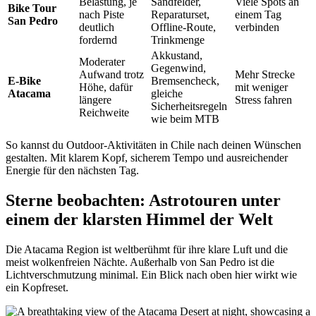
Belastung, je
Sandfelder,
Viele Spots an
Bike Tour
nach Piste
Reparaturset,
einem Tag
San Pedro
deutlich
Offline-Route,
verbinden
fordernd
Trinkmenge
Akkustand,
Moderater
Gegenwind,
Aufwand trotz
Mehr Strecke
E-Bike
Bremsencheck,
Höhe, dafür
mit weniger
Atacama
gleiche
längere
Stress fahren
Sicherheitsregeln
Reichweite
wie beim MTB
So kannst du Outdoor-Aktivitäten in Chile nach deinen Wünschen
gestalten. Mit klarem Kopf, sicherem Tempo und ausreichender
Energie für den nächsten Tag.
Sterne beobachten: Astrotouren unter
einem der klarsten Himmel der Welt
Die Atacama Region ist weltberühmt für ihre klare Luft und die
meist wolkenfreien Nächte. Außerhalb von San Pedro ist die
Lichtverschmutzung minimal. Ein Blick nach oben hier wirkt wie
ein Kopfreset.