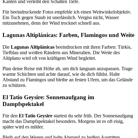
Kanten und verleiht den Schatten Tiefe.
Für beeindruckende Fotos empfehle ich einen Weitwinkelobjektiv.
Ein Tuch gegen Staub ist unerlässlich. Vergiss nicht, Wasser
mitzunehmen, denn der Wind trocknet schnell aus.
Lagunas Altiplánicas: Farben, Flamingos und Weite
Die
Lagunas Altiplánicas
beeindrucken mit ihren Farben: Türkis,
Tiefblau und weißen Rändern aus Mineralien. Die Weite des
Altiplano wird oft von kräftigem Wind begleitet.
Plan deine Reise mit Höhe ab, um dich langsam anzupassen. Trage
warme Schichten und achte darauf, wie du dich fühlst. Halte
Abstand zu Flamingos und bleibe an festen Ufern, um das Gelände
zu schützen.
El Tatio Geysire: Sonnenaufgang im
Dampfspektakel
Für den
El Tatio Geysire
startest du sehr früh. Der Sonnenaufgang
macht das Dampfspektakel besonders. Morgens ist es oft eisig,
später wird es milder.
Bleib auf den Wegen und halte Abstand zu heißen Austritten.