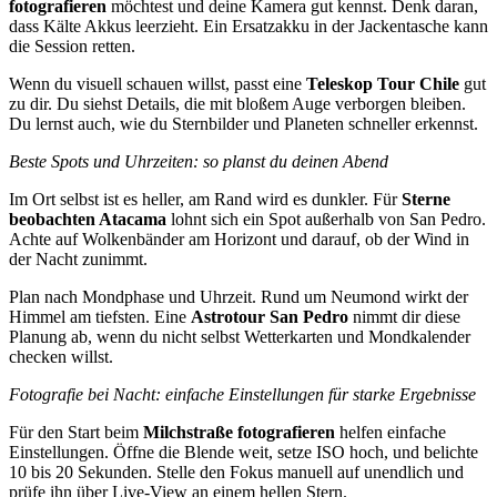
fotografieren
möchtest und deine Kamera gut kennst. Denk daran,
dass Kälte Akkus leerzieht. Ein Ersatzakku in der Jackentasche kann
die Session retten.
Wenn du visuell schauen willst, passt eine
Teleskop Tour Chile
gut
zu dir. Du siehst Details, die mit bloßem Auge verborgen bleiben.
Du lernst auch, wie du Sternbilder und Planeten schneller erkennst.
Beste Spots und Uhrzeiten: so planst du deinen Abend
Im Ort selbst ist es heller, am Rand wird es dunkler. Für
Sterne
beobachten Atacama
lohnt sich ein Spot außerhalb von San Pedro.
Achte auf Wolkenbänder am Horizont und darauf, ob der Wind in
der Nacht zunimmt.
Plan nach Mondphase und Uhrzeit. Rund um Neumond wirkt der
Himmel am tiefsten. Eine
Astrotour San Pedro
nimmt dir diese
Planung ab, wenn du nicht selbst Wetterkarten und Mondkalender
checken willst.
Fotografie bei Nacht: einfache Einstellungen für starke Ergebnisse
Für den Start beim
Milchstraße fotografieren
helfen einfache
Einstellungen. Öffne die Blende weit, setze ISO hoch, und belichte
10 bis 20 Sekunden. Stelle den Fokus manuell auf unendlich und
prüfe ihn über Live-View an einem hellen Stern.