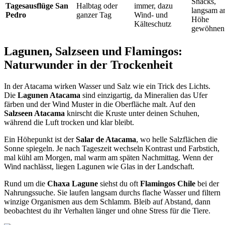
Snacks,
Tagesausflüge San
Halbtag oder
immer, dazu
langsam a
Pedro
ganzer Tag
Wind- und
Höhe
Kälteschutz
gewöhnen
Lagunen, Salzseen und Flamingos:
Naturwunder in der Trockenheit
In der Atacama wirken Wasser und Salz wie ein Trick des Lichts.
Die
Lagunen Atacama
sind einzigartig, da Mineralien das Ufer
färben und der Wind Muster in die Oberfläche malt. Auf den
Salzseen Atacama
knirscht die Kruste unter deinen Schuhen,
während die Luft trocken und klar bleibt.
Ein Höhepunkt ist der
Salar de Atacama
, wo helle Salzflächen die
Sonne spiegeln. Je nach Tageszeit wechseln Kontrast und Farbstich,
mal kühl am Morgen, mal warm am späten Nachmittag. Wenn der
Wind nachlässt, liegen Lagunen wie Glas in der Landschaft.
Rund um die
Chaxa Lagune
siehst du oft
Flamingos Chile
bei der
Nahrungssuche. Sie laufen langsam durchs flache Wasser und filtern
winzige Organismen aus dem Schlamm. Bleib auf Abstand, dann
beobachtest du ihr Verhalten länger und ohne Stress für die Tiere.