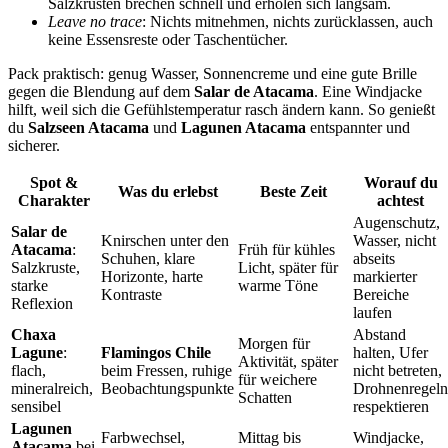
Salzkrusten brechen schnell und erholen sich langsam.
Leave no trace
: Nichts mitnehmen, nichts zurücklassen, auch
keine Essensreste oder Taschentücher.
Pack praktisch: genug Wasser, Sonnencreme und eine gute Brille
gegen die Blendung auf dem
Salar de Atacama
. Eine Windjacke
hilft, weil sich die Gefühlstemperatur rasch ändern kann. So genießt
du
Salzseen Atacama
und
Lagunen Atacama
entspannter und
sicherer.
Spot &
Worauf du
Was du erlebst
Beste Zeit
Charakter
achtest
Augenschutz,
Salar de
Knirschen unter den
Wasser, nicht
Atacama
:
Früh für kühles
Schuhen, klare
abseits
Salzkruste,
Licht, später für
Horizonte, harte
markierter
starke
warme Töne
Kontraste
Bereiche
Reflexion
laufen
Chaxa
Abstand
Morgen für
Lagune
:
Flamingos Chile
halten, Ufer
Aktivität, später
flach,
beim Fressen, ruhige
nicht betreten,
für weichere
mineralreich,
Beobachtungspunkte
Drohnenregeln
Schatten
sensibel
respektieren
Lagunen
Farbwechsel,
Mittag bis
Windjacke,
Atacama
bei