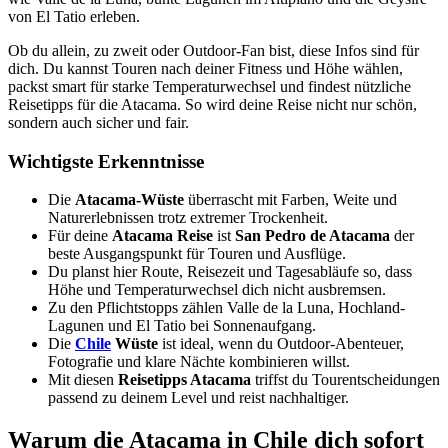
von El Tatio erleben.
Ob du allein, zu zweit oder Outdoor-Fan bist, diese Infos sind für
dich. Du kannst Touren nach deiner Fitness und Höhe wählen,
packst smart für starke Temperaturwechsel und findest nützliche
Reisetipps für die Atacama. So wird deine Reise nicht nur schön,
sondern auch sicher und fair.
Wichtigste Erkenntnisse
Die
Atacama-Wüste
überrascht mit Farben, Weite und
Naturerlebnissen trotz extremer Trockenheit.
Für deine
Atacama Reise
ist
San Pedro de Atacama
der
beste Ausgangspunkt für Touren und Ausflüge.
Du planst hier Route, Reisezeit und Tagesabläufe so, dass
Höhe und Temperaturwechsel dich nicht ausbremsen.
Zu den Pflichtstopps zählen Valle de la Luna, Hochland-
Lagunen und El Tatio bei Sonnenaufgang.
Die
Chile
Wüste
ist ideal, wenn du Outdoor-Abenteuer,
Fotografie und klare Nächte kombinieren willst.
Mit diesen
Reisetipps Atacama
triffst du Tourentscheidungen
passend zu deinem Level und reist nachhaltiger.
Warum die Atacama in Chile dich sofort