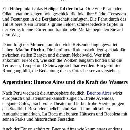
Ein Höhepunkt ist das
Heilige Tal der Inka
. Orte wie Pisac oder
Ollantaytambo zeigen, wie geschickt die Inka ihre Städte, Terrassen
und Festungen in die Berglandschaft einfügten. Die Fahrt durch das
Tal ist bereits ein Erlebnis: grüne Felder, schneebedeckte Gipfel in
der Ferne, kleine Dörfer und traditionelle Märkte begleiten Sie auf
dem Weg.
Dann folgt der Moment, auf den viele Reisende lange gewartet
haben:
Machu Picchu
. Die berühmte Ruinenstadt liegt spektakulär
zwischen steilen Bergen und dichtem Nebelwald. Wer früh
ankommt, erlebt oft, wie sich die Wolken langsam lichten und die
Terrassen, Tempel und Steinwege sichtbar werden. Ein geführter
Rundgang hilft, die Bedeutung dieses Ortes besser zu verstehen.
Argentinien: Buenos Aires und die Kraft des Wassers
Nach Peru wechselt die Atmosphäre deutlich.
Buenos Aires
wirkt
europäisch und lateinamerikanisch zugleich. Breite Avenidas,
elegante Cafés, prachtvolle Theater und farbenfrohe Viertel prägen
das Stadtbild. Besonders beliebt sind San Telmo mit seinen
Antiquitätenmärkten, La Boca mit bunten Häusern und Recoleta mit
seinen Parks und historischen Fassaden.
Auch der Tango gehört zu Buenos Aires wie kaum etwas anderes.