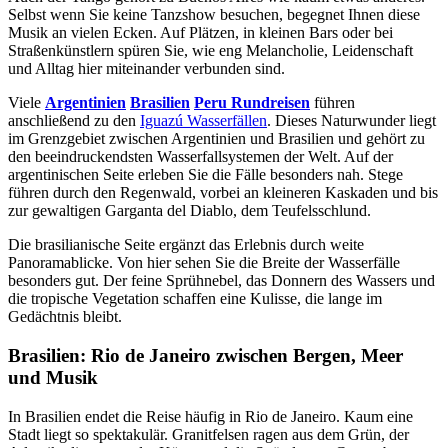
Selbst wenn Sie keine Tanzshow besuchen, begegnet Ihnen diese
Musik an vielen Ecken. Auf Plätzen, in kleinen Bars oder bei
Straßenkünstlern spüren Sie, wie eng Melancholie, Leidenschaft
und Alltag hier miteinander verbunden sind.
Viele
Argentinien
Brasilien
Peru Rundreisen
führen
anschließend zu den
Iguazú Wasserfällen
. Dieses Naturwunder liegt
im Grenzgebiet zwischen Argentinien und Brasilien und gehört zu
den beeindruckendsten Wasserfallsystemen der Welt. Auf der
argentinischen Seite erleben Sie die Fälle besonders nah. Stege
führen durch den Regenwald, vorbei an kleineren Kaskaden und bis
zur gewaltigen Garganta del Diablo, dem Teufelsschlund.
Die brasilianische Seite ergänzt das Erlebnis durch weite
Panoramablicke. Von hier sehen Sie die Breite der Wasserfälle
besonders gut. Der feine Sprühnebel, das Donnern des Wassers und
die tropische Vegetation schaffen eine Kulisse, die lange im
Gedächtnis bleibt.
Brasilien: Rio de Janeiro zwischen Bergen, Meer
und Musik
In Brasilien endet die Reise häufig in Rio de Janeiro. Kaum eine
Stadt liegt so spektakulär. Granitfelsen ragen aus dem Grün, der