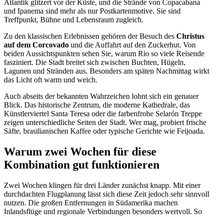
Atlantik glitzert vor der Küste, und die Strände von Copacabana
und Ipanema sind mehr als nur Postkartenmotive. Sie sind
Treffpunkt, Bühne und Lebensraum zugleich.
Zu den klassischen Erlebnissen gehören der Besuch des
Christus
auf dem Corcovado
und die Auffahrt auf den Zuckerhut. Von
beiden Aussichtspunkten sehen Sie, warum Rio so viele Reisende
fasziniert. Die Stadt breitet sich zwischen Buchten, Hügeln,
Lagunen und Stränden aus. Besonders am späten Nachmittag wirkt
das Licht oft warm und weich.
Auch abseits der bekannten Wahrzeichen lohnt sich ein genauer
Blick. Das historische Zentrum, die moderne Kathedrale, das
Künstlerviertel Santa Teresa oder die farbenfrohe Selarón Treppe
zeigen unterschiedliche Seiten der Stadt. Wer mag, probiert frische
Säfte, brasilianischen Kaffee oder typische Gerichte wie Feijoada.
Warum zwei Wochen für diese
Kombination gut funktionieren
Zwei Wochen klingen für drei Länder zunächst knapp. Mit einer
durchdachten Flugplanung lässt sich diese Zeit jedoch sehr sinnvoll
nutzen. Die großen Entfernungen in Südamerika machen
Inlandsflüge und regionale Verbindungen besonders wertvoll. So