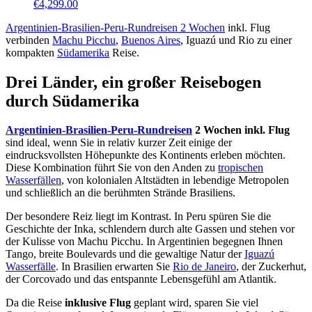
€
4,299.00
Argentinien-Brasilien-Peru-Rundreisen 2 Wochen
inkl. Flug
verbinden
Machu Picchu
,
Buenos Aires
, Iguazú und Rio zu einer
kompakten
Südamerika
Reise.
Drei Länder, ein großer Reisebogen
durch Südamerika
Argentinien-Brasilien-Peru-Rundreisen
2 Wochen inkl. Flug
sind ideal, wenn Sie in relativ kurzer Zeit einige der
eindrucksvollsten Höhepunkte des Kontinents erleben möchten.
Diese Kombination führt Sie von den Anden zu
tropischen
Wasserfällen
, von kolonialen Altstädten in lebendige Metropolen
und schließlich an die berühmten Strände Brasiliens.
Der besondere Reiz liegt im Kontrast. In Peru spüren Sie die
Geschichte der Inka, schlendern durch alte Gassen und stehen vor
der Kulisse von Machu Picchu. In Argentinien begegnen Ihnen
Tango, breite Boulevards und die gewaltige Natur der
Iguazú
Wasserfälle
. In Brasilien erwarten Sie
Rio de Janeiro
, der Zuckerhut,
der Corcovado und das entspannte Lebensgefühl am Atlantik.
Da die Reise
inklusive Flug
geplant wird, sparen Sie viel