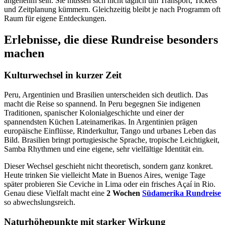
angenehm sein. Sie müssen sich nicht täglich um Transport, Tickets
und Zeitplanung kümmern. Gleichzeitig bleibt je nach Programm oft
Raum für eigene Entdeckungen.
Erlebnisse, die diese Rundreise besonders
machen
Kulturwechsel in kurzer Zeit
Peru, Argentinien und Brasilien unterscheiden sich deutlich. Das
macht die Reise so spannend. In Peru begegnen Sie indigenen
Traditionen, spanischer Kolonialgeschichte und einer der
spannendsten Küchen Lateinamerikas. In Argentinien prägen
europäische Einflüsse, Rinderkultur, Tango und urbanes Leben das
Bild. Brasilien bringt portugiesische Sprache, tropische Leichtigkeit,
Samba Rhythmen und eine eigene, sehr vielfältige Identität ein.
Dieser Wechsel geschieht nicht theoretisch, sondern ganz konkret.
Heute trinken Sie vielleicht Mate in Buenos Aires, wenige Tage
später probieren Sie Ceviche in Lima oder ein frisches Açaí in Rio.
Genau diese Vielfalt macht eine
2 Wochen
Südamerika Rundreise
so abwechslungsreich.
Naturhöhepunkte mit starker Wirkung