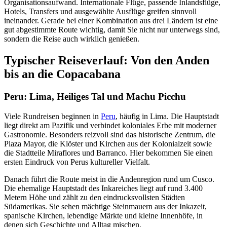
Organisationsaufwand. Internationale Flüge, passende Inlandsflüge,
Hotels, Transfers und ausgewählte Ausflüge greifen sinnvoll
ineinander. Gerade bei einer Kombination aus drei Ländern ist eine
gut abgestimmte Route wichtig, damit Sie nicht nur unterwegs sind,
sondern die Reise auch wirklich genießen.
Typischer Reiseverlauf: Von den Anden
bis an die Copacabana
Peru: Lima, Heiliges Tal und Machu Picchu
Viele Rundreisen beginnen in
Peru
, häufig in Lima. Die Hauptstadt
liegt direkt am Pazifik und verbindet koloniales Erbe mit moderner
Gastronomie. Besonders reizvoll sind das historische Zentrum, die
Plaza Mayor, die Klöster und Kirchen aus der Kolonialzeit sowie
die Stadtteile Miraflores und Barranco. Hier bekommen Sie einen
ersten Eindruck von Perus kultureller Vielfalt.
Danach führt die Route meist in die Andenregion rund um Cusco.
Die ehemalige Hauptstadt des Inkareiches liegt auf rund 3.400
Metern Höhe und zählt zu den eindrucksvollsten Städten
Südamerikas. Sie sehen mächtige Steinmauern aus der Inkazeit,
spanische Kirchen, lebendige Märkte und kleine Innenhöfe, in
denen sich Geschichte und Alltag mischen.