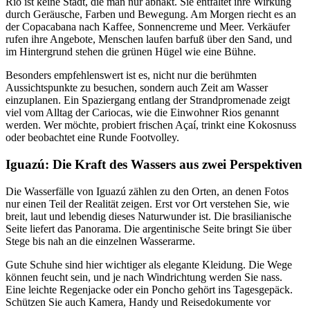
Rio ist keine Stadt, die man nur abhakt. Sie entfaltet ihre Wirkung
durch Geräusche, Farben und Bewegung. Am Morgen riecht es an
der Copacabana nach Kaffee, Sonnencreme und Meer. Verkäufer
rufen ihre Angebote, Menschen laufen barfuß über den Sand, und
im Hintergrund stehen die grünen Hügel wie eine Bühne.
Besonders empfehlenswert ist es, nicht nur die berühmten
Aussichtspunkte zu besuchen, sondern auch Zeit am Wasser
einzuplanen. Ein Spaziergang entlang der Strandpromenade zeigt
viel vom Alltag der Cariocas, wie die Einwohner Rios genannt
werden. Wer möchte, probiert frischen Açaí, trinkt eine Kokosnuss
oder beobachtet eine Runde Footvolley.
Iguazú: Die Kraft des Wassers aus zwei Perspektiven
Die Wasserfälle von Iguazú zählen zu den Orten, an denen Fotos
nur einen Teil der Realität zeigen. Erst vor Ort verstehen Sie, wie
breit, laut und lebendig dieses Naturwunder ist. Die brasilianische
Seite liefert das Panorama. Die argentinische Seite bringt Sie über
Stege bis nah an die einzelnen Wasserarme.
Gute Schuhe sind hier wichtiger als elegante Kleidung. Die Wege
können feucht sein, und je nach Windrichtung werden Sie nass.
Eine leichte Regenjacke oder ein Poncho gehört ins Tagesgepäck.
Schützen Sie auch Kamera, Handy und Reisedokumente vor