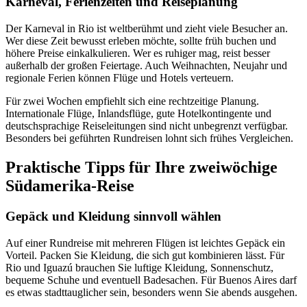
Karneval, Ferienzeiten und Reiseplanung
Der Karneval in Rio ist weltberühmt und zieht viele Besucher an.
Wer diese Zeit bewusst erleben möchte, sollte früh buchen und
höhere Preise einkalkulieren. Wer es ruhiger mag, reist besser
außerhalb der großen Feiertage. Auch Weihnachten, Neujahr und
regionale Ferien können Flüge und Hotels verteuern.
Für zwei Wochen empfiehlt sich eine rechtzeitige Planung.
Internationale Flüge, Inlandsflüge, gute Hotelkontingente und
deutschsprachige Reiseleitungen sind nicht unbegrenzt verfügbar.
Besonders bei geführten Rundreisen lohnt sich frühes Vergleichen.
Praktische Tipps für Ihre zweiwöchige
Südamerika-Reise
Gepäck und Kleidung sinnvoll wählen
Auf einer Rundreise mit mehreren Flügen ist leichtes Gepäck ein
Vorteil. Packen Sie Kleidung, die sich gut kombinieren lässt. Für
Rio und Iguazú brauchen Sie luftige Kleidung, Sonnenschutz,
bequeme Schuhe und eventuell Badesachen. Für Buenos Aires darf
es etwas stadttauglicher sein, besonders wenn Sie abends ausgehen.