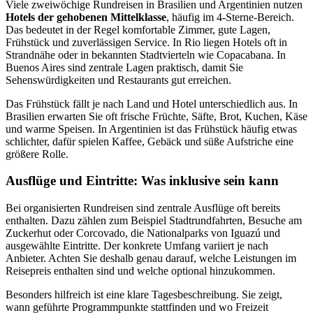
Viele zweiwöchige Rundreisen in Brasilien und Argentinien nutzen
Hotels der gehobenen Mittelklasse
, häufig im 4-Sterne-Bereich.
Das bedeutet in der Regel komfortable Zimmer, gute Lagen,
Frühstück und zuverlässigen Service. In Rio liegen Hotels oft in
Strandnähe oder in bekannten Stadtvierteln wie Copacabana. In
Buenos Aires sind zentrale Lagen praktisch, damit Sie
Sehenswürdigkeiten und Restaurants gut erreichen.
Das Frühstück fällt je nach Land und Hotel unterschiedlich aus. In
Brasilien erwarten Sie oft frische Früchte, Säfte, Brot, Kuchen, Käse
und warme Speisen. In Argentinien ist das Frühstück häufig etwas
schlichter, dafür spielen Kaffee, Gebäck und süße Aufstriche eine
größere Rolle.
Ausflüge und Eintritte: Was inklusive sein kann
Bei organisierten Rundreisen sind zentrale Ausflüge oft bereits
enthalten. Dazu zählen zum Beispiel Stadtrundfahrten, Besuche am
Zuckerhut oder Corcovado, die Nationalparks von Iguazú und
ausgewählte Eintritte. Der konkrete Umfang variiert je nach
Anbieter. Achten Sie deshalb genau darauf, welche Leistungen im
Reisepreis enthalten sind und welche optional hinzukommen.
Besonders hilfreich ist eine klare Tagesbeschreibung. Sie zeigt,
wann geführte Programmpunkte stattfinden und wo Freizeit