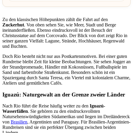
Zu den klassischen Höhepunkten zählt die Fahrt auf den
Zuckerhut
. Von oben sehen Sie, wie Meer, Stadt und Berge
ineinanderfließen. Ebenso eindrucksvoll ist der Besuch der
Christusstatue auf dem Corcovado. Der Blick von dort zeigt Rio in
seiner ganzen Vielfalt: Lagune, Strände, Hochhäuser, Regenwald
und Buchten.
Doch Rio besteht nicht nur aus Postkartenmotiven. Bei einer guten
Rundreise bleibt Zeit für kleine Beobachtungen. Sie sehen Jogger an
der Strandpromenade, Händler mit Kokosnüssen, Fußballspiele im
Sand und farbenfrohe Straßenkunst. Besonders schön ist ein
Spaziergang durch Santa Teresa, ein Viertel mit kolonialem Charme,
Ateliers und gemütlichen Cafés.
Iguazú: Naturgewalt an der Grenze zweier Länder
Nach Rio führt die Reise häufig weiter zu den
Iguazú-
Wasserfällen
. Sie gehören zu den eindrucksvollsten
Natursehenswürdigkeiten Südamerikas und liegen im Dreiländereck
von
Brasilien
, Argentinien und Paraguay. Für Brasilien-Argentinien-
Rundreisen sind sie ein perfekter Übergang zwischen beiden
Ländern.