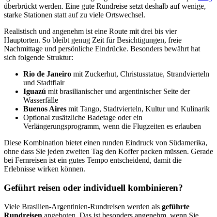
überbrückt werden. Eine gute Rundreise setzt deshalb auf wenige,
starke Stationen statt auf zu viele Ortswechsel.
Realistisch und angenehm ist eine Route mit drei bis vier
Hauptorten. So bleibt genug Zeit für Besichtigungen, freie
Nachmittage und persönliche Eindrücke. Besonders bewährt hat
sich folgende Struktur:
Rio de Janeiro
mit Zuckerhut, Christusstatue, Strandvierteln
und Stadtflair
Iguazú
mit brasilianischer und argentinischer Seite der
Wasserfälle
Buenos Aires
mit Tango, Stadtvierteln, Kultur und Kulinarik
Optional zusätzliche Badetage oder ein
Verlängerungsprogramm, wenn die Flugzeiten es erlauben
Diese Kombination bietet einen runden Eindruck von Südamerika,
ohne dass Sie jeden zweiten Tag den Koffer packen müssen. Gerade
bei Fernreisen ist ein gutes Tempo entscheidend, damit die
Erlebnisse wirken können.
Geführt reisen oder individuell kombinieren?
Viele Brasilien-Argentinien-Rundreisen werden als
geführte
Rundreisen
angeboten. Das ist besonders angenehm, wenn Sie