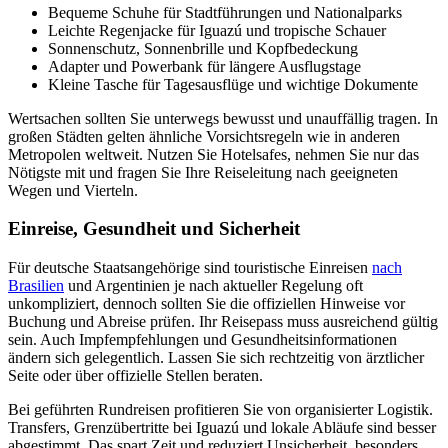
Bequeme Schuhe für Stadtführungen und Nationalparks
Leichte Regenjacke für Iguazú und tropische Schauer
Sonnenschutz, Sonnenbrille und Kopfbedeckung
Adapter und Powerbank für längere Ausflugstage
Kleine Tasche für Tagesausflüge und wichtige Dokumente
Wertsachen sollten Sie unterwegs bewusst und unauffällig tragen. In
großen Städten gelten ähnliche Vorsichtsregeln wie in anderen
Metropolen weltweit. Nutzen Sie Hotelsafes, nehmen Sie nur das
Nötigste mit und fragen Sie Ihre Reiseleitung nach geeigneten
Wegen und Vierteln.
Einreise, Gesundheit und Sicherheit
Für deutsche Staatsangehörige sind touristische Einreisen
nach
Brasilien
und Argentinien je nach aktueller Regelung oft
unkompliziert, dennoch sollten Sie die offiziellen Hinweise vor
Buchung und Abreise prüfen. Ihr Reisepass muss ausreichend gültig
sein. Auch Impfempfehlungen und Gesundheitsinformationen
ändern sich gelegentlich. Lassen Sie sich rechtzeitig von ärztlicher
Seite oder über offizielle Stellen beraten.
Bei geführten Rundreisen profitieren Sie von organisierter Logistik.
Transfers, Grenzübertritte bei Iguazú und lokale Abläufe sind besser
abgestimmt. Das spart Zeit und reduziert Unsicherheit, besonders