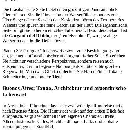
Die brasilianische Seite bietet einen großartigen Panoramablick.
Hier erfassen Sie die Dimension der Wasserfälle besonders gut.
Über Stege nähern Sie sich den Kaskaden, hören das Donnern des
Wassers und spüren die feine Gischt auf der Haut. Die argentinische
Seite bringt Sie näher an einzelne Fälle heran. Besonders bekannt ist
die
Garganta del Diablo
, der „Teufelsschlund“, wo gewaltige
Wassermassen in die Tiefe stürzen.
Planen Sie für Iguazú idealerweise zwei volle Besichtigungstage
ein, je einen auf brasilianischer und argentinischer Seite. So erleben
Sie nicht nur verschiedene Perspektiven, sondern reisen auch
entspannter. Der umliegende Nationalpark schützt subtropischen
Regenwald. Mit etwas Glück entdecken Sie Nasenbären, Tukane,
Schmetterlinge und andere Tiere.
Buenos Aires: Tango, Architektur und argentinische
Lebensart
In Argentinien führt eine klassische zweiwöchige Rundreise meist
nach
Buenos Aires
. Die Hauptstadt wirkt auf den ersten Blick fast
europäisch, zeigt aber schnell ihren eigenen Charakter. Breite
Alleen, historische Cafés, Buchhandlungen, Parks und lebhafte
Viertel prägen das Stadtbild.