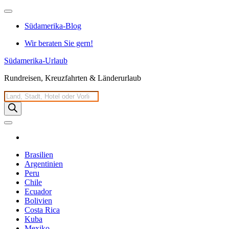
Zum
Inhalt
Südamerika-Blog
springen
Wir beraten Sie gern!
Südamerika-Urlaub
Rundreisen, Kreuzfahrten & Länderurlaub
Products
search
Brasilien
Argentinien
Peru
Chile
Ecuador
Bolivien
Costa Rica
Kuba
Mexiko