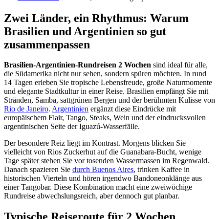
Zwei Länder, ein Rhythmus: Warum
Brasilien und Argentinien so gut
zusammenpassen
Brasilien-Argentinien-Rundreisen 2 Wochen
sind ideal für alle,
die Südamerika nicht nur sehen, sondern spüren möchten. In rund
14 Tagen erleben Sie tropische Lebensfreude, große Naturmomente
und elegante Stadtkultur in einer Reise. Brasilien empfängt Sie mit
Stränden, Samba, sattgrünen Bergen und der berühmten Kulisse von
Rio de Janeiro
.
Argentinien
ergänzt diese Eindrücke mit
europäischem Flair, Tango, Steaks, Wein und der eindrucksvollen
argentinischen Seite der Iguazú-Wasserfälle.
Der besondere Reiz liegt im Kontrast. Morgens blicken Sie
vielleicht von Rios Zuckerhut auf die Guanabara-Bucht, wenige
Tage später stehen Sie vor tosenden Wassermassen im Regenwald.
Danach spazieren Sie
durch Buenos Aires
, trinken Kaffee in
historischen Vierteln und hören irgendwo Bandoneonklänge aus
einer Tangobar. Diese Kombination macht eine zweiwöchige
Rundreise abwechslungsreich, aber dennoch gut planbar.
Typische Reiseroute für 2 Wochen