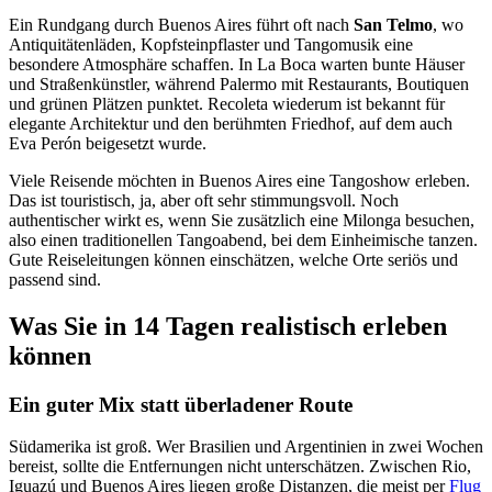
Ein Rundgang durch Buenos Aires führt oft nach
San Telmo
, wo
Antiquitätenläden, Kopfsteinpflaster und Tangomusik eine
besondere Atmosphäre schaffen. In La Boca warten bunte Häuser
und Straßenkünstler, während Palermo mit Restaurants, Boutiquen
und grünen Plätzen punktet. Recoleta wiederum ist bekannt für
elegante Architektur und den berühmten Friedhof, auf dem auch
Eva Perón beigesetzt wurde.
Viele Reisende möchten in Buenos Aires eine Tangoshow erleben.
Das ist touristisch, ja, aber oft sehr stimmungsvoll. Noch
authentischer wirkt es, wenn Sie zusätzlich eine Milonga besuchen,
also einen traditionellen Tangoabend, bei dem Einheimische tanzen.
Gute Reiseleitungen können einschätzen, welche Orte seriös und
passend sind.
Was Sie in 14 Tagen realistisch erleben
können
Ein guter Mix statt überladener Route
Südamerika ist groß. Wer Brasilien und Argentinien in zwei Wochen
bereist, sollte die Entfernungen nicht unterschätzen. Zwischen Rio,
Iguazú und Buenos Aires liegen große Distanzen, die meist per
Flug