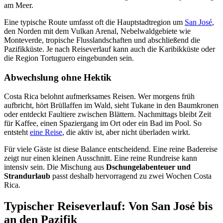
am Meer.
Eine typische Route umfasst oft die Hauptstadtregion um
San José
,
den Norden mit dem Vulkan Arenal, Nebelwaldgebiete wie
Monteverde, tropische Flusslandschaften und abschließend die
Pazifikküste. Je nach Reiseverlauf kann auch die Karibikküste oder
die Region Tortuguero eingebunden sein.
Abwechslung ohne Hektik
Costa Rica belohnt aufmerksames Reisen. Wer morgens früh
aufbricht, hört Brüllaffen im Wald, sieht Tukane in den Baumkronen
oder entdeckt Faultiere zwischen Blättern. Nachmittags bleibt Zeit
für Kaffee, einen Spaziergang im Ort oder ein Bad im Pool. So
entsteht
eine Reise
, die aktiv ist, aber nicht überladen wirkt.
Für viele Gäste ist diese Balance entscheidend. Eine reine Badereise
zeigt nur einen kleinen Ausschnitt. Eine reine Rundreise kann
intensiv sein. Die Mischung aus
Dschungelabenteuer und
Strandurlaub
passt deshalb hervorragend zu zwei Wochen Costa
Rica.
Typischer Reiseverlauf: Von San José bis
an den Pazifik