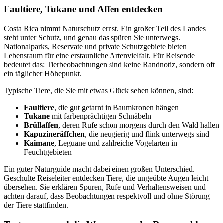
Faultiere, Tukane und Affen entdecken
Costa Rica nimmt Naturschutz ernst. Ein großer Teil des Landes
steht unter Schutz, und genau das spüren Sie unterwegs.
Nationalparks, Reservate und private Schutzgebiete bieten
Lebensraum für eine erstaunliche Artenvielfalt. Für Reisende
bedeutet das: Tierbeobachtungen sind keine Randnotiz, sondern oft
ein täglicher Höhepunkt.
Typische Tiere, die Sie mit etwas Glück sehen können, sind:
Faultiere
, die gut getarnt in Baumkronen hängen
Tukane
mit farbenprächtigen Schnäbeln
Brüllaffen
, deren Rufe schon morgens durch den Wald hallen
Kapuzineräffchen
, die neugierig und flink unterwegs sind
Kaimane
, Leguane und zahlreiche Vogelarten in
Feuchtgebieten
Ein guter Naturguide macht dabei einen großen Unterschied.
Geschulte Reiseleiter entdecken Tiere, die ungeübte Augen leicht
übersehen. Sie erklären Spuren, Rufe und Verhaltensweisen und
achten darauf, dass Beobachtungen respektvoll und ohne Störung
der Tiere stattfinden.