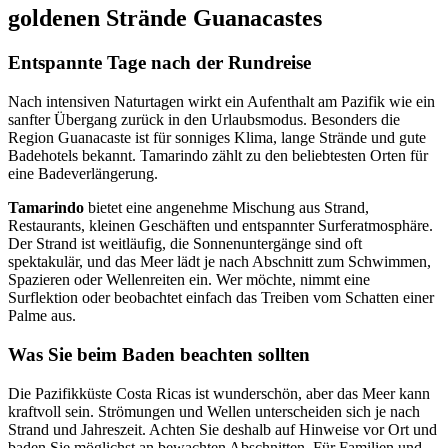
goldenen Strände Guanacastes
Entspannte Tage nach der Rundreise
Nach intensiven Naturtagen wirkt ein Aufenthalt am Pazifik wie ein
sanfter Übergang zurück in den Urlaubsmodus. Besonders die
Region Guanacaste ist für sonniges Klima, lange Strände und gute
Badehotels bekannt. Tamarindo zählt zu den beliebtesten Orten für
eine Badeverlängerung.
Tamarindo
bietet eine angenehme Mischung aus Strand,
Restaurants, kleinen Geschäften und entspannter Surferatmosphäre.
Der Strand ist weitläufig, die Sonnenuntergänge sind oft
spektakulär, und das Meer lädt je nach Abschnitt zum Schwimmen,
Spazieren oder Wellenreiten ein. Wer möchte, nimmt eine
Surflektion oder beobachtet einfach das Treiben vom Schatten einer
Palme aus.
Was Sie beim Baden beachten sollten
Die Pazifikküste Costa Ricas ist wunderschön, aber das Meer kann
kraftvoll sein. Strömungen und Wellen unterscheiden sich je nach
Strand und Jahreszeit. Achten Sie deshalb auf Hinweise vor Ort und
baden Sie möglichst an bewachten Abschnitten. Für Familien und