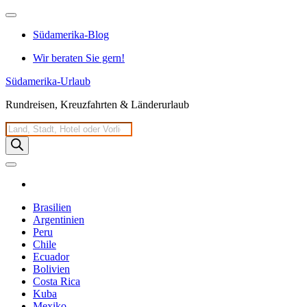
Zum
Inhalt
Südamerika-Blog
springen
Wir beraten Sie gern!
Südamerika-Urlaub
Rundreisen, Kreuzfahrten & Länderurlaub
Products
search
Brasilien
Argentinien
Peru
Chile
Ecuador
Bolivien
Costa Rica
Kuba
Mexiko