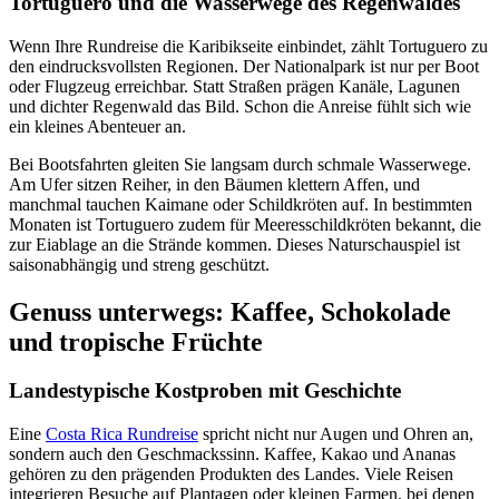
Tortuguero und die Wasserwege des Regenwaldes
Wenn Ihre Rundreise die Karibikseite einbindet, zählt Tortuguero zu
den eindrucksvollsten Regionen. Der Nationalpark ist nur per Boot
oder Flugzeug erreichbar. Statt Straßen prägen Kanäle, Lagunen
und dichter Regenwald das Bild. Schon die Anreise fühlt sich wie
ein kleines Abenteuer an.
Bei Bootsfahrten gleiten Sie langsam durch schmale Wasserwege.
Am Ufer sitzen Reiher, in den Bäumen klettern Affen, und
manchmal tauchen Kaimane oder Schildkröten auf. In bestimmten
Monaten ist Tortuguero zudem für Meeresschildkröten bekannt, die
zur Eiablage an die Strände kommen. Dieses Naturschauspiel ist
saisonabhängig und streng geschützt.
Genuss unterwegs: Kaffee, Schokolade
und tropische Früchte
Landestypische Kostproben mit Geschichte
Eine
Costa Rica Rundreise
spricht nicht nur Augen und Ohren an,
sondern auch den Geschmackssinn. Kaffee, Kakao und Ananas
gehören zu den prägenden Produkten des Landes. Viele Reisen
integrieren Besuche auf Plantagen oder kleinen Farmen, bei denen