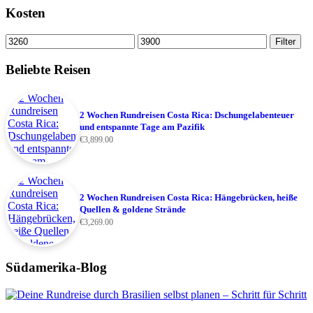
Kosten
Min.
Max.
Filter
Preis
Preis
Beliebte Reisen
2 Wochen Rundreisen Costa Rica: Dschungelabenteuer
und entspannte Tage am Pazifik
€
3,899.00
2 Wochen Rundreisen Costa Rica: Hängebrücken, heiße
Quellen & goldene Strände
€
3,269.00
Südamerika-Blog