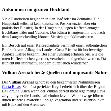
Ankommen im grünen Hochland
Viele Rundreisen beginnen in San José oder im Zentraltal. Die
Hauptstadt selbst ist kein klassisches Postkartenziel, aber ein
praktischer Einstieg. In der Umgebung liegen Kaffeeplantagen,
fruchtbare Täler und Vulkane. Das Klima ist angenehm, und nach
dem Langstreckenflug können Sie sich gut akklimatisieren.
Ein Besuch auf einer Kaffeeplantage vermittelt einen authentischen
Eindruck vom Alltag des Landes. Costa Rica ist für hochwertigen
Arabica Kaffee bekannt. Bei einer Führung erfahren Sie, wie die
roten Kaffeekirschen geerntet, verarbeitet und geröstet werden. Das
ist nicht nur informativ, sondern duftet auch wunderbar.
Vulkan Arenal: heiße Quellen und imposante Natur
Der
Vulkan Arenal
gehört zu den bekanntesten Naturkulissen
Costa Ricas
. Sein fast perfekter Kegel erhebt sich über der Region
La Fortuna. Auch wenn der Vulkan derzeit nicht regelmäßig Lava
zeigt, prägt er die Landschaft eindrucksvoll. Wanderwege führen
durch frühere Lavafelder, üppige Vegetation und Aussichtspunkte
mit Blick auf den Arenalsee.