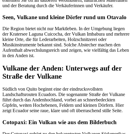
erkennen Sie oft an sauberen Webmustern, natürlichen Materialien
und der Beratung durch die Verkäuferinnen und Verkäufer.
Seen, Vulkane und kleine Dörfer rund um Otavalo
Die Region bietet nicht nur Marktleben. In der Umgebung liegen
der Kratersee Laguna Cuicocha, der Vulkan Imbabura und mehrere
kleine Orte, die für Lederarbeiten, Holzschnitzerei oder
Musikinstrumente bekannt sind. Solche Abstecher machen den
Aufenthalt abwechslungsreich und zeigen, wie vielfältig das Leben
in den Anden ist.
Vulkane der Anden: Unterwegs auf der
Straße der Vulkane
Südlich von Quito beginnt eine der eindrucksvollsten
Landschaftsrouten Ecuadors. Die sogenannte Straße der Vulkane
führt durch das Andenhochland, vorbei an schneebedeckten
Gipfeln, weiten Hochebenen, Feldern und kleinen Dörfern. Hier
zeigt Ecuador seine raue, klare und oft überraschend stille Seite.
Cotopaxi: Ein Vulkan wie aus dem Bilderbuch
Der Cotopaxi gehört zu den bekanntesten Vulkanen Südamerikas.