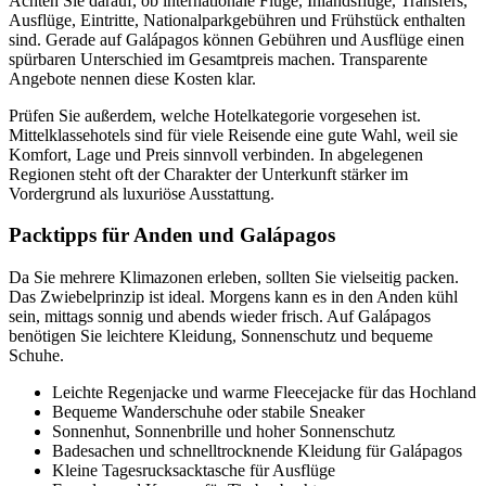
Achten Sie darauf, ob internationale Flüge, Inlandsflüge, Transfers,
Ausflüge, Eintritte, Nationalparkgebühren und Frühstück enthalten
sind. Gerade auf Galápagos können Gebühren und Ausflüge einen
spürbaren Unterschied im Gesamtpreis machen. Transparente
Angebote nennen diese Kosten klar.
Prüfen Sie außerdem, welche Hotelkategorie vorgesehen ist.
Mittelklassehotels sind für viele Reisende eine gute Wahl, weil sie
Komfort, Lage und Preis sinnvoll verbinden. In abgelegenen
Regionen steht oft der Charakter der Unterkunft stärker im
Vordergrund als luxuriöse Ausstattung.
Packtipps für Anden und Galápagos
Da Sie mehrere Klimazonen erleben, sollten Sie vielseitig packen.
Das Zwiebelprinzip ist ideal. Morgens kann es in den Anden kühl
sein, mittags sonnig und abends wieder frisch. Auf Galápagos
benötigen Sie leichtere Kleidung, Sonnenschutz und bequeme
Schuhe.
Leichte Regenjacke und warme Fleecejacke für das Hochland
Bequeme Wanderschuhe oder stabile Sneaker
Sonnenhut, Sonnenbrille und hoher Sonnenschutz
Badesachen und schnelltrocknende Kleidung für Galápagos
Kleine Tagesrucksacktasche für Ausflüge