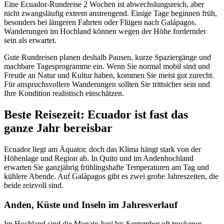
Eine Ecuador-Rundreise 2 Wochen ist abwechslungsreich, aber
nicht zwangsläufig extrem anstrengend. Einige Tage beginnen früh,
besonders bei längeren Fahrten oder Flügen nach Galápagos.
Wanderungen im Hochland können wegen der Höhe fordernder
sein als erwartet.
Gute Rundreisen planen deshalb Pausen, kurze Spaziergänge und
machbare Tagesprogramme ein. Wenn Sie normal mobil sind und
Freude an Natur und Kultur haben, kommen Sie meist gut zurecht.
Für anspruchsvollere Wanderungen sollten Sie trittsicher sein und
Ihre Kondition realistisch einschätzen.
Beste Reisezeit: Ecuador ist fast das
ganze Jahr bereisbar
Ecuador liegt am Äquator, doch das Klima hängt stark von der
Höhenlage und Region ab. In Quito und im Andenhochland
erwarten Sie ganzjährig frühlingshafte Temperaturen am Tag und
kühlere Abende. Auf Galápagos gibt es zwei grobe Jahreszeiten, die
beide reizvoll sind.
Anden, Küste und Inseln im Jahresverlauf
Im Hochland sind die Monate Juni bis September oft trockener,