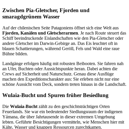
Zwischen Pia-Gletscher, Fjorden und
smaragdgrünem Wasser
Auf der chilenischen Seite Patagoniens öffnet sich eine Welt aus
Fjorden, Kanälen und Gletscherarmen
. Je nach Route steuert das
Schiff beeindruckende Eislandschaften wie den Pia-Gletscher oder
andere Gletscher im Darwin-Gebirge an. Das Eis leuchtet oft in
blauen Schattierungen, während Geröll, Fels und Wald eine raue
Bühne bilden.
Landgänge erfolgen häufig mit robusten Beibooten. Sie fahren nah
an Ufer, Buchten oder Aussichtspunkte heran. Dabei achten die
Crews auf Sicherheit und Naturschutz. Genau diese Ausflüge
machen den Expeditionscharakter aus: Sie erleben nicht nur eine
schöne Aussicht vom Deck, sondern treten hinaus in die Landschaft.
Wulaia-Bucht und Spuren früher Besiedlung
Die
Wulaia-Bucht
zählt zu den geschichtsträchtigen Orten
Feuerlands. Sie war ein bedeutender Siedlungsraum der indigenen
Yámana, die über Jahrtausende in dieser extremen Umgebung
lebten. Geführte Besichtigungen vermitteln, wie Menschen hier mit
Kälte, Wasser und knappen Ressourcen zurechtkamen.