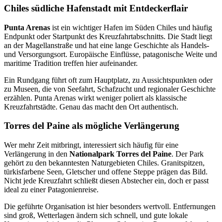
Chiles südliche Hafenstadt mit Entdeckerflair
Punta Arenas
ist ein wichtiger Hafen im Süden Chiles und häufig
Endpunkt oder Startpunkt des Kreuzfahrtabschnitts. Die Stadt liegt
an der Magellanstraße und hat eine lange Geschichte als Handels-
und Versorgungsort. Europäische Einflüsse, patagonische Weite und
maritime Tradition treffen hier aufeinander.
Ein Rundgang führt oft zum Hauptplatz, zu Aussichtspunkten oder
zu Museen, die von Seefahrt, Schafzucht und regionaler Geschichte
erzählen. Punta Arenas wirkt weniger poliert als klassische
Kreuzfahrtstädte. Genau das macht den Ort authentisch.
Torres del Paine als mögliche Verlängerung
Wer mehr Zeit mitbringt, interessiert sich häufig für eine
Verlängerung in den
Nationalpark Torres del Paine
. Der Park
gehört zu den bekanntesten Naturgebieten Chiles. Granitspitzen,
türkisfarbene Seen, Gletscher und offene Steppe prägen das Bild.
Nicht jede Kreuzfahrt schließt diesen Abstecher ein, doch er passt
ideal zu einer Patagonienreise.
Die geführte Organisation ist hier besonders wertvoll. Entfernungen
sind groß, Wetterlagen ändern sich schnell, und gute lokale