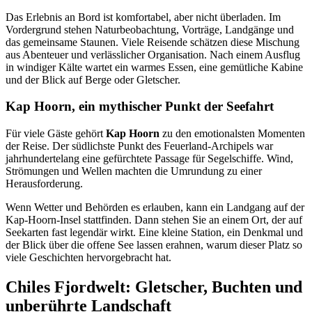
Das Erlebnis an Bord ist komfortabel, aber nicht überladen. Im
Vordergrund stehen Naturbeobachtung, Vorträge, Landgänge und
das gemeinsame Staunen. Viele Reisende schätzen diese Mischung
aus Abenteuer und verlässlicher Organisation. Nach einem Ausflug
in windiger Kälte wartet ein warmes Essen, eine gemütliche Kabine
und der Blick auf Berge oder Gletscher.
Kap Hoorn, ein mythischer Punkt der Seefahrt
Für viele Gäste gehört
Kap Hoorn
zu den emotionalsten Momenten
der Reise. Der südlichste Punkt des Feuerland-Archipels war
jahrhundertelang eine gefürchtete Passage für Segelschiffe. Wind,
Strömungen und Wellen machten die Umrundung zu einer
Herausforderung.
Wenn Wetter und Behörden es erlauben, kann ein Landgang auf der
Kap-Hoorn-Insel stattfinden. Dann stehen Sie an einem Ort, der auf
Seekarten fast legendär wirkt. Eine kleine Station, ein Denkmal und
der Blick über die offene See lassen erahnen, warum dieser Platz so
viele Geschichten hervorgebracht hat.
Chiles Fjordwelt: Gletscher, Buchten und
unberührte Landschaft