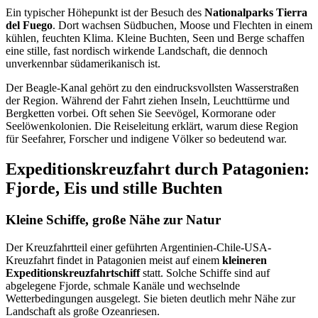
Ein typischer Höhepunkt ist der Besuch des
Nationalparks Tierra
del Fuego
. Dort wachsen Südbuchen, Moose und Flechten in einem
kühlen, feuchten Klima. Kleine Buchten, Seen und Berge schaffen
eine stille, fast nordisch wirkende Landschaft, die dennoch
unverkennbar südamerikanisch ist.
Der Beagle-Kanal gehört zu den eindrucksvollsten Wasserstraßen
der Region. Während der Fahrt ziehen Inseln, Leuchttürme und
Bergketten vorbei. Oft sehen Sie Seevögel, Kormorane oder
Seelöwenkolonien. Die Reiseleitung erklärt, warum diese Region
für Seefahrer, Forscher und indigene Völker so bedeutend war.
Expeditionskreuzfahrt durch Patagonien:
Fjorde, Eis und stille Buchten
Kleine Schiffe, große Nähe zur Natur
Der Kreuzfahrtteil einer geführten Argentinien-Chile-USA-
Kreuzfahrt findet in Patagonien meist auf einem
kleineren
Expeditionskreuzfahrtschiff
statt. Solche Schiffe sind auf
abgelegene Fjorde, schmale Kanäle und wechselnde
Wetterbedingungen ausgelegt. Sie bieten deutlich mehr Nähe zur
Landschaft als große Ozeanriesen.