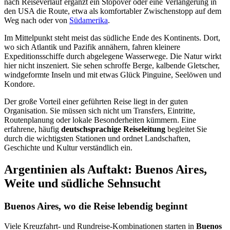
nach Reiseverlauf ergänzt ein Stopover oder eine Verlängerung in
den USA die Route, etwa als komfortabler Zwischenstopp auf dem
Weg nach oder von
Südamerika
.
Im Mittelpunkt steht meist das südliche Ende des Kontinents. Dort,
wo sich Atlantik und Pazifik annähern, fahren kleinere
Expeditionsschiffe durch abgelegene Wasserwege. Die Natur wirkt
hier nicht inszeniert. Sie sehen schroffe Berge, kalbende Gletscher,
windgeformte Inseln und mit etwas Glück Pinguine, Seelöwen und
Kondore.
Der große Vorteil einer geführten Reise liegt in der guten
Organisation. Sie müssen sich nicht um Transfers, Eintritte,
Routenplanung oder lokale Besonderheiten kümmern. Eine
erfahrene, häufig
deutschsprachige Reiseleitung
begleitet Sie
durch die wichtigsten Stationen und ordnet Landschaften,
Geschichte und Kultur verständlich ein.
Argentinien als Auftakt: Buenos Aires,
Weite und südliche Sehnsucht
Buenos Aires, wo die Reise lebendig beginnt
Viele Kreuzfahrt- und Rundreise-Kombinationen starten in
Buenos