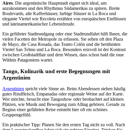
Aires
. Die argentinische Hauptstadt eignet sich ideal, um
anzukommen und den Rhythmus Südamerikas zu spüren. Breite
Boulevards, alte Kaffeehäuser, farbige Häuser in La Boca und
elegante Viertel wie Recoleta erzählen von europäischen Einflüssen
und lateinamerikanischer Lebensfreude.
Ein geführter Stadtrundgang oder eine Stadtrundfahrt hilft Ihnen, die
vielen Facetten der Metropole zu erfassen. Sie sehen oft den Plaza
de Mayo, die Casa Rosada, das Teatro Colón und die berühmten
Viertel San Telmo und La Boca. Besonders reizvoll ist der Kontrast
zwischen Großstadtflair und dem Wissen, dass schon bald die raue
Wildnis Patagoniens wartet.
Tango, Kulinarik und erste Begegnungen mit
Argentinien
Argentinien
spricht viele Sinne an. Beim Abendessen stehen häufig
gutes Rindfleisch, Empanadas oder regionale Weine auf der Karte.
Wer möchte, besucht eine Tangoshow oder beobachtet auf kleinen
Plätzen, wie Musik und Bewegung zum Alltag gehören. Gerade zu
Beginn einer geführten Reise entsteht hier oft ein schönes
Gruppengefühl.
Ein praktischer Tipp: Planen Sie den ersten Tag nicht zu voll. Nach
dem Langstreckenflug lohnt sich ein ruhiger Einstieg. Trinken Sie