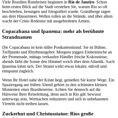
Viele Brasilien Rundreisen beginnen in
Rio de Janeiro
. Schon
beim ersten Blick auf die Stadt verstehen Sie, warum Rio so oft
beschrieben, besungen und fotografiert wurde. Granitberge ragen
aus dem Häusermeer, Wellen rollen an die Strände, und über allem
wacht der Cristo Redentor mit ausgebreiteten Armen.
Copacabana und Ipanema: mehr als berühmte
Strandnamen
Die Copacabana ist kein stiller Postkartenstrand. Sie ist Bühne,
Treffpunkt und Rhythmusgeber. Morgens joggen Einheimische an
der Promenade, mittags verkaufen Händler frische Kokosnüsse,
abends färbt die Sonne den Himmel weich über dem Atlantik. Auch
Ipanema lohnt sich. Der Strand wirkt etwas lokaler, stilvoll und
entspannt zugleich.
Wenn Ihr Hotel nahe der Küste liegt, genießen Sie kurze Wege. Ein
Spaziergang am frühen Abend gehört zu den schönsten kleinen
Momenten einer Brasilienreise. Achten Sie dennoch auf die
Hinweise Ihrer Reiseleitung, denn auch in Rio gilt: bewusst
unterwegs sein, Wertsachen reduzieren und sich in unbekannten
Vierteln nicht treiben lassen.
Zuckerhut und Christusstatue: Rios große