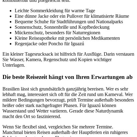
kombinierbar und pflegeleicht sein.
Leichte Sommerkleidung für warme Tage
Eine dünne Jacke oder ein Pullover für klimatisierte Räume
Bequeme Schuhe für Stadtführungen und Nationalparks
Sonnenschutz, Sonnenbrille und Kopfbedeckung
Mückenschutz, besonders für Naturregionen
Kleine Reiseapotheke mit persönlichen Medikamenten
Regenjacke oder Poncho für Iguazú
Ein kleiner Tagesrucksack ist hilfreich für Ausflüge. Darin verstauen
Sie Wasser, Kamera, Regenschutz und Kopien wichtiger
Unterlagen.
Die beste Reisezeit hängt von Ihren Erwartungen ab
Brasilien lässt sich grundsätzlich ganzjährig bereisen. Wer es sehr
lebhaft mag, interessiert sich oft für die Zeit rund um Karneval. Wer
mildere Bedingungen bevorzugt, prüft Termine außerhalb besonders
heißer oder stark nachgefragter Phasen. Für Iguazú können
Wasserstand und Wetter variieren. Gerade diese Naturdynamik
macht den Ort so faszinierend.
Wenn Sie flexibel sind, vergleichen Sie mehrere Termine.
Manchmal bieten Reisen außerhalb der Hauptferien ein ruhigeres