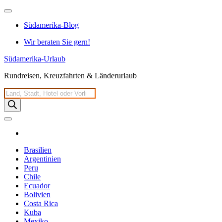
Zum
Inhalt
Südamerika-Blog
springen
Wir beraten Sie gern!
Südamerika-Urlaub
Rundreisen, Kreuzfahrten & Länderurlaub
Products
search
Brasilien
Argentinien
Peru
Chile
Ecuador
Bolivien
Costa Rica
Kuba
Mexiko