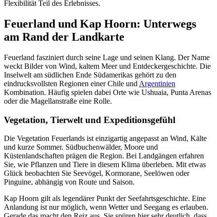
Flexibilität Teil des Erlebnisses.
Feuerland und Kap Hoorn: Unterwegs
am Rand der Landkarte
Feuerland fasziniert durch seine Lage und seinen Klang. Der Name
weckt Bilder von Wind, kaltem Meer und Entdeckergeschichte. Die
Inselwelt am südlichen Ende Südamerikas gehört zu den
eindrucksvollsten Regionen einer Chile und
Argentinien
Kombination. Häufig spielen dabei Orte wie Ushuaia, Punta Arenas
oder die Magellanstraße eine Rolle.
Vegetation, Tierwelt und Expeditionsgefühl
Die Vegetation Feuerlands ist einzigartig angepasst an Wind, Kälte
und kurze Sommer. Südbuchenwälder, Moore und
Küstenlandschaften prägen die Region. Bei Landgängen erfahren
Sie, wie Pflanzen und Tiere in diesem Klima überleben. Mit etwas
Glück beobachten Sie Seevögel, Kormorane, Seelöwen oder
Pinguine, abhängig von Route und Saison.
Kap Hoorn gilt als legendärer Punkt der Seefahrtsgeschichte. Eine
Anlandung ist nur möglich, wenn Wetter und Seegang es erlauben.
Gerade das macht den Reiz aus. Sie spüren hier sehr deutlich, dass