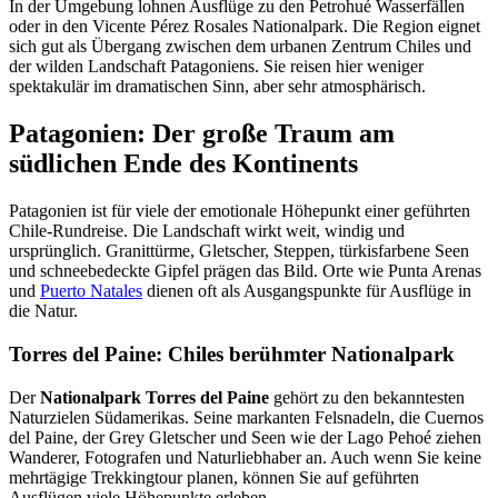
In der Umgebung lohnen Ausflüge zu den Petrohué Wasserfällen
oder in den Vicente Pérez Rosales Nationalpark. Die Region eignet
sich gut als Übergang zwischen dem urbanen Zentrum Chiles und
der wilden Landschaft Patagoniens. Sie reisen hier weniger
spektakulär im dramatischen Sinn, aber sehr atmosphärisch.
Patagonien: Der große Traum am
südlichen Ende des Kontinents
Patagonien ist für viele der emotionale Höhepunkt einer geführten
Chile-Rundreise. Die Landschaft wirkt weit, windig und
ursprünglich. Granittürme, Gletscher, Steppen, türkisfarbene Seen
und schneebedeckte Gipfel prägen das Bild. Orte wie Punta Arenas
und
Puerto Natales
dienen oft als Ausgangspunkte für Ausflüge in
die Natur.
Torres del Paine: Chiles berühmter Nationalpark
Der
Nationalpark Torres del Paine
gehört zu den bekanntesten
Naturzielen Südamerikas. Seine markanten Felsnadeln, die Cuernos
del Paine, der Grey Gletscher und Seen wie der Lago Pehoé ziehen
Wanderer, Fotografen und Naturliebhaber an. Auch wenn Sie keine
mehrtägige Trekkingtour planen, können Sie auf geführten
Ausflügen viele Höhepunkte erleben.