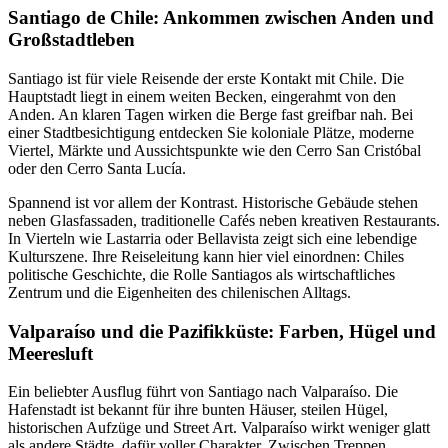
Santiago de Chile: Ankommen zwischen Anden und
Großstadtleben
Santiago ist für viele Reisende der erste Kontakt mit Chile. Die
Hauptstadt liegt in einem weiten Becken, eingerahmt von den
Anden. An klaren Tagen wirken die Berge fast greifbar nah. Bei
einer Stadtbesichtigung entdecken Sie koloniale Plätze, moderne
Viertel, Märkte und Aussichtspunkte wie den Cerro San Cristóbal
oder den Cerro Santa Lucía.
Spannend ist vor allem der Kontrast. Historische Gebäude stehen
neben Glasfassaden, traditionelle Cafés neben kreativen Restaurants.
In Vierteln wie Lastarria oder Bellavista zeigt sich eine lebendige
Kulturszene. Ihre Reiseleitung kann hier viel einordnen: Chiles
politische Geschichte, die Rolle Santiagos als wirtschaftliches
Zentrum und die Eigenheiten des chilenischen Alltags.
Valparaíso und die Pazifikküste: Farben, Hügel und
Meeresluft
Ein beliebter Ausflug führt von Santiago nach Valparaíso. Die
Hafenstadt ist bekannt für ihre bunten Häuser, steilen Hügel,
historischen Aufzüge und Street Art. Valparaíso wirkt weniger glatt
als andere Städte, dafür voller Charakter. Zwischen Treppen,