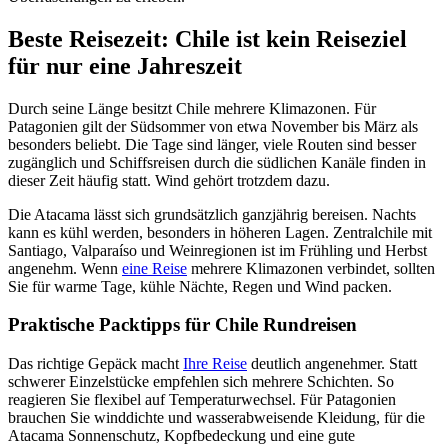
Beste Reisezeit: Chile ist kein Reiseziel
für nur eine Jahreszeit
Durch seine Länge besitzt Chile mehrere Klimazonen. Für
Patagonien gilt der Südsommer von etwa November bis März als
besonders beliebt. Die Tage sind länger, viele Routen sind besser
zugänglich und Schiffsreisen durch die südlichen Kanäle finden in
dieser Zeit häufig statt. Wind gehört trotzdem dazu.
Die Atacama lässt sich grundsätzlich ganzjährig bereisen. Nachts
kann es kühl werden, besonders in höheren Lagen. Zentralchile mit
Santiago, Valparaíso und Weinregionen ist im Frühling und Herbst
angenehm. Wenn
eine Reise
mehrere Klimazonen verbindet, sollten
Sie für warme Tage, kühle Nächte, Regen und Wind packen.
Praktische Packtipps für Chile Rundreisen
Das richtige Gepäck macht
Ihre Reise
deutlich angenehmer. Statt
schwerer Einzelstücke empfehlen sich mehrere Schichten. So
reagieren Sie flexibel auf Temperaturwechsel. Für Patagonien
brauchen Sie winddichte und wasserabweisende Kleidung, für die
Atacama Sonnenschutz, Kopfbedeckung und eine gute