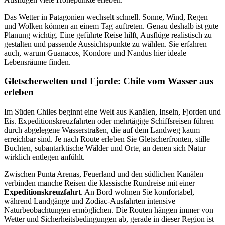
Das Wetter in Patagonien wechselt schnell. Sonne, Wind, Regen
und Wolken können an einem Tag auftreten. Genau deshalb ist gute
Planung wichtig. Eine geführte Reise hilft, Ausflüge realistisch zu
gestalten und passende Aussichtspunkte zu wählen. Sie erfahren
auch, warum Guanacos, Kondore und Nandus hier ideale
Lebensräume finden.
Gletscherwelten und Fjorde: Chile vom Wasser aus
erleben
Im Süden Chiles beginnt eine Welt aus Kanälen, Inseln, Fjorden und
Eis. Expeditionskreuzfahrten oder mehrtägige Schiffsreisen führen
durch abgelegene Wasserstraßen, die auf dem Landweg kaum
erreichbar sind. Je nach Route erleben Sie Gletscherfronten, stille
Buchten, subantarktische Wälder und Orte, an denen sich Natur
wirklich entlegen anfühlt.
Zwischen Punta Arenas, Feuerland und den südlichen Kanälen
verbinden manche Reisen die klassische Rundreise mit einer
Expeditionskreuzfahrt
. An Bord wohnen Sie komfortabel,
während Landgänge und Zodiac-Ausfahrten intensive
Naturbeobachtungen ermöglichen. Die Routen hängen immer von
Wetter und Sicherheitsbedingungen ab, gerade in dieser Region ist