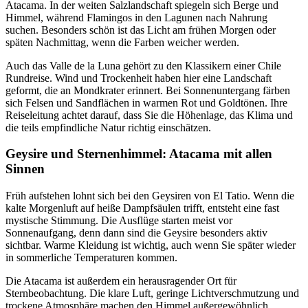
Atacama. In der weiten Salzlandschaft spiegeln sich Berge und
Himmel, während Flamingos in den Lagunen nach Nahrung
suchen. Besonders schön ist das Licht am frühen Morgen oder
späten Nachmittag, wenn die Farben weicher werden.
Auch das Valle de la Luna gehört zu den Klassikern einer Chile
Rundreise. Wind und Trockenheit haben hier eine Landschaft
geformt, die an Mondkrater erinnert. Bei Sonnenuntergang färben
sich Felsen und Sandflächen in warmen Rot und Goldtönen. Ihre
Reiseleitung achtet darauf, dass Sie die Höhenlage, das Klima und
die teils empfindliche Natur richtig einschätzen.
Geysire und Sternenhimmel: Atacama mit allen
Sinnen
Früh aufstehen lohnt sich bei den Geysiren von El Tatio. Wenn die
kalte Morgenluft auf heiße Dampfsäulen trifft, entsteht eine fast
mystische Stimmung. Die Ausflüge starten meist vor
Sonnenaufgang, denn dann sind die Geysire besonders aktiv
sichtbar. Warme Kleidung ist wichtig, auch wenn Sie später wieder
in sommerliche Temperaturen kommen.
Die Atacama ist außerdem ein herausragender Ort für
Sternbeobachtung. Die klare Luft, geringe Lichtverschmutzung und
trockene Atmosphäre machen den Himmel außergewöhnlich