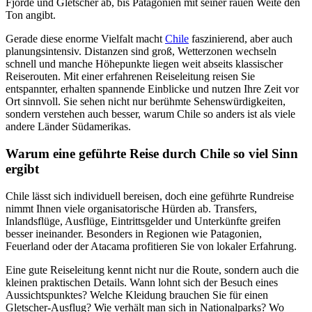
Fjorde und Gletscher ab, bis Patagonien mit seiner rauen Weite den
Ton angibt.
Gerade diese enorme Vielfalt macht
Chile
faszinierend, aber auch
planungsintensiv. Distanzen sind groß, Wetterzonen wechseln
schnell und manche Höhepunkte liegen weit abseits klassischer
Reiserouten. Mit einer erfahrenen Reiseleitung reisen Sie
entspannter, erhalten spannende Einblicke und nutzen Ihre Zeit vor
Ort sinnvoll. Sie sehen nicht nur berühmte Sehenswürdigkeiten,
sondern verstehen auch besser, warum Chile so anders ist als viele
andere Länder Südamerikas.
Warum eine geführte Reise durch Chile so viel Sinn
ergibt
Chile lässt sich individuell bereisen, doch eine geführte Rundreise
nimmt Ihnen viele organisatorische Hürden ab. Transfers,
Inlandsflüge, Ausflüge, Eintrittsgelder und Unterkünfte greifen
besser ineinander. Besonders in Regionen wie Patagonien,
Feuerland oder der Atacama profitieren Sie von lokaler Erfahrung.
Eine gute Reiseleitung kennt nicht nur die Route, sondern auch die
kleinen praktischen Details. Wann lohnt sich der Besuch eines
Aussichtspunktes? Welche Kleidung brauchen Sie für einen
Gletscher-Ausflug? Wie verhält man sich in Nationalparks? Wo