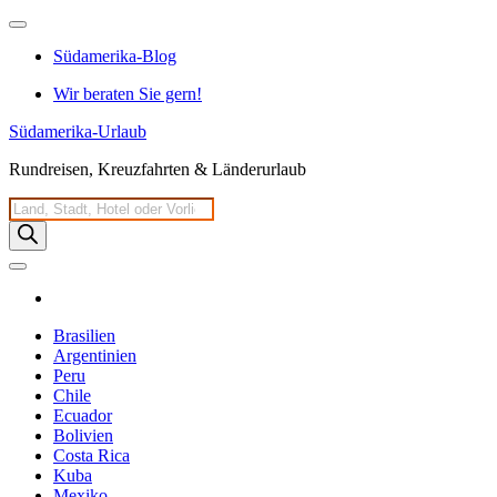
Zum
Inhalt
Südamerika-Blog
springen
Wir beraten Sie gern!
Südamerika-Urlaub
Rundreisen, Kreuzfahrten & Länderurlaub
Products
search
Brasilien
Argentinien
Peru
Chile
Ecuador
Bolivien
Costa Rica
Kuba
Mexiko