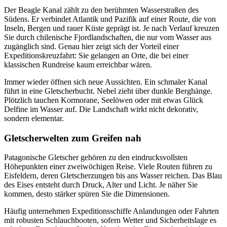
Der Beagle Kanal zählt zu den berühmten Wasserstraßen des
Südens. Er verbindet Atlantik und Pazifik auf einer Route, die von
Inseln, Bergen und rauer Küste geprägt ist. Je nach Verlauf kreuzen
Sie durch chilenische Fjordlandschaften, die nur vom Wasser aus
zugänglich sind. Genau hier zeigt sich der Vorteil einer
Expeditionskreuzfahrt: Sie gelangen an Orte, die bei einer
klassischen Rundreise kaum erreichbar wären.
Immer wieder öffnen sich neue Aussichten. Ein schmaler Kanal
führt in eine Gletscherbucht. Nebel zieht über dunkle Berghänge.
Plötzlich tauchen Kormorane, Seelöwen oder mit etwas Glück
Delfine im Wasser auf. Die Landschaft wirkt nicht dekorativ,
sondern elementar.
Gletscherwelten zum Greifen nah
Patagonische Gletscher gehören zu den eindrucksvollsten
Höhepunkten einer zweiwöchigen Reise. Viele Routen führen zu
Eisfeldern, deren Gletscherzungen bis ans Wasser reichen. Das Blau
des Eises entsteht durch Druck, Alter und Licht. Je näher Sie
kommen, desto stärker spüren Sie die Dimensionen.
Häufig unternehmen Expeditionsschiffe Anlandungen oder Fahrten
mit robusten Schlauchbooten, sofern Wetter und Sicherheitslage es