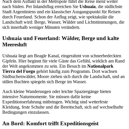
Nach dem Auftakt in der Metropole führt die Reise meist weiter
nach Süden. Per Inlandsflug erreichen Sie
Ushuaia
, die südlichste
Stadt Argentiniens und ein klassischer Ausgangspunkt für Reisen
durch Feuerland. Schon der Anflug zeigt, wie spektakulär die
Landschaft wird: Berge, Wasser, Wälder und Lichtstimmungen, die
sich innerhalb weniger Minuten verändern.
Ushuaia und Feuerland: Wälder, Berge und kalte
Meeresluft
Ushuaia liegt am Beagle Kanal, eingerahmt von schneebedeckten
Gipfeln. Hier beginnt für viele Gäste das Gefühl, wirklich am Rand
der Welt angekommen zu sein. Ein Besuch im
Nationalpark
Tierra del Fuego
gehört häufig zum Programm. Dort wachsen
Südbuchenwälder, Moore ziehen sich durch die Landschaft, und an
stillen Buchten spiegeln sich Berge im Wasser.
Auch kleine Wanderungen oder leichte Spaziergänge bieten
intensive Naturmomente. Sie müssen dafür keine
Expeditionserfahrung mitbringen. Wichtig sind wetterfeste
Kleidung, feste Schuhe und die Bereitschaft, sich auf wechselhafte
Bedingungen einzulassen.
An Bord: Komfort trifft Expeditionsgeist