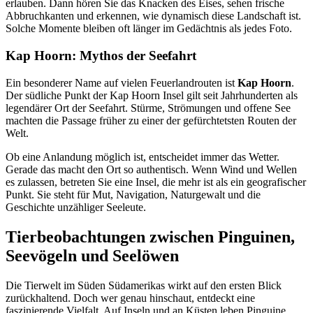
erlauben. Dann hören Sie das Knacken des Eises, sehen frische
Abbruchkanten und erkennen, wie dynamisch diese Landschaft ist.
Solche Momente bleiben oft länger im Gedächtnis als jedes Foto.
Kap Hoorn: Mythos der Seefahrt
Ein besonderer Name auf vielen Feuerlandrouten ist
Kap Hoorn
.
Der südliche Punkt der Kap Hoorn Insel gilt seit Jahrhunderten als
legendärer Ort der Seefahrt. Stürme, Strömungen und offene See
machten die Passage früher zu einer der gefürchtetsten Routen der
Welt.
Ob eine Anlandung möglich ist, entscheidet immer das Wetter.
Gerade das macht den Ort so authentisch. Wenn Wind und Wellen
es zulassen, betreten Sie eine Insel, die mehr ist als ein geografischer
Punkt. Sie steht für Mut, Navigation, Naturgewalt und die
Geschichte unzähliger Seeleute.
Tierbeobachtungen zwischen Pinguinen,
Seevögeln und Seelöwen
Die Tierwelt im Süden Südamerikas wirkt auf den ersten Blick
zurückhaltend. Doch wer genau hinschaut, entdeckt eine
faszinierende Vielfalt. Auf Inseln und an Küsten leben Pinguine,