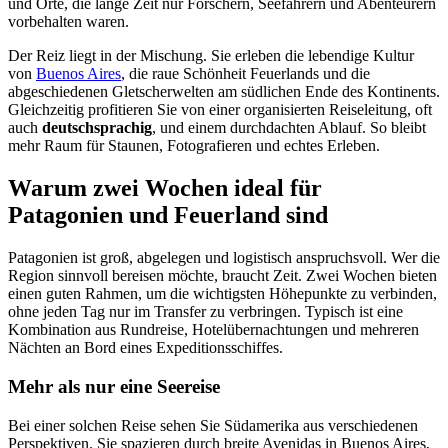
und Orte, die lange Zeit nur Forschern, Seefahrern und Abenteurern
vorbehalten waren.
Der Reiz liegt in der Mischung. Sie erleben die lebendige Kultur
von
Buenos Aires
, die raue Schönheit Feuerlands und die
abgeschiedenen Gletscherwelten am südlichen Ende des Kontinents.
Gleichzeitig profitieren Sie von einer organisierten Reiseleitung, oft
auch
deutschsprachig
, und einem durchdachten Ablauf. So bleibt
mehr Raum für Staunen, Fotografieren und echtes Erleben.
Warum zwei Wochen ideal für
Patagonien und Feuerland sind
Patagonien ist groß, abgelegen und logistisch anspruchsvoll. Wer die
Region sinnvoll bereisen möchte, braucht Zeit. Zwei Wochen bieten
einen guten Rahmen, um die wichtigsten Höhepunkte zu verbinden,
ohne jeden Tag nur im Transfer zu verbringen. Typisch ist eine
Kombination aus Rundreise, Hotelübernachtungen und mehreren
Nächten an Bord eines Expeditionsschiffes.
Mehr als nur eine Seereise
Bei einer solchen Reise sehen Sie Südamerika aus verschiedenen
Perspektiven. Sie spazieren durch breite Avenidas in Buenos Aires,