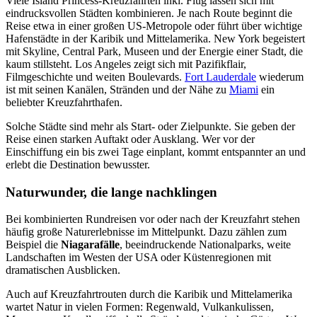
Viele Island Princess-Kreuzfahrten inkl. Flug lassen sich mit
eindrucksvollen Städten kombinieren. Je nach Route beginnt die
Reise etwa in einer großen US-Metropole oder führt über wichtige
Hafenstädte in der Karibik und Mittelamerika. New York begeistert
mit Skyline, Central Park, Museen und der Energie einer Stadt, die
kaum stillsteht. Los Angeles zeigt sich mit Pazifikflair,
Filmgeschichte und weiten Boulevards.
Fort Lauderdale
wiederum
ist mit seinen Kanälen, Stränden und der Nähe zu
Miami
ein
beliebter Kreuzfahrthafen.
Solche Städte sind mehr als Start- oder Zielpunkte. Sie geben der
Reise einen starken Auftakt oder Ausklang. Wer vor der
Einschiffung ein bis zwei Tage einplant, kommt entspannter an und
erlebt die Destination bewusster.
Naturwunder, die lange nachklingen
Bei kombinierten Rundreisen vor oder nach der Kreuzfahrt stehen
häufig große Naturerlebnisse im Mittelpunkt. Dazu zählen zum
Beispiel die
Niagarafälle
, beeindruckende Nationalparks, weite
Landschaften im Westen der USA oder Küstenregionen mit
dramatischen Ausblicken.
Auch auf Kreuzfahrtrouten durch die Karibik und Mittelamerika
wartet Natur in vielen Formen: Regenwald, Vulkankulissen,