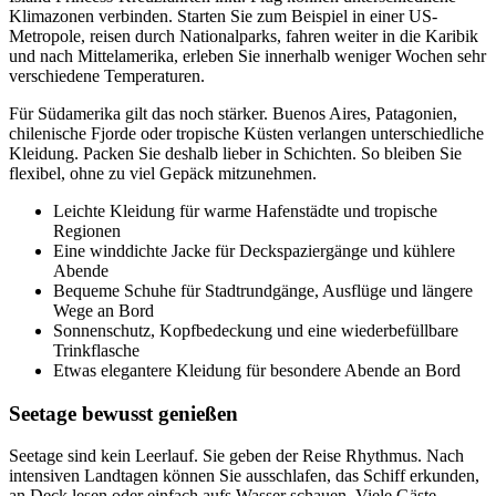
Klimazonen verbinden. Starten Sie zum Beispiel in einer US-
Metropole, reisen durch Nationalparks, fahren weiter in die Karibik
und nach Mittelamerika, erleben Sie innerhalb weniger Wochen sehr
verschiedene Temperaturen.
Für Südamerika gilt das noch stärker. Buenos Aires, Patagonien,
chilenische Fjorde oder tropische Küsten verlangen unterschiedliche
Kleidung. Packen Sie deshalb lieber in Schichten. So bleiben Sie
flexibel, ohne zu viel Gepäck mitzunehmen.
Leichte Kleidung für warme Hafenstädte und tropische
Regionen
Eine winddichte Jacke für Deckspaziergänge und kühlere
Abende
Bequeme Schuhe für Stadtrundgänge, Ausflüge und längere
Wege an Bord
Sonnenschutz, Kopfbedeckung und eine wiederbefüllbare
Trinkflasche
Etwas elegantere Kleidung für besondere Abende an Bord
Seetage bewusst genießen
Seetage sind kein Leerlauf. Sie geben der Reise Rhythmus. Nach
intensiven Landtagen können Sie ausschlafen, das Schiff erkunden,
an Deck lesen oder einfach aufs Wasser schauen. Viele Gäste