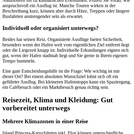
Naturtouren bis zu kulinarischen Erlebnissen. Prüfen Sie vorab, wie
anspruchsvoll ein Ausflug ist. Manche Touren wirken in der
Beschreibung kurz, können aber durch Hitze, Treppen oder längere
Busfahrten anstrengender sein als erwartet.
Individuell oder organisiert unterwegs?
Beides hat seinen Reiz. Organisierte Ausflüge bieten Sicherheit,
besonders wenn der Hafen weit vom eigentlichen Ziel entfernt liegt
oder die Liegezeit knapp ist. Individuelle Erkundungen eignen sich
gut, wenn der Hafen stadtnah liegt und Sie gerne in Ihrem eigenen
Tempo bummeln.
Eine gute Entscheidungshilfe ist die Frage: Wie wichtig ist mir
dieser Ort? Bei einem absoluten Wunschziel lohnt sich oft ein
geführter Ausflug. Bei kleineren Hafenstopps kann ein Spaziergang,
ein Cafébesuch oder ein Marktbesuch genau richtig sein.
Reisezeit, Klima und Kleidung: Gut
vorbereitet unterwegs
Mehrere Klimazonen in einer Reise
Island Princess-Kreuzfahrten inkl. Flug können unterschiedliche