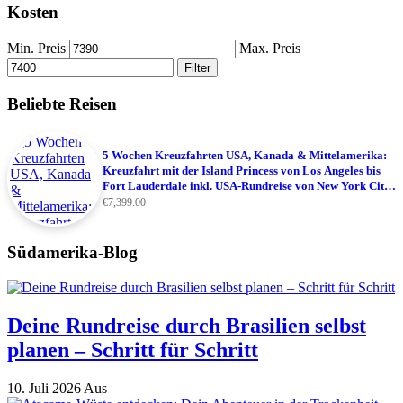
Kosten
Min. Preis
Max. Preis
Filter
Beliebte Reisen
5 Wochen Kreuzfahrten USA, Kanada & Mittelamerika:
Kreuzfahrt mit der Island Princess von Los Angeles bis
Fort Lauderdale inkl. USA-Rundreise von New York City
bis Los Angeles
€
7,399.00
Südamerika-Blog
Deine Rundreise durch Brasilien selbst
planen – Schritt für Schritt
10. Juli 2026
Aus