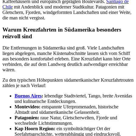
Kaffeehäusern und europäisch geprägten Boulevards.
Santiago de
Chile
mit Andenblick und moderner Stadtkultur. Patagonien mit
Gletschern, Fjorden, windgeformten Landschaften und einer Weite,
die man nicht vergisst.
Warum Kreuzfahrten in Südamerika besonders
reizvoll sind
Die Entfernungen in Südamerika sind groß. Viele Landschaften
liegen abgelegen, manche Küstenabschnitte lassen sich vom Schiff
aus besonders komfortabel erleben. Eine Kreuzfahrt kann hier Orte
verbinden, die auf dem Landweg deutlich aufwendiger erreichbar
wären.
Zu den typischen Höhepunkten südamerikanischer Kreuzfahrtrouten
zählen je nach Verlauf:
Buenos Aires
:
lebendige Stadtviertel, Tango, breite Avenidas
und kulinarische Entdeckungen.
Montevideo:
entspannte Uferpromenaden, historische
Altstadt und südamerikanische Gelassenheit.
Patagonien:
raue Natur, Gletscherwelten, Fjorde und
wechselnde Lichtstimmungen.
Kap Hoorn Region:
ein symbolträchtiger Ort der
Seefahrtsgeschichte, wetterabhängig und eindrucksvoll.