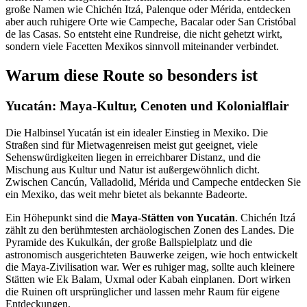
große Namen wie Chichén Itzá, Palenque oder Mérida, entdecken
aber auch ruhigere Orte wie Campeche, Bacalar oder San Cristóbal
de las Casas. So entsteht eine Rundreise, die nicht gehetzt wirkt,
sondern viele Facetten Mexikos sinnvoll miteinander verbindet.
Warum diese Route so besonders ist
Yucatán: Maya-Kultur, Cenoten und Kolonialflair
Die Halbinsel Yucatán ist ein idealer Einstieg in Mexiko. Die
Straßen sind für Mietwagenreisen meist gut geeignet, viele
Sehenswürdigkeiten liegen in erreichbarer Distanz, und die
Mischung aus Kultur und Natur ist außergewöhnlich dicht.
Zwischen Cancún, Valladolid, Mérida und Campeche entdecken Sie
ein Mexiko, das weit mehr bietet als bekannte Badeorte.
Ein Höhepunkt sind die
Maya-Stätten von Yucatán
. Chichén Itzá
zählt zu den berühmtesten archäologischen Zonen des Landes. Die
Pyramide des Kukulkán, der große Ballspielplatz und die
astronomisch ausgerichteten Bauwerke zeigen, wie hoch entwickelt
die Maya-Zivilisation war. Wer es ruhiger mag, sollte auch kleinere
Stätten wie Ek Balam, Uxmal oder Kabah einplanen. Dort wirken
die Ruinen oft ursprünglicher und lassen mehr Raum für eigene
Entdeckungen.