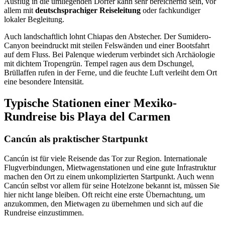
Ausflug in die umliegenden Dörfer kann sehr bereichernd sein, vor
allem mit
deutschsprachiger Reiseleitung
oder fachkundiger
lokaler Begleitung.
Auch landschaftlich lohnt Chiapas den Abstecher. Der Sumidero-
Canyon beeindruckt mit steilen Felswänden und einer Bootsfahrt
auf dem Fluss. Bei Palenque wiederum verbindet sich Archäologie
mit dichtem Tropengrün. Tempel ragen aus dem Dschungel,
Brüllaffen rufen in der Ferne, und die feuchte Luft verleiht dem Ort
eine besondere Intensität.
Typische Stationen einer Mexiko-
Rundreise bis Playa del Carmen
Cancún als praktischer Startpunkt
Cancún ist für viele Reisende das Tor zur Region. Internationale
Flugverbindungen, Mietwagenstationen und eine gute Infrastruktur
machen den Ort zu einem unkomplizierten Startpunkt. Auch wenn
Cancún selbst vor allem für seine Hotelzone bekannt ist, müssen Sie
hier nicht lange bleiben. Oft reicht eine erste Übernachtung, um
anzukommen, den Mietwagen zu übernehmen und sich auf die
Rundreise einzustimmen.