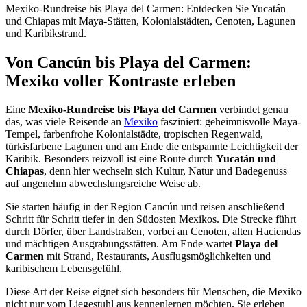
Mexiko-Rundreise bis Playa del Carmen: Entdecken Sie Yucatán
und Chiapas mit Maya-Stätten, Kolonialstädten, Cenoten, Lagunen
und Karibikstrand.
Von Cancún bis Playa del Carmen:
Mexiko voller Kontraste erleben
Eine
Mexiko-Rundreise bis Playa del Carmen
verbindet genau
das, was viele Reisende an
Mexiko
fasziniert: geheimnisvolle Maya-
Tempel, farbenfrohe Kolonialstädte, tropischen Regenwald,
türkisfarbene Lagunen und am Ende die entspannte Leichtigkeit der
Karibik. Besonders reizvoll ist eine Route durch
Yucatán und
Chiapas
, denn hier wechseln sich Kultur, Natur und Badegenuss
auf angenehm abwechslungsreiche Weise ab.
Sie starten häufig in der Region Cancún und reisen anschließend
Schritt für Schritt tiefer in den Südosten Mexikos. Die Strecke führt
durch Dörfer, über Landstraßen, vorbei an Cenoten, alten Haciendas
und mächtigen Ausgrabungsstätten. Am Ende wartet
Playa del
Carmen
mit Strand, Restaurants, Ausflugsmöglichkeiten und
karibischem Lebensgefühl.
Diese Art der Reise eignet sich besonders für Menschen, die Mexiko
nicht nur vom Liegestuhl aus kennenlernen möchten. Sie erleben