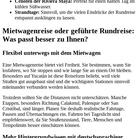
Cenoten der Riviera Maya:
Perfekt für einen halben Tag im
kühlen Süßwasser.
Strandtage:
Sinnvoll, um die vielen Eindrücke der Rundreise
entspannt ausklingen zu lassen.
Mietwagenreise oder geführte Rundreise:
Was passt besser zu Ihnen?
Flexibel unterwegs mit dem Mietwagen
Eine Mietwagenreise bietet viel Freiheit. Sie bestimmen, wann Sie
losfahren, wo Sie stoppen und wie lange Sie an einem Ort bleiben.
Besonders auf Yucatán ist diese Reiseform beliebt, weil viele
Straßen gut ausgebaut sind und die wichtigsten Stationen sinnvoll
miteinander verbunden werden können.
Trotzdem sollten Sie die Distanzen nicht unterschätzen. Manche
Etappen, besonders Richtung Calakmul, Palenque oder San
Cristóbal, sind länger. Planen Sie deshalb realistische Fahrtage,
Pausen und Übernachtungen ein. Fahrten bei Tageslicht sind
empfehlenswert, da Sie Straßenzustand, Tiere, Menschen und
Tempolimits besser einschätzen können.
Mehr Hintergrundwissen mit deutschsprachiger