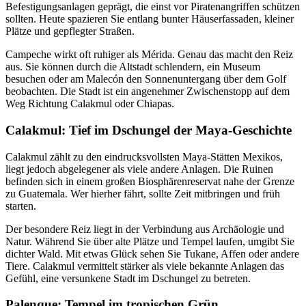
Befestigungsanlagen geprägt, die einst vor Piratenangriffen schützen
sollten. Heute spazieren Sie entlang bunter Häuserfassaden, kleiner
Plätze und gepflegter Straßen.
Campeche wirkt oft ruhiger als Mérida. Genau das macht den Reiz
aus. Sie können durch die Altstadt schlendern, ein Museum
besuchen oder am Malecón den Sonnenuntergang über dem Golf
beobachten. Die Stadt ist ein angenehmer Zwischenstopp auf dem
Weg Richtung Calakmul oder Chiapas.
Calakmul: Tief im Dschungel der Maya-Geschichte
Calakmul zählt zu den eindrucksvollsten Maya-Stätten Mexikos,
liegt jedoch abgelegener als viele andere Anlagen. Die Ruinen
befinden sich in einem großen Biosphärenreservat nahe der Grenze
zu Guatemala. Wer hierher fährt, sollte Zeit mitbringen und früh
starten.
Der besondere Reiz liegt in der Verbindung aus Archäologie und
Natur. Während Sie über alte Plätze und Tempel laufen, umgibt Sie
dichter Wald. Mit etwas Glück sehen Sie Tukane, Affen oder andere
Tiere. Calakmul vermittelt stärker als viele bekannte Anlagen das
Gefühl, eine versunkene Stadt im Dschungel zu betreten.
Palenque: Tempel im tropischen Grün