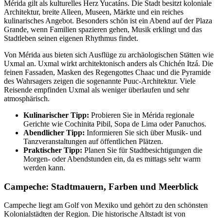
Mérida gilt als kulturelles Herz Yucatáns. Die Stadt besitzt koloniale
Architektur, breite Alleen, Museen, Märkte und ein reiches
kulinarisches Angebot. Besonders schön ist ein Abend auf der Plaza
Grande, wenn Familien spazieren gehen, Musik erklingt und das
Stadtleben seinen eigenen Rhythmus findet.
Von Mérida aus bieten sich Ausflüge zu archäologischen Stätten wie
Uxmal an. Uxmal wirkt architektonisch anders als Chichén Itzá. Die
feinen Fassaden, Masken des Regengottes Chaac und die Pyramide
des Wahrsagers zeigen die sogenannte Puuc-Architektur. Viele
Reisende empfinden Uxmal als weniger überlaufen und sehr
atmosphärisch.
Kulinarischer Tipp:
Probieren Sie in Mérida regionale
Gerichte wie Cochinita Pibil, Sopa de Lima oder Panuchos.
Abendlicher Tipp:
Informieren Sie sich über Musik- und
Tanzveranstaltungen auf öffentlichen Plätzen.
Praktischer Tipp:
Planen Sie für Stadtbesichtigungen die
Morgen- oder Abendstunden ein, da es mittags sehr warm
werden kann.
Campeche: Stadtmauern, Farben und Meerblick
Campeche liegt am Golf von Mexiko und gehört zu den schönsten
Kolonialstädten der Region. Die historische Altstadt ist von