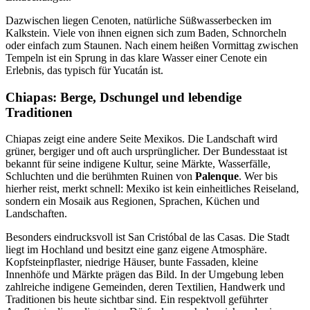
Dazwischen liegen Cenoten, natürliche Süßwasserbecken im
Kalkstein. Viele von ihnen eignen sich zum Baden, Schnorcheln
oder einfach zum Staunen. Nach einem heißen Vormittag zwischen
Tempeln ist ein Sprung in das klare Wasser einer Cenote ein
Erlebnis, das typisch für Yucatán ist.
Chiapas: Berge, Dschungel und lebendige
Traditionen
Chiapas zeigt eine andere Seite Mexikos. Die Landschaft wird
grüner, bergiger und oft auch ursprünglicher. Der Bundesstaat ist
bekannt für seine indigene Kultur, seine Märkte, Wasserfälle,
Schluchten und die berühmten Ruinen von
Palenque
. Wer bis
hierher reist, merkt schnell: Mexiko ist kein einheitliches Reiseland,
sondern ein Mosaik aus Regionen, Sprachen, Küchen und
Landschaften.
Besonders eindrucksvoll ist San Cristóbal de las Casas. Die Stadt
liegt im Hochland und besitzt eine ganz eigene Atmosphäre.
Kopfsteinpflaster, niedrige Häuser, bunte Fassaden, kleine
Innenhöfe und Märkte prägen das Bild. In der Umgebung leben
zahlreiche indigene Gemeinden, deren Textilien, Handwerk und
Traditionen bis heute sichtbar sind. Ein respektvoll geführter