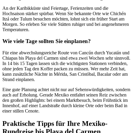
An der Karibikküste sind Feiertage, Ferienzeiten und die
Hochsaison stärker spürbar. Wenn Sie bekannte Orte wie Chichén
Itzá oder Tulum besuchen möchten, lohnt sich ein früher Start am
Morgen. So erleben Sie viele Stätten ruhiger und bei angenehmeren
Temperaturen.
Wie viele Tage sollten Sie einplanen?
Für eine abwechslungsreiche Route von Cancún durch Yucatán und
Chiapas bis Playa del Carmen sind etwa zwei Wochen sehr sinnvoll.
In 14 bis 15 Tagen lassen sich die wichtigsten Stationen verbinden,
ohne jeden Tag den Koffer packen zu müssen. Wer mehr Zeit hat,
kann zusätzliche Nächte in Mérida, San Cristóbal, Bacalar oder am
Strand einplanen.
Eine gute Planung achtet nicht nur auf Sehenswürdigkeiten, sondern
auch auf Erholung. Gerade Mexiko entfaltet seinen Reiz zwischen
den großen Highlights: bei einem Marktbesuch, beim Frühstück im
Innenhof, auf einer Landstraße durch kleine Orte oder beim Bad in
einer stillen Cenote.
Praktische Tipps für Ihre Mexiko-
Rundreise bis Playa del Carmen