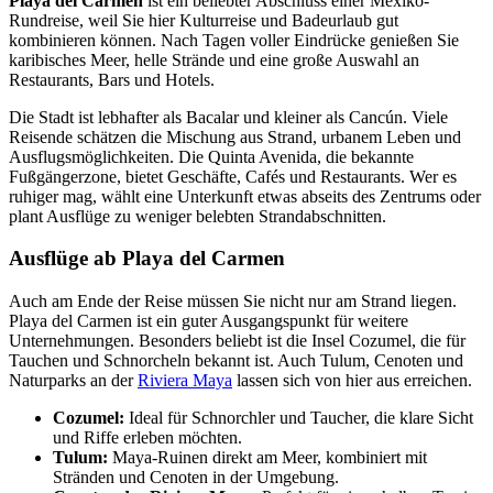
Playa del Carmen
ist ein beliebter Abschluss einer Mexiko-
Rundreise, weil Sie hier Kulturreise und Badeurlaub gut
kombinieren können. Nach Tagen voller Eindrücke genießen Sie
karibisches Meer, helle Strände und eine große Auswahl an
Restaurants, Bars und Hotels.
Die Stadt ist lebhafter als Bacalar und kleiner als Cancún. Viele
Reisende schätzen die Mischung aus Strand, urbanem Leben und
Ausflugsmöglichkeiten. Die Quinta Avenida, die bekannte
Fußgängerzone, bietet Geschäfte, Cafés und Restaurants. Wer es
ruhiger mag, wählt eine Unterkunft etwas abseits des Zentrums oder
plant Ausflüge zu weniger belebten Strandabschnitten.
Ausflüge ab Playa del Carmen
Auch am Ende der Reise müssen Sie nicht nur am Strand liegen.
Playa del Carmen ist ein guter Ausgangspunkt für weitere
Unternehmungen. Besonders beliebt ist die Insel Cozumel, die für
Tauchen und Schnorcheln bekannt ist. Auch Tulum, Cenoten und
Naturparks an der
Riviera Maya
lassen sich von hier aus erreichen.
Cozumel:
Ideal für Schnorchler und Taucher, die klare Sicht
und Riffe erleben möchten.
Tulum:
Maya-Ruinen direkt am Meer, kombiniert mit
Stränden und Cenoten in der Umgebung.