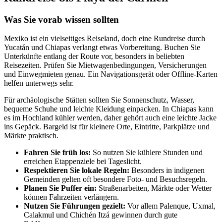
Was Sie vorab wissen sollten
Mexiko ist ein vielseitiges Reiseland, doch eine Rundreise durch
Yucatán und Chiapas verlangt etwas Vorbereitung. Buchen Sie
Unterkünfte entlang der Route vor, besonders in beliebten
Reisezeiten. Prüfen Sie Mietwagenbedingungen, Versicherungen
und Einwegmieten genau. Ein Navigationsgerät oder Offline-Karten
helfen unterwegs sehr.
Für archäologische Stätten sollten Sie Sonnenschutz, Wasser,
bequeme Schuhe und leichte Kleidung einpacken. In Chiapas kann
es im Hochland kühler werden, daher gehört auch eine leichte Jacke
ins Gepäck. Bargeld ist für kleinere Orte, Eintritte, Parkplätze und
Märkte praktisch.
Fahren Sie früh los:
So nutzen Sie kühlere Stunden und
erreichen Etappenziele bei Tageslicht.
Respektieren Sie lokale Regeln:
Besonders in indigenen
Gemeinden gelten oft besondere Foto- und Besuchsregeln.
Planen Sie Puffer ein:
Straßenarbeiten, Märkte oder Wetter
können Fahrzeiten verlängern.
Nutzen Sie Führungen gezielt:
Vor allem Palenque, Uxmal,
Calakmul und Chichén Itzá gewinnen durch gute