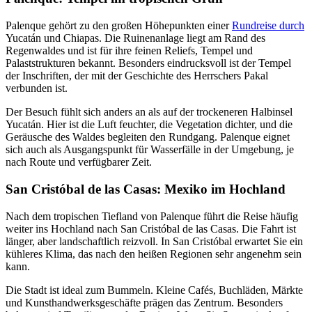
Palenque gehört zu den großen Höhepunkten einer
Rundreise durch
Yucatán und Chiapas. Die Ruinenanlage liegt am Rand des
Regenwaldes und ist für ihre feinen Reliefs, Tempel und
Palaststrukturen bekannt. Besonders eindrucksvoll ist der Tempel
der Inschriften, der mit der Geschichte des Herrschers Pakal
verbunden ist.
Der Besuch fühlt sich anders an als auf der trockeneren Halbinsel
Yucatán. Hier ist die Luft feuchter, die Vegetation dichter, und die
Geräusche des Waldes begleiten den Rundgang. Palenque eignet
sich auch als Ausgangspunkt für Wasserfälle in der Umgebung, je
nach Route und verfügbarer Zeit.
San Cristóbal de las Casas: Mexiko im Hochland
Nach dem tropischen Tiefland von Palenque führt die Reise häufig
weiter ins Hochland nach San Cristóbal de las Casas. Die Fahrt ist
länger, aber landschaftlich reizvoll. In San Cristóbal erwartet Sie ein
kühleres Klima, das nach den heißen Regionen sehr angenehm sein
kann.
Die Stadt ist ideal zum Bummeln. Kleine Cafés, Buchläden, Märkte
und Kunsthandwerksgeschäfte prägen das Zentrum. Besonders