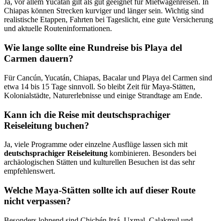
Ja, vor allem Yucatán gilt als gut geeignet für Mietwagenreisen. In
Chiapas können Strecken kurviger und länger sein. Wichtig sind
realistische Etappen, Fahrten bei Tageslicht, eine gute Versicherung
und aktuelle Routeninformationen.
Wie lange sollte eine Rundreise bis Playa del
Carmen dauern?
Für Cancún, Yucatán, Chiapas, Bacalar und Playa del Carmen sind
etwa 14 bis 15 Tage sinnvoll. So bleibt Zeit für Maya-Stätten,
Kolonialstädte, Naturerlebnisse und einige Strandtage am Ende.
Kann ich die Reise mit deutschsprachiger
Reiseleitung buchen?
Ja, viele Programme oder einzelne Ausflüge lassen sich mit
deutschsprachiger Reiseleitung
kombinieren. Besonders bei
archäologischen Stätten und kulturellen Besuchen ist das sehr
empfehlenswert.
Welche Maya-Stätten sollte ich auf dieser Route
nicht verpassen?
Besonders lohnend sind Chichén Itzá, Uxmal, Calakmul und