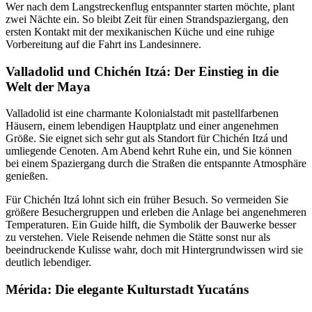
Wer nach dem Langstreckenflug entspannter starten möchte, plant
zwei Nächte ein. So bleibt Zeit für einen Strandspaziergang, den
ersten Kontakt mit der mexikanischen Küche und eine ruhige
Vorbereitung auf die Fahrt ins Landesinnere.
Valladolid und Chichén Itzá: Der Einstieg in die
Welt der Maya
Valladolid ist eine charmante Kolonialstadt mit pastellfarbenen
Häusern, einem lebendigen Hauptplatz und einer angenehmen
Größe. Sie eignet sich sehr gut als Standort für Chichén Itzá und
umliegende Cenoten. Am Abend kehrt Ruhe ein, und Sie können
bei einem Spaziergang durch die Straßen die entspannte Atmosphäre
genießen.
Für Chichén Itzá lohnt sich ein früher Besuch. So vermeiden Sie
größere Besuchergruppen und erleben die Anlage bei angenehmeren
Temperaturen. Ein Guide hilft, die Symbolik der Bauwerke besser
zu verstehen. Viele Reisende nehmen die Stätte sonst nur als
beeindruckende Kulisse wahr, doch mit Hintergrundwissen wird sie
deutlich lebendiger.
Mérida: Die elegante Kulturstadt Yucatáns