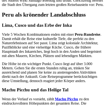
des Südens wirkt Santiago lebendig und urban. Gleichzeitig bereitet
die Stadt den Übergang zum letzten großen Reisebaustein vor: Peru.
Peru als krönender Landabschluss
Lima, Cusco und das Erbe der Inka
Viele 5 Wochen Kombinationen enden mit einer
Peru-Rundreise
.
Damit erhält die Reise eine kulturelle Tiefe, die perfekt zu den
Naturerlebnissen auf See passt. Lima zeigt koloniale Architektur,
Pazifikblicke und eine vielseitige Küche. Cusco, die frühere
Hauptstadt des Inkareiches, liegt hoch in den Anden und begeistert
mit alten Mauern, Kirchen, Plätzen und lebendigen Märkten.
Die Höhe ist ein wichtiger Punkt. Cusco liegt auf über 3.000
Metern. Gehen Sie die ersten Stunden ruhig an, trinken Sie
ausreichend und planen Sie keine zu anstrengenden Aktivitäten
direkt nach der Ankunft. Gute Reiseprogramme berücksichtigen
diese Umstellung, dennoch reagiert jeder Körper anders.
Machu Picchu und das Heilige Tal
Wenn der Verlauf es vorsieht, zählt
Machu Picchu
zu den
eindrucksvollsten Höhepunkten der gesamten Reise. Die