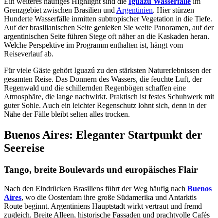
Ein weiteres häufiges Highlight sind die
Iguazú Wasserfälle
im
Grenzgebiet zwischen Brasilien und
Argentinien
. Hier stürzen
Hunderte Wasserfälle inmitten subtropischer Vegetation in die Tiefe.
Auf der brasilianischen Seite genießen Sie weite Panoramen, auf der
argentinischen Seite führen Stege oft näher an die Kaskaden heran.
Welche Perspektive im Programm enthalten ist, hängt vom
Reiseverlauf ab.
Für viele Gäste gehört Iguazú zu den stärksten Naturerlebnissen der
gesamten Reise. Das Donnern des Wassers, die feuchte Luft, der
Regenwald und die schillernden Regenbögen schaffen eine
Atmosphäre, die lange nachwirkt. Praktisch ist festes Schuhwerk mit
guter Sohle. Auch ein leichter Regenschutz lohnt sich, denn in der
Nähe der Fälle bleibt selten alles trocken.
Buenos Aires: Eleganter Startpunkt der
Seereise
Tango, breite Boulevards und europäisches Flair
Nach den Eindrücken Brasiliens führt der Weg häufig nach
Buenos
Aires
, wo die Oosterdam ihre große Südamerika und Antarktis
Route beginnt. Argentiniens Hauptstadt wirkt vertraut und fremd
zugleich. Breite Alleen, historische Fassaden und prachtvolle Cafés