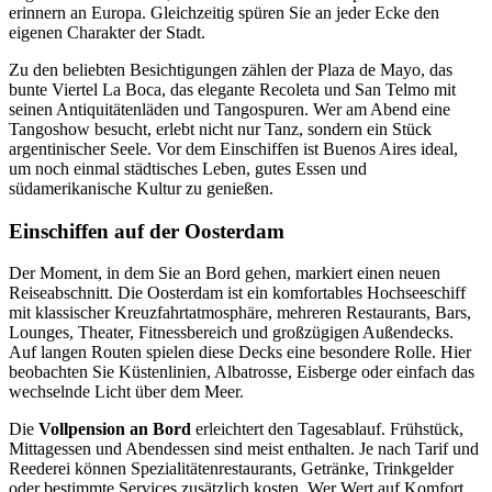
erinnern an Europa. Gleichzeitig spüren Sie an jeder Ecke den
eigenen Charakter der Stadt.
Zu den beliebten Besichtigungen zählen der Plaza de Mayo, das
bunte Viertel La Boca, das elegante Recoleta und San Telmo mit
seinen Antiquitätenläden und Tangospuren. Wer am Abend eine
Tangoshow besucht, erlebt nicht nur Tanz, sondern ein Stück
argentinischer Seele. Vor dem Einschiffen ist Buenos Aires ideal,
um noch einmal städtisches Leben, gutes Essen und
südamerikanische Kultur zu genießen.
Einschiffen auf der Oosterdam
Der Moment, in dem Sie an Bord gehen, markiert einen neuen
Reiseabschnitt. Die Oosterdam ist ein komfortables Hochseeschiff
mit klassischer Kreuzfahrtatmosphäre, mehreren Restaurants, Bars,
Lounges, Theater, Fitnessbereich und großzügigen Außendecks.
Auf langen Routen spielen diese Decks eine besondere Rolle. Hier
beobachten Sie Küstenlinien, Albatrosse, Eisberge oder einfach das
wechselnde Licht über dem Meer.
Die
Vollpension an Bord
erleichtert den Tagesablauf. Frühstück,
Mittagessen und Abendessen sind meist enthalten. Je nach Tarif und
Reederei können Spezialitätenrestaurants, Getränke, Trinkgelder
oder bestimmte Services zusätzlich kosten. Wer Wert auf Komfort