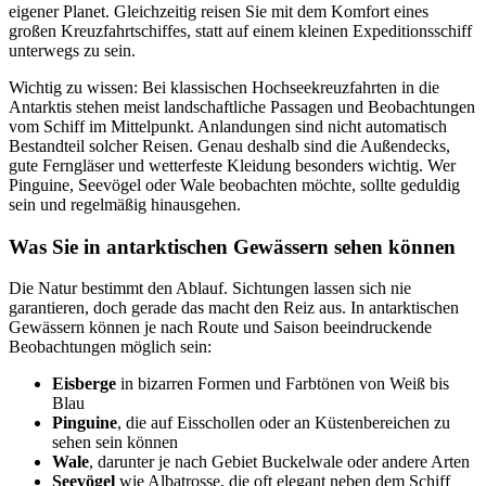
eigener Planet. Gleichzeitig reisen Sie mit dem Komfort eines
großen Kreuzfahrtschiffes, statt auf einem kleinen Expeditionsschiff
unterwegs zu sein.
Wichtig zu wissen: Bei klassischen Hochseekreuzfahrten in die
Antarktis stehen meist landschaftliche Passagen und Beobachtungen
vom Schiff im Mittelpunkt. Anlandungen sind nicht automatisch
Bestandteil solcher Reisen. Genau deshalb sind die Außendecks,
gute Ferngläser und wetterfeste Kleidung besonders wichtig. Wer
Pinguine, Seevögel oder Wale beobachten möchte, sollte geduldig
sein und regelmäßig hinausgehen.
Was Sie in antarktischen Gewässern sehen können
Die Natur bestimmt den Ablauf. Sichtungen lassen sich nie
garantieren, doch gerade das macht den Reiz aus. In antarktischen
Gewässern können je nach Route und Saison beeindruckende
Beobachtungen möglich sein:
Eisberge
in bizarren Formen und Farbtönen von Weiß bis
Blau
Pinguine
, die auf Eisschollen oder an Küstenbereichen zu
sehen sein können
Wale
, darunter je nach Gebiet Buckelwale oder andere Arten
Seevögel
wie Albatrosse, die oft elegant neben dem Schiff