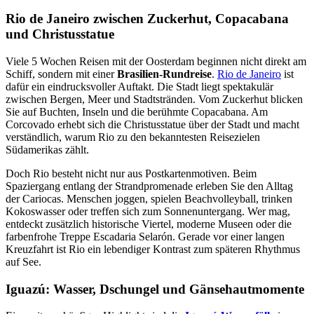
Rio de Janeiro zwischen Zuckerhut, Copacabana
und Christusstatue
Viele 5 Wochen Reisen mit der Oosterdam beginnen nicht direkt am
Schiff, sondern mit einer
Brasilien-Rundreise
.
Rio de Janeiro
ist
dafür ein eindrucksvoller Auftakt. Die Stadt liegt spektakulär
zwischen Bergen, Meer und Stadtstränden. Vom Zuckerhut blicken
Sie auf Buchten, Inseln und die berühmte Copacabana. Am
Corcovado erhebt sich die Christusstatue über der Stadt und macht
verständlich, warum Rio zu den bekanntesten Reisezielen
Südamerikas zählt.
Doch Rio besteht nicht nur aus Postkartenmotiven. Beim
Spaziergang entlang der Strandpromenade erleben Sie den Alltag
der Cariocas. Menschen joggen, spielen Beachvolleyball, trinken
Kokoswasser oder treffen sich zum Sonnenuntergang. Wer mag,
entdeckt zusätzlich historische Viertel, moderne Museen oder die
farbenfrohe Treppe Escadaria Selarón. Gerade vor einer langen
Kreuzfahrt ist Rio ein lebendiger Kontrast zum späteren Rhythmus
auf See.
Iguazú: Wasser, Dschungel und Gänsehautmomente