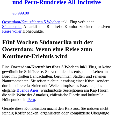
und Peru-Rundreise All Inclusive
€
8,999.00
Oosterdam-Kreuzfahrten 5 Wochen
inkl. Flug verbinden
Südamerika
, Antarktis und Rundreise-Komfort zu einer intensiven
Reise voller
Höhepunkte.
Fünf Wochen Südamerika mit der
Oosterdam: Wenn eine Reise zum
Kontinent-Erlebnis wird
Eine
Oosterdam-Kreuzfahrt über 5 Wochen inkl. Flug
ist keine
gewöhnliche Schiffsreise. Sie verbindet das entspannte Leben an
Bord mit großen Landschaften, berühmten Städten und seltenen
Naturmomenten. Sie reisen nicht nur entlang einer Küste, sondern
durch mehrere faszinierende Welten: tropisches Brasilien, das
elegante
Buenos Aires
, windumtoste Seeregionen am Kap Hoorn,
die stille Weite der Antarktis, chilenische Fjorde und kulturelle
Höhepunkte in
Peru
.
Gerade diese Kombination macht den Reiz aus. Sie müssen nicht
ständig Koffer packen, organisieren oder komplizierte Übergänge