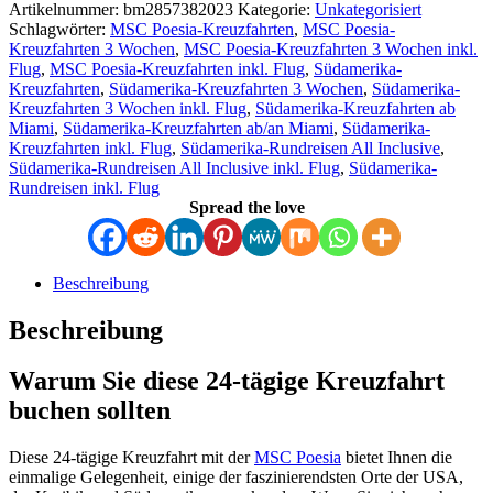
Artikelnummer:
bm2857382023
Kategorie:
Unkategorisiert
Schlagwörter:
MSC Poesia-Kreuzfahrten
,
MSC Poesia-
Kreuzfahrten 3 Wochen
,
MSC Poesia-Kreuzfahrten 3 Wochen inkl.
Flug
,
MSC Poesia-Kreuzfahrten inkl. Flug
,
Südamerika-
Kreuzfahrten
,
Südamerika-Kreuzfahrten 3 Wochen
,
Südamerika-
Kreuzfahrten 3 Wochen inkl. Flug
,
Südamerika-Kreuzfahrten ab
Miami
,
Südamerika-Kreuzfahrten ab/an Miami
,
Südamerika-
Kreuzfahrten inkl. Flug
,
Südamerika-Rundreisen All Inclusive
,
Südamerika-Rundreisen All Inclusive inkl. Flug
,
Südamerika-
Rundreisen inkl. Flug
Spread the love
Beschreibung
Beschreibung
Warum Sie diese 24-tägige Kreuzfahrt
buchen sollten
Diese 24-tägige Kreuzfahrt mit der
MSC Poesia
bietet Ihnen die
einmalige Gelegenheit, einige der faszinierendsten Orte der USA,