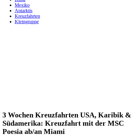
Mexiko
Antarktis
Kreuzfahrten
Kleingruppe
Schlagworte:
Südamerika-Kreuzfahrten 3 Wochen (4 Angebote)
Südamerika-Kreuzfahrten 3 Wochen inkl. Flug (4 Angebote)
Südamerika-Kreuzfahrten (21 Angebote)
Südamerika-Kreuzfahrten inkl. Flug (21 Angebote)
Südamerika-Rundreisen All Inclusive (29 Angebote)
Südamerika-Rundreisen All Inclusive inkl. Flug (29
Angebote)
Südamerika-Rundreisen inkl. Flug (56 Angebote)
3 Wochen Kreuzfahrten USA, Karibik &
Südamerika: Kreuzfahrt mit der MSC
Poesia ab/an Miami