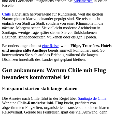
und den Gletschern Patagoniens erleben Sie
Südamerika
in vielen
Facetten.
Chile
eignet sich hervorragend für Rundreisen, weil die großen
Naturregionen klar voneinander geprägt sind. Sie reisen nicht
einfach von Stadt zu Stadt, sondern von einer Klimazone in die
nächste. Morgens sehen Sie vielleicht moderne Architektur in
Santiago, wenige Tage später stehen Sie vor türkisfarbenen
Lagunen, schneebedeckten Vulkanen oder eisigen Fjorden.
Besonders angenehm ist
eine Reise
, wenn
Flüge, Transfers, Hotels
und ausgewählte Ausflüge
bereits sinnvoll kombiniert sind. So
konzentrieren Sie sich auf das Erlebnis, während die langen
Distanzen innerhalb des Landes gut geplant bleiben.
Gut ankommen: Warum Chile mit Flug
besonders komfortabel ist
Entspannt starten statt lange planen
Die Anreise nach Chile führt in der Regel über
Santiago de Chile
.
Wer eine
Chile-Rundreise inkl. Flug
bucht, profitiert von
abgestimmten Flugzeiten, organisierten Transfers und einem klaren
Reiseverlauf. Gerade bei Fernreisen spart das viel Aufwand, denn