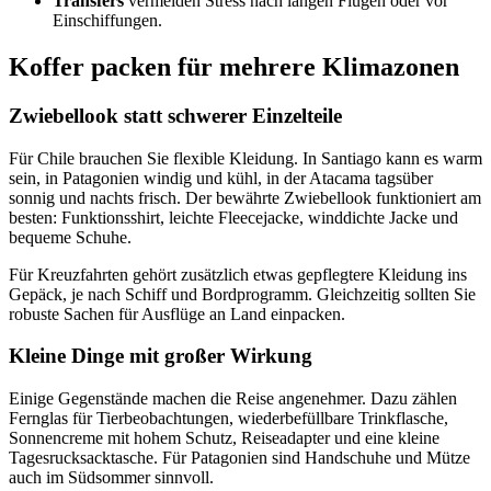
Transfers
vermeiden Stress nach langen Flügen oder vor
Einschiffungen.
Koffer packen für mehrere Klimazonen
Zwiebellook statt schwerer Einzelteile
Für Chile brauchen Sie flexible Kleidung. In Santiago kann es warm
sein, in Patagonien windig und kühl, in der Atacama tagsüber
sonnig und nachts frisch. Der bewährte Zwiebellook funktioniert am
besten: Funktionsshirt, leichte Fleecejacke, winddichte Jacke und
bequeme Schuhe.
Für Kreuzfahrten gehört zusätzlich etwas gepflegtere Kleidung ins
Gepäck, je nach Schiff und Bordprogramm. Gleichzeitig sollten Sie
robuste Sachen für Ausflüge an Land einpacken.
Kleine Dinge mit großer Wirkung
Einige Gegenstände machen die Reise angenehmer. Dazu zählen
Fernglas für Tierbeobachtungen, wiederbefüllbare Trinkflasche,
Sonnencreme mit hohem Schutz, Reiseadapter und eine kleine
Tagesrucksacktasche. Für Patagonien sind Handschuhe und Mütze
auch im Südsommer sinnvoll.