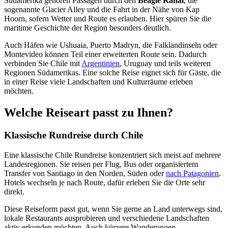
Südamerika gehören Passagen durch den
Beagle Kanal
, die
sogenannte Glacier Alley und die Fahrt in der Nähe von Kap
Hoorn, sofern Wetter und Route es erlauben. Hier spüren Sie die
maritime Geschichte der Region besonders deutlich.
Auch Häfen wie Ushuaia, Puerto Madryn, die Falklandinseln oder
Montevideo können Teil einer erweiterten Route sein. Dadurch
verbinden Sie Chile mit
Argentinien
, Uruguay und teils weiteren
Regionen Südamerikas. Eine solche Reise eignet sich für Gäste, die
in einer Reise viele Landschaften und Kulturräume erleben
möchten.
Welche Reiseart passt zu Ihnen?
Klassische Rundreise durch Chile
Eine klassische Chile Rundreise konzentriert sich meist auf mehrere
Landesregionen. Sie reisen per Flug, Bus oder organisiertem
Transfer von Santiago in den Norden, Süden oder
nach Patagonien
.
Hotels wechseln je nach Route, dafür erleben Sie die Orte sehr
direkt.
Diese Reiseform passt gut, wenn Sie gerne an Land unterwegs sind,
lokale Restaurants ausprobieren und verschiedene Landschaften
aktiv erkunden möchten. Auch kürzere Wanderungen,