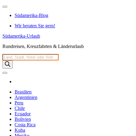
Zum
Inhalt
Südamerika-Blog
springen
Wir beraten Sie gern!
Südamerika-Urlaub
Rundreisen, Kreuzfahrten & Länderurlaub
Products
search
Brasilien
Argentinien
Peru
Chile
Ecuador
Bolivien
Costa Rica
Kuba
Mexiko