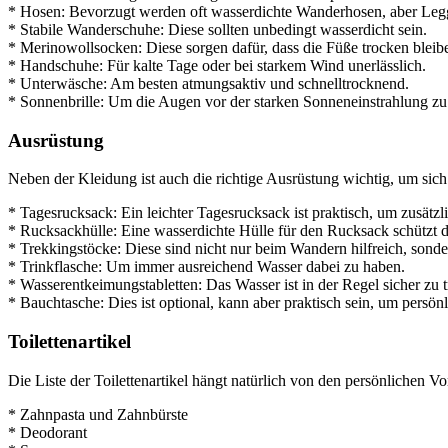
* Hosen: Bevorzugt werden oft wasserdichte Wanderhosen, aber Legg
* Stabile Wanderschuhe: Diese sollten unbedingt wasserdicht sein.
* Merinowollsocken: Diese sorgen dafür, dass die Füße trocken bleib
* Handschuhe: Für kalte Tage oder bei starkem Wind unerlässlich.
* Unterwäsche: Am besten atmungsaktiv und schnelltrocknend.
* Sonnenbrille: Um die Augen vor der starken Sonneneinstrahlung zu
Ausrüstung
Neben der Kleidung ist auch die richtige Ausrüstung wichtig, um sic
* Tagesrucksack: Ein leichter Tagesrucksack ist praktisch, um zusä
* Rucksackhülle: Eine wasserdichte Hülle für den Rucksack schützt d
* Trekkingstöcke: Diese sind nicht nur beim Wandern hilfreich, sonde
* Trinkflasche: Um immer ausreichend Wasser dabei zu haben.
* Wasserentkeimungstabletten: Das Wasser ist in der Regel sicher zu 
* Bauchtasche: Dies ist optional, kann aber praktisch sein, um persö
Toilettenartikel
Die Liste der Toilettenartikel hängt natürlich von den persönlichen V
* Zahnpasta und Zahnbürste
* Deodorant