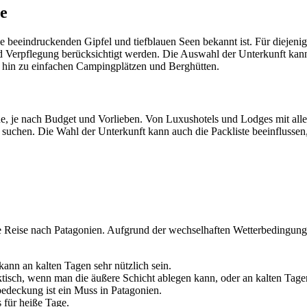
ne
ine beeindruckenden Gipfel und tiefblauen Seen bekannt ist. Für diejen
 Verpflegung berücksichtigt werden. Die Auswahl der Unterkunft kann d
 hin zu einfachen Campingplätzen und Berghütten.
ine, je nach Budget und Vorlieben. Von Luxushotels und Lodges mit all
 suchen. Die Wahl der Unterkunft kann auch die Packliste beeinflussen
ne Reise nach Patagonien. Aufgrund der wechselhaften Wetterbedingungen
ann an kalten Tagen sehr nützlich sein.
ktisch, wenn man die äußere Schicht ablegen kann, oder an kalten Tag
edeckung ist ein Muss in Patagonien.
 für heiße Tage.