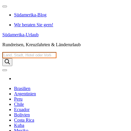
Zum
Inhalt
Südamerika-Blog
springen
Wir beraten Sie gern!
Südamerika-Urlaub
Rundreisen, Kreuzfahrten & Länderurlaub
Products
search
Brasilien
Argentinien
Peru
Chile
Ecuador
Bolivien
Costa Rica
Kuba
Mexiko