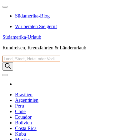
Zum
Inhalt
Südamerika-Blog
springen
Wir beraten Sie gern!
Südamerika-Urlaub
Rundreisen, Kreuzfahrten & Länderurlaub
Products
search
Brasilien
Argentinien
Peru
Chile
Ecuador
Bolivien
Costa Rica
Kuba
Mexiko