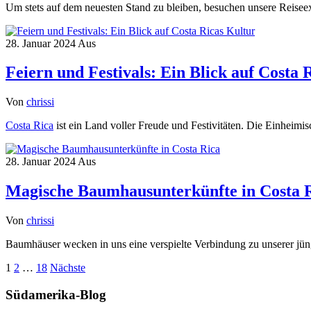
Um stets auf dem neuesten Stand zu bleiben, besuchen unsere Reisee
28. Januar 2024
Aus
Feiern und Festivals: Ein Blick auf Costa 
Von
chrissi
Costa Rica
ist ein Land voller Freude und Festivitäten. Die Einheimis
28. Januar 2024
Aus
Magische Baumhausunterkünfte in Costa 
Von
chrissi
Baumhäuser wecken in uns eine verspielte Verbindung zu unserer jün
Seitennummerierung
1
2
…
18
Nächste
der
Südamerika-Blog
Beiträge