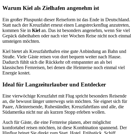
Warum Kiel als Zielhafen angenehm ist
Ein großer Pluspunkt dieser Reiseform ist das Ende in Deutschland.
Statt nach der Kreuzfahrt erneut einen Langstreckenflug anzutreten,
kommen Sie in
Kiel
an. Das ist besonders angenehm, wenn Sie viel
Gepäck dabeihaben oder nach vier Wochen Reise nicht noch einmal
umsteigen möchten.
Kiel bietet als Kreuzfahrthafen eine gute Anbindung an Bahn und
Straße. Viele Gäste reisen von dort bequem weiter nach Hause.
Dadurch fühlt sich die Rückkehr oft entspannter an als bei
klassischen Fernreisen, bei denen die Heimreise noch einmal viel
Energie kostet.
Ideal für Langzeiturlauber und Entdecker
Eine vierwöchige Kreuzfahrt mit Flug spricht besonders Reisende
an, die bewusst länger unterwegs sein möchten. Sie eignet sich für
Paare, Alleinreisende, Ruheständler, Kreuzfahrtfans und alle, die
Südamerika nicht nur als kurzen Stopp erleben wollen.
Auch für Gäste, die eine Fernreise planen, aber möglichst
komfortabel reisen möchten, ist diese Kombination spannend. Der
Hinflug bringt Sie direkt zum Start. Hotel, Frühstück, Schiff,