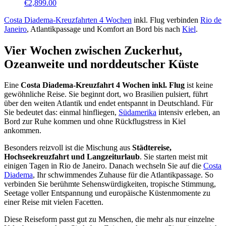
€
2,899.00
Costa Diadema-Kreuzfahrten 4 Wochen
inkl. Flug verbinden
Rio de
Janeiro
, Atlantikpassage und Komfort an Bord bis nach
Kiel
.
Vier Wochen zwischen Zuckerhut,
Ozeanweite und norddeutscher Küste
Eine
Costa Diadema-Kreuzfahrt 4 Wochen inkl. Flug
ist keine
gewöhnliche Reise. Sie beginnt dort, wo Brasilien pulsiert, führt
über den weiten Atlantik und endet entspannt in Deutschland. Für
Sie bedeutet das: einmal hinfliegen,
Südamerika
intensiv erleben, an
Bord zur Ruhe kommen und ohne Rückflugstress in Kiel
ankommen.
Besonders reizvoll ist die Mischung aus
Städtereise,
Hochseekreuzfahrt und Langzeiturlaub
. Sie starten meist mit
einigen Tagen in Rio de Janeiro. Danach wechseln Sie auf die
Costa
Diadema
, Ihr schwimmendes Zuhause für die Atlantikpassage. So
verbinden Sie berühmte Sehenswürdigkeiten, tropische Stimmung,
Seetage voller Entspannung und europäische Küstenmomente zu
einer Reise mit vielen Facetten.
Diese Reiseform passt gut zu Menschen, die mehr als nur einzelne