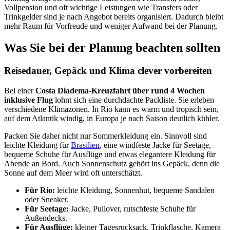
Vollpension und oft wichtige Leistungen wie Transfers oder
Trinkgelder sind je nach Angebot bereits organisiert. Dadurch bleibt
mehr Raum für Vorfreude und weniger Aufwand bei der Planung.
Was Sie bei der Planung beachten sollten
Reisedauer, Gepäck und Klima clever vorbereiten
Bei einer
Costa Diadema-Kreuzfahrt über rund 4 Wochen
inklusive Flug
lohnt sich eine durchdachte Packliste. Sie erleben
verschiedene Klimazonen. In Rio kann es warm und tropisch sein,
auf dem Atlantik windig, in Europa je nach Saison deutlich kühler.
Packen Sie daher nicht nur Sommerkleidung ein. Sinnvoll sind
leichte Kleidung für
Brasilien
, eine windfeste Jacke für Seetage,
bequeme Schuhe für Ausflüge und etwas elegantere Kleidung für
Abende an Bord. Auch Sonnenschutz gehört ins Gepäck, denn die
Sonne auf dem Meer wird oft unterschätzt.
Für Rio:
leichte Kleidung, Sonnenhut, bequeme Sandalen
oder Sneaker.
Für Seetage:
Jacke, Pullover, rutschfeste Schuhe für
Außendecks.
Für Ausflüge:
kleiner Tagesrucksack, Trinkflasche, Kamera