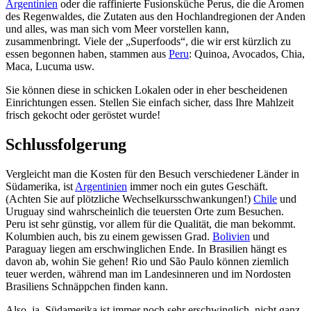
Argentinien
oder die raffinierte Fusionsküche Perus, die die Aromen
des Regenwaldes, die Zutaten aus den Hochlandregionen der Anden
und alles, was man sich vom Meer vorstellen kann,
zusammenbringt. Viele der „Superfoods“, die wir erst kürzlich zu
essen begonnen haben, stammen aus
Peru
: Quinoa, Avocados, Chia,
Maca, Lucuma usw.
Sie können diese in schicken Lokalen oder in eher bescheidenen
Einrichtungen essen. Stellen Sie einfach sicher, dass Ihre Mahlzeit
frisch gekocht oder geröstet wurde!
Schlussfolgerung
Vergleicht man die Kosten für den Besuch verschiedener Länder in
Südamerika, ist
Argentinien
immer noch ein gutes Geschäft.
(Achten Sie auf plötzliche Wechselkursschwankungen!)
Chile
und
Uruguay sind wahrscheinlich die teuersten Orte zum Besuchen.
Peru ist sehr günstig, vor allem für die Qualität, die man bekommt.
Kolumbien auch, bis zu einem gewissen Grad.
Bolivien
und
Paraguay liegen am erschwinglichen Ende. In Brasilien hängt es
davon ab, wohin Sie gehen! Rio und São Paulo können ziemlich
teuer werden, während man im Landesinneren und im Nordosten
Brasiliens Schnäppchen finden kann.
Also, ja, Südamerika ist immer noch sehr erschwinglich, nicht ganz