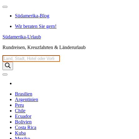
Zum
Inhalt
Südamerika-Blog
springen
Wir beraten Sie gern!
Südamerika-Urlaub
Rundreisen, Kreuzfahrten & Länderurlaub
Products
search
Brasilien
Argentinien
Peru
Chile
Ecuador
Bolivien
Costa Rica
Kuba
Mexiko