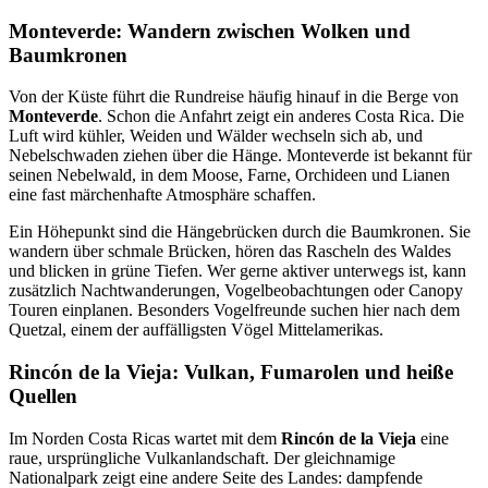
Monteverde: Wandern zwischen Wolken und
Baumkronen
Von der Küste führt die Rundreise häufig hinauf in die Berge von
Monteverde
. Schon die Anfahrt zeigt ein anderes Costa Rica. Die
Luft wird kühler, Weiden und Wälder wechseln sich ab, und
Nebelschwaden ziehen über die Hänge. Monteverde ist bekannt für
seinen Nebelwald, in dem Moose, Farne, Orchideen und Lianen
eine fast märchenhafte Atmosphäre schaffen.
Ein Höhepunkt sind die Hängebrücken durch die Baumkronen. Sie
wandern über schmale Brücken, hören das Rascheln des Waldes
und blicken in grüne Tiefen. Wer gerne aktiver unterwegs ist, kann
zusätzlich Nachtwanderungen, Vogelbeobachtungen oder Canopy
Touren einplanen. Besonders Vogelfreunde suchen hier nach dem
Quetzal, einem der auffälligsten Vögel Mittelamerikas.
Rincón de la Vieja: Vulkan, Fumarolen und heiße
Quellen
Im Norden Costa Ricas wartet mit dem
Rincón de la Vieja
eine
raue, ursprüngliche Vulkanlandschaft. Der gleichnamige
Nationalpark zeigt eine andere Seite des Landes: dampfende