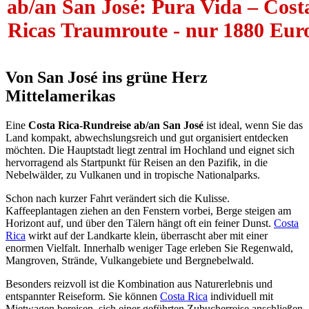
ab/an San José: Pura Vida – Cost
Ricas Traumroute - nur 1880 Eur
Von San José ins grüne Herz
Mittelamerikas
Eine
Costa Rica-Rundreise ab/an San José
ist ideal, wenn Sie das
Land kompakt, abwechslungsreich und gut organisiert entdecken
möchten. Die Hauptstadt liegt zentral im Hochland und eignet sich
hervorragend als Startpunkt für Reisen an den Pazifik, in die
Nebelwälder, zu Vulkanen und in tropische Nationalparks.
Schon nach kurzer Fahrt verändert sich die Kulisse.
Kaffeeplantagen ziehen an den Fenstern vorbei, Berge steigen am
Horizont auf, und über den Tälern hängt oft ein feiner Dunst.
Costa
Rica
wirkt auf der Landkarte klein, überrascht aber mit einer
enormen Vielfalt. Innerhalb weniger Tage erleben Sie Regenwald,
Mangroven, Strände, Vulkangebiete und Bergnebelwald.
Besonders reizvoll ist die Kombination aus Naturerlebnis und
entspannter Reiseform. Sie können
Costa Rica
individuell mit
Mietwagen bereisen, sich einer geführten Zubucherreise anschließen