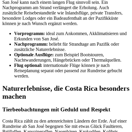
San José kann nach einem langen Flug sinnvoll sein. Ein
Nachprogramm am Strand verlängert die Erholung. Auch
zusätzliche Reisebestandteile wie Inlandsflüge, private Transfers,
besondere Lodges oder ein Badeaufenthalt an der Pazifikküste
können je nach Wunsch ergänzt werden.
Vorprogramm:
ideal zum Ankommen, Akklimatisieren und
Erkunden von San José.
Nachprogramm:
beliebt für Strandtage am Pazifik oder
zusätzliche Naturerlebnisse.
Optionale Ausflüge:
zum Beispiel Bootstouren,
Nachtwanderungen, Hängebrücken oder Thermalquellen.
Flug optional:
internationale Flüge können je nach
Reiseplanung separat oder passend zur Rundreise gebucht
werden.
Naturerlebnisse, die Costa Rica besonders
machen
Tierbeobachtungen mit Geduld und Respekt
Costa Rica zählt zu den artenreichsten Ländern der Erde. Auf einer
Rundreise ab San José begegnen Sie mit etwas Glück Faultieren,
Brüllaffen, Kapuzineraffen, Nasenbären, Krokodilen, Kolibris,