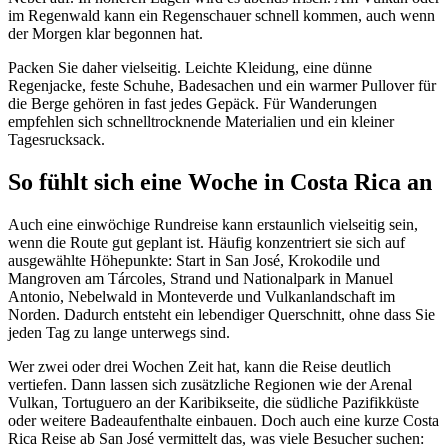
im Regenwald kann ein Regenschauer schnell kommen, auch wenn
der Morgen klar begonnen hat.
Packen Sie daher vielseitig. Leichte Kleidung, eine dünne
Regenjacke, feste Schuhe, Badesachen und ein warmer Pullover für
die Berge gehören in fast jedes Gepäck. Für Wanderungen
empfehlen sich schnelltrocknende Materialien und ein kleiner
Tagesrucksack.
So fühlt sich eine Woche in Costa Rica an
Auch eine einwöchige Rundreise kann erstaunlich vielseitig sein,
wenn die Route gut geplant ist. Häufig konzentriert sie sich auf
ausgewählte Höhepunkte: Start in San José, Krokodile und
Mangroven am Tárcoles, Strand und Nationalpark in Manuel
Antonio, Nebelwald in Monteverde und Vulkanlandschaft im
Norden. Dadurch entsteht ein lebendiger Querschnitt, ohne dass Sie
jeden Tag zu lange unterwegs sind.
Wer zwei oder drei Wochen Zeit hat, kann die Reise deutlich
vertiefen. Dann lassen sich zusätzliche Regionen wie der Arenal
Vulkan, Tortuguero an der Karibikseite, die südliche Pazifikküste
oder weitere Badeaufenthalte einbauen. Doch auch eine kurze Costa
Rica Reise ab San José vermittelt das, was viele Besucher suchen: