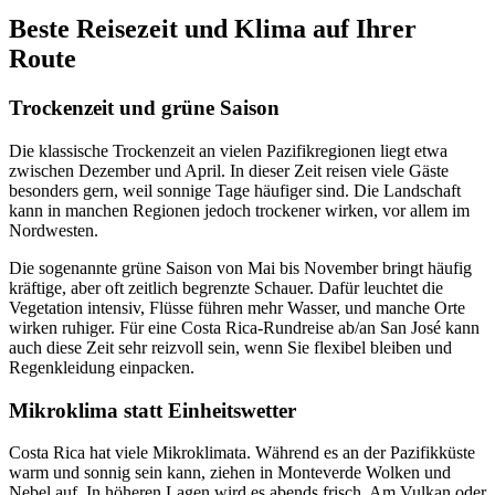
Beste Reisezeit und Klima auf Ihrer
Route
Trockenzeit und grüne Saison
Die klassische Trockenzeit an vielen Pazifikregionen liegt etwa
zwischen Dezember und April. In dieser Zeit reisen viele Gäste
besonders gern, weil sonnige Tage häufiger sind. Die Landschaft
kann in manchen Regionen jedoch trockener wirken, vor allem im
Nordwesten.
Die sogenannte grüne Saison von Mai bis November bringt häufig
kräftige, aber oft zeitlich begrenzte Schauer. Dafür leuchtet die
Vegetation intensiv, Flüsse führen mehr Wasser, und manche Orte
wirken ruhiger. Für eine Costa Rica-Rundreise ab/an San José kann
auch diese Zeit sehr reizvoll sein, wenn Sie flexibel bleiben und
Regenkleidung einpacken.
Mikroklima statt Einheitswetter
Costa Rica hat viele Mikroklimata. Während es an der Pazifikküste
warm und sonnig sein kann, ziehen in Monteverde Wolken und
Nebel auf. In höheren Lagen wird es abends frisch. Am Vulkan oder