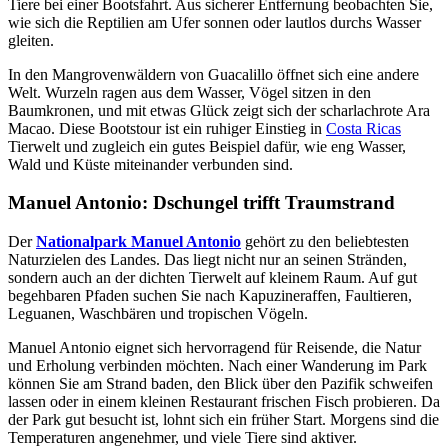
Tiere bei einer Bootsfahrt. Aus sicherer Entfernung beobachten Sie,
wie sich die Reptilien am Ufer sonnen oder lautlos durchs Wasser
gleiten.
In den Mangrovenwäldern von Guacalillo öffnet sich eine andere
Welt. Wurzeln ragen aus dem Wasser, Vögel sitzen in den
Baumkronen, und mit etwas Glück zeigt sich der scharlachrote Ara
Macao. Diese Bootstour ist ein ruhiger Einstieg in
Costa Ricas
Tierwelt und zugleich ein gutes Beispiel dafür, wie eng Wasser,
Wald und Küste miteinander verbunden sind.
Manuel Antonio: Dschungel trifft Traumstrand
Der
Nationalpark Manuel Antonio
gehört zu den beliebtesten
Naturzielen des Landes. Das liegt nicht nur an seinen Stränden,
sondern auch an der dichten Tierwelt auf kleinem Raum. Auf gut
begehbaren Pfaden suchen Sie nach Kapuzineraffen, Faultieren,
Leguanen, Waschbären und tropischen Vögeln.
Manuel Antonio eignet sich hervorragend für Reisende, die Natur
und Erholung verbinden möchten. Nach einer Wanderung im Park
können Sie am Strand baden, den Blick über den Pazifik schweifen
lassen oder in einem kleinen Restaurant frischen Fisch probieren. Da
der Park gut besucht ist, lohnt sich ein früher Start. Morgens sind die
Temperaturen angenehmer, und viele Tiere sind aktiver.