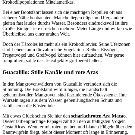
Krokodilpopulationen Mittelamerikas.
Bei einer Bootsfahrt lassen sich die mächtigen Reptilien oft aus
sicherer Nähe beobachten. Manche liegen träge am Ufer, andere
gleiten fast lautlos durchs Wasser. Besonders eindrucksvoll ist ihre
Größe. Einige Tiere erreichen mehrere Meter Länge und wirken wie
Überbleibsel aus einer uralten Welt.
Doch der Tárcoles ist mehr als ein Krokodilrevier. Seine Uferzonen
sind Lebensraum für zahlreiche Vogelarten. Reiher, Eisvögel,
Fregattvögel und Greifvögel können hier auftauchen. Wer gerne
fotografiert, sollte das Teleobjektiv griffbereit halten.
Guacalillo: Stille Kanäle und rote Aras
In den Mangrovenwäldern von Guacalillo verändert sich die
Stimmung. Die Bootsfahrt wird ruhiger, die Landschaft
geheimnisvoller. Mangroven sind faszinierende Ökosysteme. Ihre
Wurzeln ragen aus dem Wasser, geben Jungfischen Schutz und
stabilisieren die Küstenlinie.
Mit etwas Glück sehen Sie hier den
scharlachroten Ara Macao
.
Dieser farbenprächtige Papagei zählt zu den auffälligsten Vögeln
Costa Ricas. Wenn er mit roten, gelben und blauen Flügeln über den
Baumwipfeln fliegt, bleibt dieser Moment oft lange in Erinnerung.