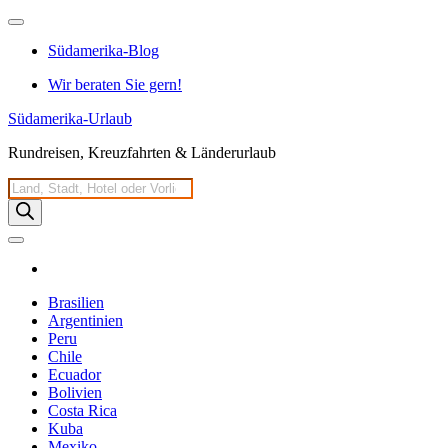
Zum
Inhalt
Südamerika-Blog
springen
Wir beraten Sie gern!
Südamerika-Urlaub
Rundreisen, Kreuzfahrten & Länderurlaub
Products
search
Brasilien
Argentinien
Peru
Chile
Ecuador
Bolivien
Costa Rica
Kuba
Mexiko