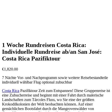
Südamerika-Rundreisen 1 Woche (4 Angebote)
Südamerika-Rundreisen 1 Woche inkl. Flug (4 Angebote)
Costa Rica-Rundreisen (7 Angebote)
Costa Rica-Rundreisen inkl. Flug (7 Angebote)
geführte Südamerika-Rundreisen (26 Angebote)
geführte Südamerika-Rundreisen inkl. Flug (26 Angebote)
Südamerika-Rundreisen (34 Angebote)
Südamerika-Rundreisen inkl. Flug (56 Angebote)
1 Woche Rundreisen Costa Rica:
Individuelle Rundreise ab/an San José:
Costa Rica Pazifiktour
€
1,820.00
7 Nächte Vor- und Nachprogramm sowie weitere Reisebestandteile
individuell wählbar Flug optional zubuchbar
Costa Rica
Pazifiktour Zeit zum Entspannen! Diese Gruppenreise ist
eine Zubucherreise und beginnt mit einer Fahrt durch malerische
Landschaften zum Tárcoles Fluss, wo Sie eine der größten
Krokodilkolonien der Welt beobachten können. Auf einer
gemächlichen Bootsfahrt durch die Mangrovenwälder von