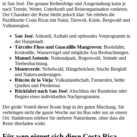
in San José. Die genaue Reihenfolge und Ausgestaltung kann je
nach Termin, Wetter, Unterkunft und Reiseorganisation variieren.
Der Charakter der Reise bleibt jedoch klar: Sie erleben die
Pazifikseite Costa Ricas mit Natur, Tierwelt, Küste, Bergwald und
Vulkanregion.
San José
: Ankunft, Auftakt und optionales Vorprogramm in
der Hauptstadt.
Tárcoles Fluss und Guacalillo Mangroven
: Bootsfahrt,
Krokodile, Wasservögel und mögliche Ara Beobachtungen.
Manuel Antonio
: Nationalpark, Regenwald, Strände und
Tierbeobachtung.
Monteverde
: Nebelwald, Hängebrücken, frische Bergluft
und Naturwanderungen.
Rincón de la Vieja
: Vulkanlandschaft, Fumarolen, heiße
Quellen und Pferdetour.
Rückfahrt nach San José
: Abschluss der Rundreise oder
Beginn eines individuellen Nachprogramms.
Der große Vorteil dieser Route liegt in der guten Mischung. Sie
verbringen nicht die ganze Woche nur im Bus oder nur an einem
Ort. Stattdessen erleben Sie mehrere Naturräume, ohne dass die
Reise überladen wirkt.
Für wen eignet sich diese Costa Rica