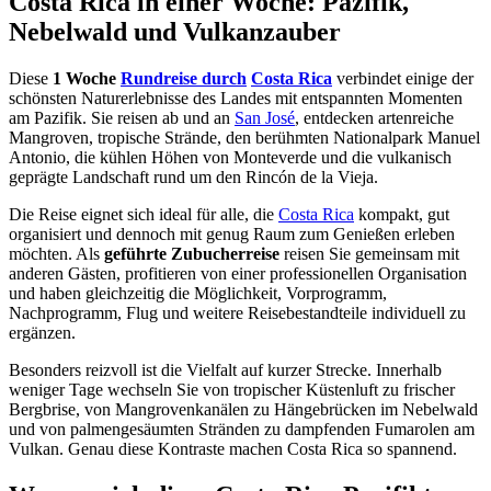
Costa Rica in einer Woche: Pazifik,
Nebelwald und Vulkanzauber
Diese
1 Woche
Rundreise durch
Costa Rica
verbindet einige der
schönsten Naturerlebnisse des Landes mit entspannten Momenten
am Pazifik. Sie reisen ab und an
San José
, entdecken artenreiche
Mangroven, tropische Strände, den berühmten Nationalpark Manuel
Antonio, die kühlen Höhen von Monteverde und die vulkanisch
geprägte Landschaft rund um den Rincón de la Vieja.
Die Reise eignet sich ideal für alle, die
Costa Rica
kompakt, gut
organisiert und dennoch mit genug Raum zum Genießen erleben
möchten. Als
geführte Zubucherreise
reisen Sie gemeinsam mit
anderen Gästen, profitieren von einer professionellen Organisation
und haben gleichzeitig die Möglichkeit, Vorprogramm,
Nachprogramm, Flug und weitere Reisebestandteile individuell zu
ergänzen.
Besonders reizvoll ist die Vielfalt auf kurzer Strecke. Innerhalb
weniger Tage wechseln Sie von tropischer Küstenluft zu frischer
Bergbrise, von Mangrovenkanälen zu Hängebrücken im Nebelwald
und von palmengesäumten Stränden zu dampfenden Fumarolen am
Vulkan. Genau diese Kontraste machen Costa Rica so spannend.