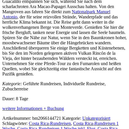
Guacalillo entspannen Sie sich, während Sie nach dem
scharlachroten Ara Macao-Papagei Ausschau halten. Von den
Mangroven aus fahren Sie direkt zum
Nationalpark Manuel
Antonio
, der für seine reizvollen Strände, Wanderpfade und das
herrliche Klima bekannt ist. Die Reise geht dann weiter in die
wolkenverhangenen Berge von Monteverde. Genießen Sie hier die
frische Bergluft, tanken neue Energie und lassen die Seele baumeln.
Spüren Sie die Nähe zur Natur, wenn Sie in den Baumkronen hoher,
moosbewachsener Bäume über die Hängebrücken wandern.
Anschließend überqueren Sie einige Bergketten und Küstenebenen,
bis Sie den im Norden gelegenen aktiven Vulkan Rincón de la
Vieja, der hinter bezaubernden Wäldern versteckt ist, erreichen.
Unternehmen Sie eine Pferde-Tour zu den Fumarolen und heißen
Quellen, wobei Sie gleichzeitig eine fantastische Aussicht auf den
Pazifik genießen.
Kategorie:
Geführte Rundreisen, Individuelle Rundreise,
Zubucherreise
Dauer: 8 Tage
weitere Informationen + Buchung
Artikelnummer:
bm2066144721
Kategorie:
Unkategorisiert
Schlagwörter:
Costa Rica-Rundreisen
,
Costa Rica-Rundreisen 1
Woche
,
Costa Rica-Rundreisen 1 Woche inkl. Flug
,
Costa Rica-