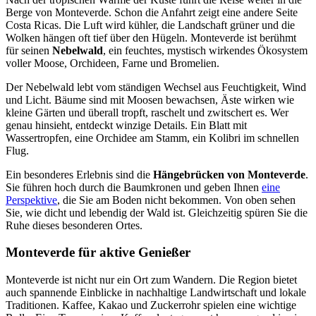
Berge von Monteverde. Schon die Anfahrt zeigt eine andere Seite
Costa Ricas. Die Luft wird kühler, die Landschaft grüner und die
Wolken hängen oft tief über den Hügeln. Monteverde ist berühmt
für seinen
Nebelwald
, ein feuchtes, mystisch wirkendes Ökosystem
voller Moose, Orchideen, Farne und Bromelien.
Der Nebelwald lebt vom ständigen Wechsel aus Feuchtigkeit, Wind
und Licht. Bäume sind mit Moosen bewachsen, Äste wirken wie
kleine Gärten und überall tropft, raschelt und zwitschert es. Wer
genau hinsieht, entdeckt winzige Details. Ein Blatt mit
Wassertropfen, eine Orchidee am Stamm, ein Kolibri im schnellen
Flug.
Ein besonderes Erlebnis sind die
Hängebrücken von Monteverde
.
Sie führen hoch durch die Baumkronen und geben Ihnen
eine
Perspektive
, die Sie am Boden nicht bekommen. Von oben sehen
Sie, wie dicht und lebendig der Wald ist. Gleichzeitig spüren Sie die
Ruhe dieses besonderen Ortes.
Monteverde für aktive Genießer
Monteverde ist nicht nur ein Ort zum Wandern. Die Region bietet
auch spannende Einblicke in nachhaltige Landwirtschaft und lokale
Traditionen. Kaffee, Kakao und Zuckerrohr spielen eine wichtige