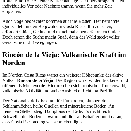
Rolle. Eine Tour zu einer Kaffeeplantage passt hervorragend in ein
individuelles Vor oder Nachprogramm, wenn Sie mehr Zeit
einplanen.
Auch Vogelbeobachter kommen auf ihre Kosten. Der berühmte
Quetzal lebt in den Bergwäldern Costa Ricas. Ihn zu sehen,
erfordert Glück, Geduld und manchmal einen erfahrenen Guide.
Doch schon die Suche macht Spaß, denn der Wald steckt voller
Geräusche und Bewegungen.
Rincón de la Vieja: Vulkanische Kraft im
Norden
Im Norden Costa Ricas wartet ein weiterer Höhepunkt: der aktive
Vulkan
Rincón de la Vieja
. Die Region wirkt wilder, trockener und
offener als Monteverde. Hier mischen sich tropischer Trockenwald,
vulkanische Aktivität und weite Ausblicke Richtung Pazifik.
Der Nationalpark ist bekannt für Fumarolen, blubbernde
Schlammlöcher, heiße Quellen und mineralreiche Böden. An
manchen Stellen steigt Dampf aus der Erde. Es riecht nach
Schwefel, der Boden ist warm und die Landschaft erinnert daran,
dass Costa Rica geologisch sehr lebendig ist.