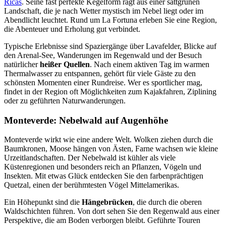
Ricas
. Seine fast perfekte Kegelform ragt aus einer sattgrünen
Landschaft, die je nach Wetter mystisch im Nebel liegt oder im
Abendlicht leuchtet. Rund um La Fortuna erleben Sie eine Region,
die Abenteuer und Erholung gut verbindet.
Typische Erlebnisse sind Spaziergänge über Lavafelder, Blicke auf
den Arenal-See, Wanderungen im Regenwald und der Besuch
natürlicher
heißer Quellen
. Nach einem aktiven Tag im warmen
Thermalwasser zu entspannen, gehört für viele Gäste zu den
schönsten Momenten einer Rundreise. Wer es sportlicher mag,
findet in der Region oft Möglichkeiten zum Kajakfahren, Ziplining
oder zu geführten Naturwanderungen.
Monteverde: Nebelwald auf Augenhöhe
Monteverde wirkt wie eine andere Welt. Wolken ziehen durch die
Baumkronen, Moose hängen von Ästen, Farne wachsen wie kleine
Urzeitlandschaften. Der Nebelwald ist kühler als viele
Küstenregionen und besonders reich an Pflanzen, Vögeln und
Insekten. Mit etwas Glück entdecken Sie den farbenprächtigen
Quetzal, einen der berühmtesten Vögel Mittelamerikas.
Ein Höhepunkt sind die
Hängebrücken
, die durch die oberen
Waldschichten führen. Von dort sehen Sie den Regenwald aus einer
Perspektive, die am Boden verborgen bleibt. Geführte Touren