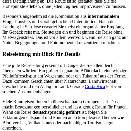
diese Detailplanung ab. Die Route ist so gestaltet, dass Sie die
Höhepunkte erleben, ohne jeden Tag neu improvisieren zu müssen.
Besonders angenehm ist die Kombination aus
internationalem
Flug
, Transfers und vorab gebuchten Unterkünften. Nach der
Landung in San José erwartet Sie meist ein organisierter Empfang.
Ihr Gepäck reist mit, Sie steigen ein und beginnen die Reise ohne
Mietwagenstress. Das ist vor allem wertvoll, wenn Sie sich ganz auf
Natur, Begegnungen und Fotomomente konzentrieren möchten.
Reiseleitung mit Blick für Details
Eine gute Reiseleitung erkennt oft Dinge, die Sie allein leicht
übersehen würden. Ein grüner Leguan im Blätterdach, eine winzige
Pfeilgiftfroschspur am Wegesrand oder ein Tukanruf aus der Ferne.
Dazu kommen Geschichten über Naturschutz, Landwirtschaft,
Geschichte und den Alltag im Land. Gerade
Costa Rica
lebt von
solchen Zusammenhängen.
Viele Rundreisen finden in überschaubaren Gruppen statt. Das
macht Begegnungen persönlicher und lässt genug Raum für Fragen.
Wenn die Reise
deutschsprachig geführt
ist, folgen Sie
Erklärungen entspannt und können auch komplexere Themen wie
Biodiversität, Vulkanismus oder nachhaltigen Tourismus gut
einordnen.