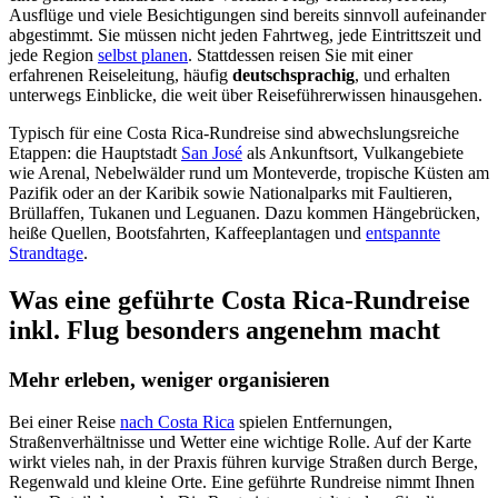
Ausflüge und viele Besichtigungen sind bereits sinnvoll aufeinander
abgestimmt. Sie müssen nicht jeden Fahrtweg, jede Eintrittszeit und
jede Region
selbst planen
. Stattdessen reisen Sie mit einer
erfahrenen Reiseleitung, häufig
deutschsprachig
, und erhalten
unterwegs Einblicke, die weit über Reiseführerwissen hinausgehen.
Typisch für eine Costa Rica-Rundreise sind abwechslungsreiche
Etappen: die Hauptstadt
San José
als Ankunftsort, Vulkangebiete
wie Arenal, Nebelwälder rund um Monteverde, tropische Küsten am
Pazifik oder an der Karibik sowie Nationalparks mit Faultieren,
Brüllaffen, Tukanen und Leguanen. Dazu kommen Hängebrücken,
heiße Quellen, Bootsfahrten, Kaffeeplantagen und
entspannte
Strandtage
.
Was eine geführte Costa Rica-Rundreise
inkl. Flug besonders angenehm macht
Mehr erleben, weniger organisieren
Bei einer Reise
nach Costa Rica
spielen Entfernungen,
Straßenverhältnisse und Wetter eine wichtige Rolle. Auf der Karte
wirkt vieles nah, in der Praxis führen kurvige Straßen durch Berge,
Regenwald und kleine Orte. Eine geführte Rundreise nimmt Ihnen