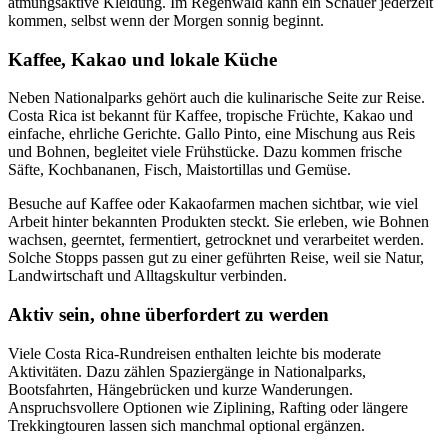
atmungsaktive Kleidung. Im Regenwald kann ein Schauer jederzeit
kommen, selbst wenn der Morgen sonnig beginnt.
Kaffee, Kakao und lokale Küche
Neben Nationalparks gehört auch die kulinarische Seite zur Reise.
Costa Rica ist bekannt für Kaffee, tropische Früchte, Kakao und
einfache, ehrliche Gerichte. Gallo Pinto, eine Mischung aus Reis
und Bohnen, begleitet viele Frühstücke. Dazu kommen frische
Säfte, Kochbananen, Fisch, Maistortillas und Gemüse.
Besuche auf Kaffee oder Kakaofarmen machen sichtbar, wie viel
Arbeit hinter bekannten Produkten steckt. Sie erleben, wie Bohnen
wachsen, geerntet, fermentiert, getrocknet und verarbeitet werden.
Solche Stopps passen gut zu einer geführten Reise, weil sie Natur,
Landwirtschaft und Alltagskultur verbinden.
Aktiv sein, ohne überfordert zu werden
Viele Costa Rica-Rundreisen enthalten leichte bis moderate
Aktivitäten. Dazu zählen Spaziergänge in Nationalparks,
Bootsfahrten, Hängebrücken und kurze Wanderungen.
Anspruchsvollere Optionen wie Ziplining, Rafting oder längere
Trekkingtouren lassen sich manchmal optional ergänzen.