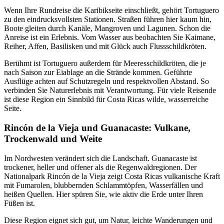
Wenn Ihre Rundreise die Karibikseite einschließt, gehört Tortuguero
zu den eindrucksvollsten Stationen. Straßen führen hier kaum hin,
Boote gleiten durch Kanäle, Mangroven und Lagunen. Schon die
Anreise ist ein Erlebnis. Vom Wasser aus beobachten Sie Kaimane,
Reiher, Affen, Basilisken und mit Glück auch Flussschildkröten.
Berühmt ist Tortuguero außerdem für Meeresschildkröten, die je
nach Saison zur Eiablage an die Strände kommen. Geführte
Ausflüge achten auf Schutzregeln und respektvollen Abstand. So
verbinden Sie Naturerlebnis mit Verantwortung. Für viele Reisende
ist diese Region ein Sinnbild für Costa Ricas wilde, wasserreiche
Seite.
Rincón de la Vieja und Guanacaste: Vulkane,
Trockenwald und Weite
Im Nordwesten verändert sich die Landschaft. Guanacaste ist
trockener, heller und offener als die Regenwaldregionen. Der
Nationalpark Rincón de la Vieja zeigt Costa Ricas vulkanische Kraft
mit Fumarolen, blubbernden Schlammtöpfen, Wasserfällen und
heißen Quellen. Hier spüren Sie, wie aktiv die Erde unter Ihren
Füßen ist.
Diese Region eignet sich gut, um Natur, leichte Wanderungen und