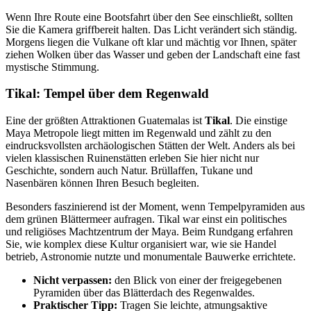
Wenn Ihre Route eine Bootsfahrt über den See einschließt, sollten
Sie die Kamera griffbereit halten. Das Licht verändert sich ständig.
Morgens liegen die Vulkane oft klar und mächtig vor Ihnen, später
ziehen Wolken über das Wasser und geben der Landschaft eine fast
mystische Stimmung.
Tikal: Tempel über dem Regenwald
Eine der größten Attraktionen Guatemalas ist
Tikal
. Die einstige
Maya Metropole liegt mitten im Regenwald und zählt zu den
eindrucksvollsten archäologischen Stätten der Welt. Anders als bei
vielen klassischen Ruinenstätten erleben Sie hier nicht nur
Geschichte, sondern auch Natur. Brüllaffen, Tukane und
Nasenbären können Ihren Besuch begleiten.
Besonders faszinierend ist der Moment, wenn Tempelpyramiden aus
dem grünen Blättermeer aufragen. Tikal war einst ein politisches
und religiöses Machtzentrum der Maya. Beim Rundgang erfahren
Sie, wie komplex diese Kultur organisiert war, wie sie Handel
betrieb, Astronomie nutzte und monumentale Bauwerke errichtete.
Nicht verpassen:
den Blick von einer der freigegebenen
Pyramiden über das Blätterdach des Regenwaldes.
Praktischer Tipp:
Tragen Sie leichte, atmungsaktive