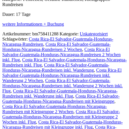
Rundreisen
Dauer: 17 Tage
weitere Informationen + Buchung
Artikelnummer:
bm758411288
Kategorie:
Unkategorisiert
Schlagwörter:
Costa Rica-El Salvador-Guatemala-Honduras-
Nicaragua-Rundreisen
,
Costa Rica-El Salvador-Guatemala-
Honduras-Nicaragua-Rundreisen 2 Wochen
,
Costa Rica-El
Salvador-Guatemala-Honduras-Nicaragua-Rundreisen 2 Wochen
inkl. Flug
,
Costa Rica-El Salvador-Guatemala-Honduras-Nicaragua-
Rundreisen inkl. Flug
,
Costa Rica-El Salvador-Guatemala-
Honduras-Nicaragua-Rundreisen inkl. Wanderung
,
Costa Rica-El
Salvador-Guatemala-Honduras-Nicaragua-Rundreisen inkl.
Wanderung 2 Wochen
,
Costa Rica-El Salvador-Guatemala-
Honduras-Nicaragua-Rundreisen inkl. Wanderung 2 Wochen inkl.
Flug
,
Costa Rica-El Salvador-Guatemala-Honduras-Nicaragua-
Rundreisen inkl. Wanderung inkl. Flug
,
Costa Rica-El Salvador-
Guatemala-Honduras-Nicaragua-Rundreisen mit Kleingruppe
,
Costa Rica-El Salvador-Guatemala-Honduras-Nicaragua-
Rundreisen mit Kleingruppe 2 Wochen
,
Costa Rica-El Salvador-
Guatemala-Honduras-Nicaragua-Rundreisen mit Kleingruppe 2
Wochen inkl. Flug
,
Costa Rica-El Salvador-Guatemala-Honduras-
Nicaragua-Rundreisen mit Kleingruppe inkl. Flug
,
Costa Rica-