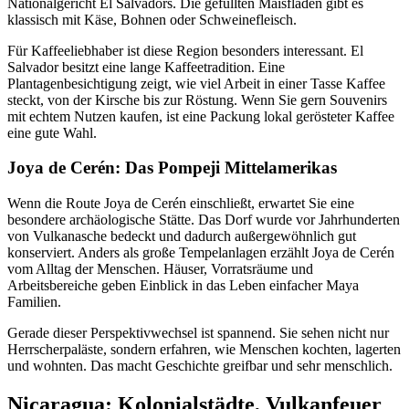
Nationalgericht El Salvadors. Die gefüllten Maisfladen gibt es
klassisch mit Käse, Bohnen oder Schweinefleisch.
Für Kaffeeliebhaber ist diese Region besonders interessant. El
Salvador besitzt eine lange Kaffeetradition. Eine
Plantagenbesichtigung zeigt, wie viel Arbeit in einer Tasse Kaffee
steckt, von der Kirsche bis zur Röstung. Wenn Sie gern Souvenirs
mit echtem Nutzen kaufen, ist eine Packung lokal gerösteter Kaffee
eine gute Wahl.
Joya de Cerén: Das Pompeji Mittelamerikas
Wenn die Route Joya de Cerén einschließt, erwartet Sie eine
besondere archäologische Stätte. Das Dorf wurde vor Jahrhunderten
von Vulkanasche bedeckt und dadurch außergewöhnlich gut
konserviert. Anders als große Tempelanlagen erzählt Joya de Cerén
vom Alltag der Menschen. Häuser, Vorratsräume und
Arbeitsbereiche geben Einblick in das Leben einfacher Maya
Familien.
Gerade dieser Perspektivwechsel ist spannend. Sie sehen nicht nur
Herrscherpaläste, sondern erfahren, wie Menschen kochten, lagerten
und wohnten. Das macht Geschichte greifbar und sehr menschlich.
Nicaragua: Kolonialstädte, Vulkanfeuer