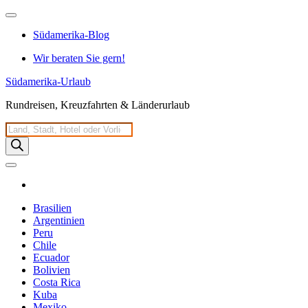
Zum
Inhalt
Südamerika-Blog
springen
Wir beraten Sie gern!
Südamerika-Urlaub
Rundreisen, Kreuzfahrten & Länderurlaub
Products
search
Brasilien
Argentinien
Peru
Chile
Ecuador
Bolivien
Costa Rica
Kuba
Mexiko