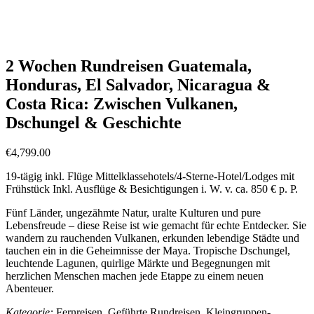
Südamerika-Rundreisen 2 Wochen inkl. Flug (28 Angebote)
Südamerika-Rundreisen (34 Angebote)
Südamerika-Rundreisen inkl. Flug (56 Angebote)
2 Wochen Rundreisen Guatemala,
Honduras, El Salvador, Nicaragua &
Costa Rica: Zwischen Vulkanen,
Dschungel & Geschichte
€
4,799.00
19-tägig inkl. Flüge Mittelklassehotels/4-Sterne-Hotel/Lodges mit
Frühstück Inkl. Ausflüge & Besichtigungen i. W. v. ca. 850 € p. P.
Fünf Länder, ungezähmte Natur, uralte Kulturen und pure
Lebensfreude – diese Reise ist wie gemacht für echte Entdecker. Sie
wandern zu rauchenden Vulkanen, erkunden lebendige Städte und
tauchen ein in die Geheimnisse der Maya. Tropische Dschungel,
leuchtende Lagunen, quirlige Märkte und Begegnungen mit
herzlichen Menschen machen jede Etappe zu einem neuen
Abenteuer.
Kategorie:
Fernreisen, Geführte Rundreisen, Kleingruppen-