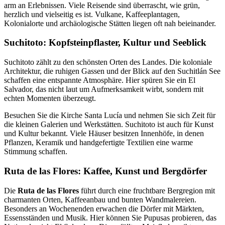
arm an Erlebnissen. Viele Reisende sind überrascht, wie grün,
herzlich und vielseitig es ist. Vulkane, Kaffeeplantagen,
Kolonialorte und archäologische Stätten liegen oft nah beieinander.
Suchitoto: Kopfsteinpflaster, Kultur und Seeblick
Suchitoto zählt zu den schönsten Orten des Landes. Die koloniale
Architektur, die ruhigen Gassen und der Blick auf den Suchitlán See
schaffen eine entspannte Atmosphäre. Hier spüren Sie ein El
Salvador, das nicht laut um Aufmerksamkeit wirbt, sondern mit
echten Momenten überzeugt.
Besuchen Sie die Kirche Santa Lucía und nehmen Sie sich Zeit für
die kleinen Galerien und Werkstätten. Suchitoto ist auch für Kunst
und Kultur bekannt. Viele Häuser besitzen Innenhöfe, in denen
Pflanzen, Keramik und handgefertigte Textilien eine warme
Stimmung schaffen.
Ruta de las Flores: Kaffee, Kunst und Bergdörfer
Die
Ruta de las Flores
führt durch eine fruchtbare Bergregion mit
charmanten Orten, Kaffeeanbau und bunten Wandmalereien.
Besonders an Wochenenden erwachen die Dörfer mit Märkten,
Essensständen und Musik. Hier können Sie Pupusas probieren, das