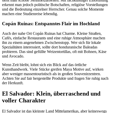
sieht man schöne Steinmetzarbeiten. Mit fachkundiger Einordnung
erkennt man jedoch politische Botschaften, religiöse Vorstellungen
und die Bedeutung einzelner Herrscher. Genau solche Momente
machen eine Studienreise lebendig.
Copán Ruinas: Entspanntes Flair im Hochland
Auch der nahe Ort Copán Ruinas hat Charme. Kleine Straßen,
Cafés, einfache Restaurants und eine ruhige Atmosphäre machen
ihn zu einem angenehmen Zwischenstopp. Wer sich für lokale
Spezialitäten interessiert, sollte dort honduranische Baleadas
probieren. Das sind gefüllte Weizentortillas, oft mit Bohnen, Käse
und Avocado.
Wenn Zeit bleibt, lohnt sich ein Blick auf das örtliche
Kunsthandwerk. Viele Stücke greifen Maya Motive auf, wirken
aber weniger massentouristisch als in großen Souvenirzentren.
Achten Sie auf fair hergestellte Produkte und fragen Sie ruhig nach
der Herkunft.
El Salvador: Klein, überraschend und
voller Charakter
El Salvador ist das kleinste Land Mittelamerikas, aber keineswegs