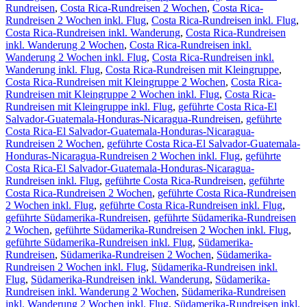
Rundreisen
,
Costa Rica-Rundreisen 2 Wochen
,
Costa Rica-
Rundreisen 2 Wochen inkl. Flug
,
Costa Rica-Rundreisen inkl. Flug
,
Costa Rica-Rundreisen inkl. Wanderung
,
Costa Rica-Rundreisen
inkl. Wanderung 2 Wochen
,
Costa Rica-Rundreisen inkl.
Wanderung 2 Wochen inkl. Flug
,
Costa Rica-Rundreisen inkl.
Wanderung inkl. Flug
,
Costa Rica-Rundreisen mit Kleingruppe
,
Costa Rica-Rundreisen mit Kleingruppe 2 Wochen
,
Costa Rica-
Rundreisen mit Kleingruppe 2 Wochen inkl. Flug
,
Costa Rica-
Rundreisen mit Kleingruppe inkl. Flug
,
geführte Costa Rica-El
Salvador-Guatemala-Honduras-Nicaragua-Rundreisen
,
geführte
Costa Rica-El Salvador-Guatemala-Honduras-Nicaragua-
Rundreisen 2 Wochen
,
geführte Costa Rica-El Salvador-Guatemala-
Honduras-Nicaragua-Rundreisen 2 Wochen inkl. Flug
,
geführte
Costa Rica-El Salvador-Guatemala-Honduras-Nicaragua-
Rundreisen inkl. Flug
,
geführte Costa Rica-Rundreisen
,
geführte
Costa Rica-Rundreisen 2 Wochen
,
geführte Costa Rica-Rundreisen
2 Wochen inkl. Flug
,
geführte Costa Rica-Rundreisen inkl. Flug
,
geführte Südamerika-Rundreisen
,
geführte Südamerika-Rundreisen
2 Wochen
,
geführte Südamerika-Rundreisen 2 Wochen inkl. Flug
,
geführte Südamerika-Rundreisen inkl. Flug
,
Südamerika-
Rundreisen
,
Südamerika-Rundreisen 2 Wochen
,
Südamerika-
Rundreisen 2 Wochen inkl. Flug
,
Südamerika-Rundreisen inkl.
Flug
,
Südamerika-Rundreisen inkl. Wanderung
,
Südamerika-
Rundreisen inkl. Wanderung 2 Wochen
,
Südamerika-Rundreisen
inkl. Wanderung 2 Wochen inkl. Flug
,
Südamerika-Rundreisen inkl.