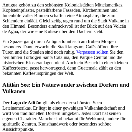
Antigua gehört zu den schönsten Kolonialstädten Mittelamerikas.
Kopfsteinpflaster, pastellfarbene Fassaden, Kirchenruinen und
Innenhöfe voller Blumen schaffen eine Atmosphäre, die zum
Schlendern einlädt. Gleichzeitig ragen rund um die Stadt Vulkane in
den Himmel. Besonders eindrucksvoll ist der Blick auf den Volcán
de Agua, der wie eine Kulisse über den Dächern steht.
Ein Spaziergang durch Antigua lohnt sich am frühen Morgen
besonders. Dann erwacht die Stadt langsam, Cafés öffnen ihre
Türen und die Straßen sind noch ruhig.
Verpassen sollten
Sie den
berühmten Torbogen Santa Catalina, den Parque Central und die
historischen Klosteranlagen nicht. Auch ein Besuch in einer kleinen
Kaffeerösterei passt hervorragend, denn Guatemala zählt zu den
bekannten Kaffeeursprüngen der Welt.
Atitlán See: Ein Naturwunder zwischen Dörfern und
Vulkanen
Der
Lago de Atitlán
gilt als einer der schönsten Seen
Lateinamerikas. Er liegt in einer gewaltigen Vulkanlandschaft und
wird von traditionellen Dörfern umgeben. Jedes Dorf hat seinen
eigenen Charakter. Manche sind bekannt für Webkunst, andere für
spirituelle Zentren, Kunsthandwerk oder besonders schöne
Aussichtspunkte.