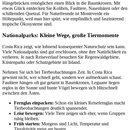
Hängebrücken ermöglichen einen Blick in die Baumkronen. Mit
etwas Glück entdecken Sie Kolibris, Faultiere, Nasenbären oder den
schillernden Quetzal. Für Naturfreunde ist Monteverde ein
Höhepunkt, weil man hier spürt, wie empfindlich und faszinierend
tropische Ökosysteme sind.
Nationalparks: Kleine Wege, große Tiermomente
Costa Rica zeigt, wie lohnend konsequenter Naturschutz sein kann.
Viele Nationalparks sind gut erschlossen, ohne ihre Natürlichkeit zu
verlieren. Je nach Reiseverlauf besuchen Sie Regenwaldgebiete,
Küstenparks oder Schutzgebiete im Inland.
Nehmen Sie sich bei Tierbeobachtungen Zeit. In Costa Rica
gewinnt nicht, wer schnell geht, sondern wer aufmerksam schaut.
Faultiere hängen oft gut getarnt in Baumkronen, Leguane liegen
reglos in der Sonne und bunte Vögel bewegen sich blitzschnell
zwischen den Ästen.
Fernglas einpacken:
Schon ein kleines Reisefernglas macht
Tierbeobachtungen deutlich spannender.
Leise bewegen:
Viele Tiere zeigen sich eher, wenn Gruppen
ruhig bleiben.
Früh starten:
Morgens sind Licht, Temperatur und
Tieraktivität meist am besten.