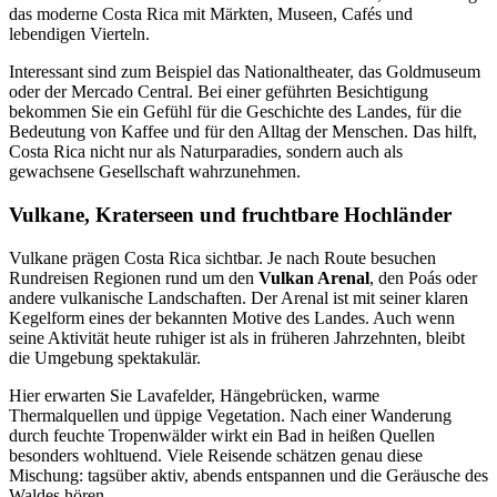
das moderne Costa Rica mit Märkten, Museen, Cafés und
lebendigen Vierteln.
Interessant sind zum Beispiel das Nationaltheater, das Goldmuseum
oder der Mercado Central. Bei einer geführten Besichtigung
bekommen Sie ein Gefühl für die Geschichte des Landes, für die
Bedeutung von Kaffee und für den Alltag der Menschen. Das hilft,
Costa Rica nicht nur als Naturparadies, sondern auch als
gewachsene Gesellschaft wahrzunehmen.
Vulkane, Kraterseen und fruchtbare Hochländer
Vulkane prägen Costa Rica sichtbar. Je nach Route besuchen
Rundreisen Regionen rund um den
Vulkan Arenal
, den Poás oder
andere vulkanische Landschaften. Der Arenal ist mit seiner klaren
Kegelform eines der bekannten Motive des Landes. Auch wenn
seine Aktivität heute ruhiger ist als in früheren Jahrzehnten, bleibt
die Umgebung spektakulär.
Hier erwarten Sie Lavafelder, Hängebrücken, warme
Thermalquellen und üppige Vegetation. Nach einer Wanderung
durch feuchte Tropenwälder wirkt ein Bad in heißen Quellen
besonders wohltuend. Viele Reisende schätzen genau diese
Mischung: tagsüber aktiv, abends entspannen und die Geräusche des
Waldes hören.