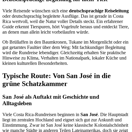
Viele Reisende wünschen sich eine
deutschsprachige Reiseleitung
oder deutschsprachig begleitete Ausflüge. Das ist gerade in Costa
Rica wertvoll, weil die Natur voller Details steckt. Ein erfahrener
Guide erkennt Tierspuren, hört Vogelrufe heraus und entdeckt Tiere,
an denen man allein leicht vorbeilaufen würde.
Ob Brüllaffen in den Baumkronen, Tukane im Morgenlicht oder ein
gut getarntes Faultier über dem Weg: Mit fachkundiger Begleitung
wird die Rundreise lebendiger. Gleichzeitig erhalten Sie praktische
Hinweise zu Klima, Verhalten im Nationalpark, lokaler Küche und
kleinen kulturellen Besonderheiten.
Typische Route: Von San José in die
grüne Schatzkammer
San José als Auftakt mit Geschichte und
Alltagsleben
Viele Costa Rica-Rundreisen beginnen in
San José
. Die Hauptstadt
liegt im zentralen Hochland und eignet sich gut zur Ankunft und
Einstimmung. Zwar ist San José keine klassische Kolonialschönheit
wie manche Städte in anderen Teilen Lateinamerikas, doch sie zeigt