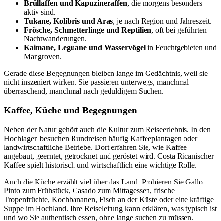
Brüllaffen und Kapuzineraffen
, die morgens besonders
aktiv sind.
Tukane, Kolibris und Aras
, je nach Region und Jahreszeit.
Frösche, Schmetterlinge und Reptilien
, oft bei geführten
Nachtwanderungen.
Kaimane, Leguane und Wasservögel
in Feuchtgebieten und
Mangroven.
Gerade diese Begegnungen bleiben lange im Gedächtnis, weil sie
nicht inszeniert wirken. Sie passieren unterwegs, manchmal
überraschend, manchmal nach geduldigem Suchen.
Kaffee, Küche und Begegnungen
Neben der Natur gehört auch die Kultur zum Reiseerlebnis. In den
Hochlagen besuchen Rundreisen häufig Kaffeeplantagen oder
landwirtschaftliche Betriebe. Dort erfahren Sie, wie Kaffee
angebaut, geerntet, getrocknet und geröstet wird. Costa Ricanischer
Kaffee spielt historisch und wirtschaftlich eine wichtige Rolle.
Auch die Küche erzählt viel über das Land. Probieren Sie Gallo
Pinto zum Frühstück, Casado zum Mittagessen, frische
Tropenfrüchte, Kochbananen, Fisch an der Küste oder eine kräftige
Suppe im Hochland. Ihre Reiseleitung kann erklären, was typisch ist
und wo Sie authentisch essen, ohne lange suchen zu müssen.