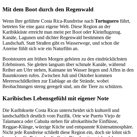
Mit dem Boot durch den Regenwald
Wenn Ihre geführte Costa Rica-Rundreise nach
Tortuguero
führt,
betreten Sie eine ganz eigene Welt. Diese Region an der
Karibikküste erreicht man meist per Boot oder Kleinflugzeug.
Kanäle, Lagunen und dichter Regenwald bestimmen die
Landschaft. Statt Straßen gibt es Wasserwege, und schon die
Anreise fühlt sich wie ein Naturfilm an.
Bootstouren am frühen Morgen gehören zu den eindrücklichsten
Erlebnissen. Sie gleiten langsam über schmale Kanäle, während
Reiher am Ufer stehen, Kaimane im Wasser liegen und Affen in den
Baumkronen rufen. Zwischen Juli und Oktober kommen
Meeresschildkröten zur Eiablage an die Strände, wobei
Beobachtungen streng geregelt sind, um die Tiere zu schützen.
Karibisches Lebensgefühl mit eigener Note
Die Karibikseite Costa Ricas unterscheidet sich kulturell und
landschaftlich deutlich vom Pazifik. Orte wie Puerto Viejo de
Talamanca oder Cahuita stehen für afrokaribische Einflüsse,
Reggae-Klänge, würzige Küche und entspannte Küstenatmosphäre.
Nicht jede Rundreise schließt diese Region ein, doch sie lohnt sich