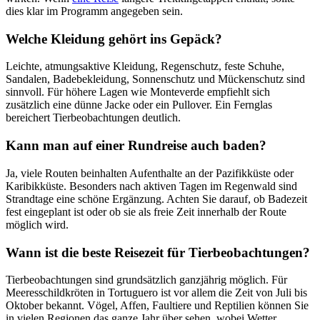
dies klar im Programm angegeben sein.
Welche Kleidung gehört ins Gepäck?
Leichte, atmungsaktive Kleidung, Regenschutz, feste Schuhe,
Sandalen, Badebekleidung, Sonnenschutz und Mückenschutz sind
sinnvoll. Für höhere Lagen wie Monteverde empfiehlt sich
zusätzlich eine dünne Jacke oder ein Pullover. Ein Fernglas
bereichert Tierbeobachtungen deutlich.
Kann man auf einer Rundreise auch baden?
Ja, viele Routen beinhalten Aufenthalte an der Pazifikküste oder
Karibikküste. Besonders nach aktiven Tagen im Regenwald sind
Strandtage eine schöne Ergänzung. Achten Sie darauf, ob Badezeit
fest eingeplant ist oder ob sie als freie Zeit innerhalb der Route
möglich wird.
Wann ist die beste Reisezeit für Tierbeobachtungen?
Tierbeobachtungen sind grundsätzlich ganzjährig möglich. Für
Meeresschildkröten in Tortuguero ist vor allem die Zeit von Juli bis
Oktober bekannt. Vögel, Affen, Faultiere und Reptilien können Sie
in vielen Regionen das ganze Jahr über sehen, wobei Wetter,