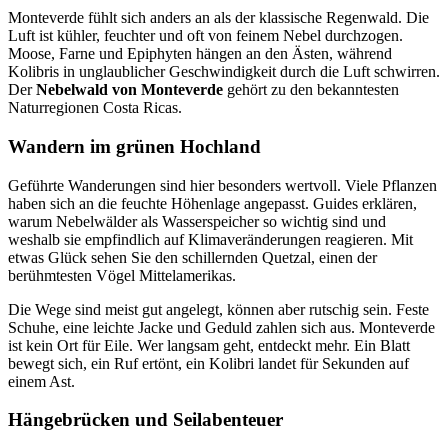
Monteverde fühlt sich anders an als der klassische Regenwald. Die
Luft ist kühler, feuchter und oft von feinem Nebel durchzogen.
Moose, Farne und Epiphyten hängen an den Ästen, während
Kolibris in unglaublicher Geschwindigkeit durch die Luft schwirren.
Der
Nebelwald von Monteverde
gehört zu den bekanntesten
Naturregionen Costa Ricas.
Wandern im grünen Hochland
Geführte Wanderungen sind hier besonders wertvoll. Viele Pflanzen
haben sich an die feuchte Höhenlage angepasst. Guides erklären,
warum Nebelwälder als Wasserspeicher so wichtig sind und
weshalb sie empfindlich auf Klimaveränderungen reagieren. Mit
etwas Glück sehen Sie den schillernden Quetzal, einen der
berühmtesten Vögel Mittelamerikas.
Die Wege sind meist gut angelegt, können aber rutschig sein. Feste
Schuhe, eine leichte Jacke und Geduld zahlen sich aus. Monteverde
ist kein Ort für Eile. Wer langsam geht, entdeckt mehr. Ein Blatt
bewegt sich, ein Ruf ertönt, ein Kolibri landet für Sekunden auf
einem Ast.
Hängebrücken und Seilabenteuer