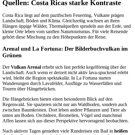
Quellen: Costa Ricas starke Kontraste
Costa Rica liegt auf dem pazifischen Feuerring. Vulkane prägen
Landschaft, Böden und Klima. Gleichzeitig wachsen an ihren
Hängen üppige Wälder, Thermalquellen sprudeln aus der Erde, und
kleine Orte leben vom sanften Naturtourismus. Für viele Reisende
gehört diese Mischung zu den Höhepunkten der Reise.
Arenal und La Fortuna: Der Bilderbuchvulkan im
Grünen
Der
Vulkan Arenal
erhebt sich fast perfekt kegelförmig über der
Landschaft. Auch wenn er derzeit nicht aktiv lava-spuckend erlebt
wird, bleibt die Region spektakulär. In La Fortuna starten
Wanderungen durch Lavafelder, Ausflüge zu Wasserfällen und
Touren über Hängebrücken.
Die Hängebrücken bieten einen besonderen Blick auf den
Regenwald. Sie spazieren nicht nur am Waldboden, sondern auch
zwischen Baumkronen. Dort leben andere Pflanzen und Tiere als
unten am Boden. Orchideen, Bromelien, Vögel und manchmal
Affen lassen sich aus dieser Perspektive hervorragend beobachten.
Nach aktiven Tagen genießen viele Rundreisen ein Bad in
heißen