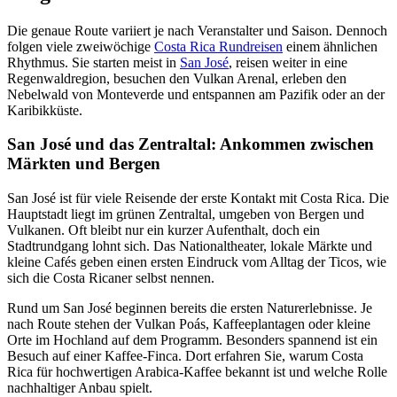
Die genaue Route variiert je nach Veranstalter und Saison. Dennoch
folgen viele zweiwöchige
Costa Rica Rundreisen
einem ähnlichen
Rhythmus. Sie starten meist in
San José
, reisen weiter in eine
Regenwaldregion, besuchen den Vulkan Arenal, erleben den
Nebelwald von Monteverde und entspannen am Pazifik oder an der
Karibikküste.
San José und das Zentraltal: Ankommen zwischen
Märkten und Bergen
San José ist für viele Reisende der erste Kontakt mit Costa Rica. Die
Hauptstadt liegt im grünen Zentraltal, umgeben von Bergen und
Vulkanen. Oft bleibt nur ein kurzer Aufenthalt, doch ein
Stadtrundgang lohnt sich. Das Nationaltheater, lokale Märkte und
kleine Cafés geben einen ersten Eindruck vom Alltag der Ticos, wie
sich die Costa Ricaner selbst nennen.
Rund um San José beginnen bereits die ersten Naturerlebnisse. Je
nach Route stehen der Vulkan Poás, Kaffeeplantagen oder kleine
Orte im Hochland auf dem Programm. Besonders spannend ist ein
Besuch auf einer Kaffee-Finca. Dort erfahren Sie, warum Costa
Rica für hochwertigen Arabica-Kaffee bekannt ist und welche Rolle
nachhaltiger Anbau spielt.