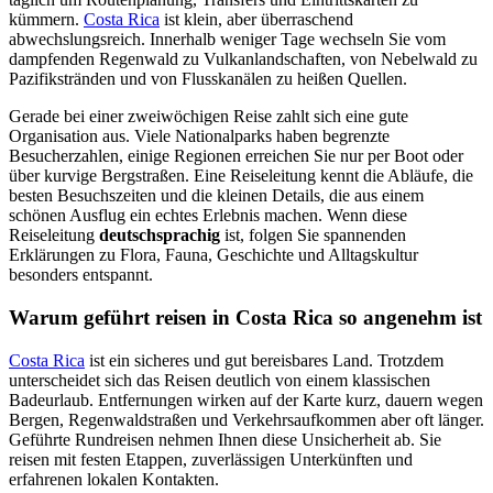
kümmern.
Costa Rica
ist klein, aber überraschend
abwechslungsreich. Innerhalb weniger Tage wechseln Sie vom
dampfenden Regenwald zu Vulkanlandschaften, von Nebelwald zu
Pazifikstränden und von Flusskanälen zu heißen Quellen.
Gerade bei einer zweiwöchigen Reise zahlt sich eine gute
Organisation aus. Viele Nationalparks haben begrenzte
Besucherzahlen, einige Regionen erreichen Sie nur per Boot oder
über kurvige Bergstraßen. Eine Reiseleitung kennt die Abläufe, die
besten Besuchszeiten und die kleinen Details, die aus einem
schönen Ausflug ein echtes Erlebnis machen. Wenn diese
Reiseleitung
deutschsprachig
ist, folgen Sie spannenden
Erklärungen zu Flora, Fauna, Geschichte und Alltagskultur
besonders entspannt.
Warum geführt reisen in Costa Rica so angenehm ist
Costa Rica
ist ein sicheres und gut bereisbares Land. Trotzdem
unterscheidet sich das Reisen deutlich von einem klassischen
Badeurlaub. Entfernungen wirken auf der Karte kurz, dauern wegen
Bergen, Regenwaldstraßen und Verkehrsaufkommen aber oft länger.
Geführte Rundreisen nehmen Ihnen diese Unsicherheit ab. Sie
reisen mit festen Etappen, zuverlässigen Unterkünften und
erfahrenen lokalen Kontakten.