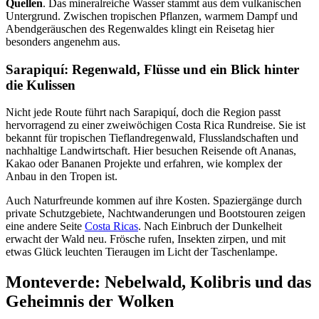
Quellen
. Das mineralreiche Wasser stammt aus dem vulkanischen
Untergrund. Zwischen tropischen Pflanzen, warmem Dampf und
Abendgeräuschen des Regenwaldes klingt ein Reisetag hier
besonders angenehm aus.
Sarapiquí: Regenwald, Flüsse und ein Blick hinter
die Kulissen
Nicht jede Route führt nach Sarapiquí, doch die Region passt
hervorragend zu einer zweiwöchigen Costa Rica Rundreise. Sie ist
bekannt für tropischen Tieflandregenwald, Flusslandschaften und
nachhaltige Landwirtschaft. Hier besuchen Reisende oft Ananas,
Kakao oder Bananen Projekte und erfahren, wie komplex der
Anbau in den Tropen ist.
Auch Naturfreunde kommen auf ihre Kosten. Spaziergänge durch
private Schutzgebiete, Nachtwanderungen und Bootstouren zeigen
eine andere Seite
Costa Ricas
. Nach Einbruch der Dunkelheit
erwacht der Wald neu. Frösche rufen, Insekten zirpen, und mit
etwas Glück leuchten Tieraugen im Licht der Taschenlampe.
Monteverde: Nebelwald, Kolibris und das
Geheimnis der Wolken