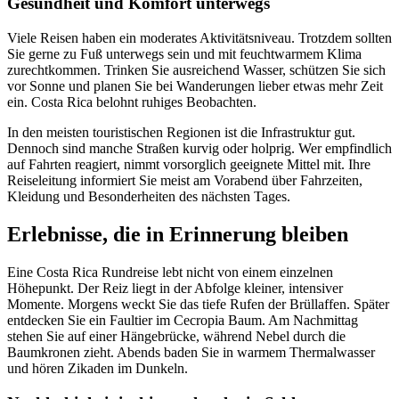
Gesundheit und Komfort unterwegs
Viele Reisen haben ein moderates Aktivitätsniveau. Trotzdem sollten
Sie gerne zu Fuß unterwegs sein und mit feuchtwarmem Klima
zurechtkommen. Trinken Sie ausreichend Wasser, schützen Sie sich
vor Sonne und planen Sie bei Wanderungen lieber etwas mehr Zeit
ein. Costa Rica belohnt ruhiges Beobachten.
In den meisten touristischen Regionen ist die Infrastruktur gut.
Dennoch sind manche Straßen kurvig oder holprig. Wer empfindlich
auf Fahrten reagiert, nimmt vorsorglich geeignete Mittel mit. Ihre
Reiseleitung informiert Sie meist am Vorabend über Fahrzeiten,
Kleidung und Besonderheiten des nächsten Tages.
Erlebnisse, die in Erinnerung bleiben
Eine Costa Rica Rundreise lebt nicht von einem einzelnen
Höhepunkt. Der Reiz liegt in der Abfolge kleiner, intensiver
Momente. Morgens weckt Sie das tiefe Rufen der Brüllaffen. Später
entdecken Sie ein Faultier im Cecropia Baum. Am Nachmittag
stehen Sie auf einer Hängebrücke, während Nebel durch die
Baumkronen zieht. Abends baden Sie in warmem Thermalwasser
und hören Zikaden im Dunkeln.