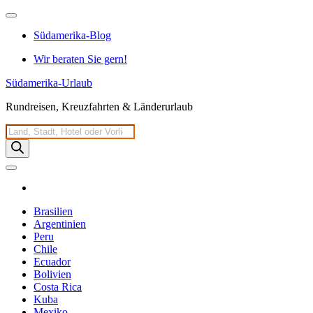
Zum
Inhalt
Südamerika-Blog
springen
Wir beraten Sie gern!
Südamerika-Urlaub
Rundreisen, Kreuzfahrten & Länderurlaub
Products
search
Brasilien
Argentinien
Peru
Chile
Ecuador
Bolivien
Costa Rica
Kuba
Mexiko