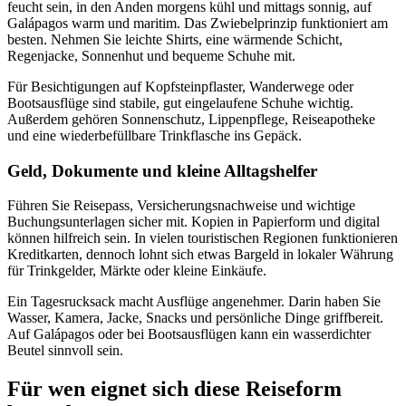
feucht sein, in den Anden morgens kühl und mittags sonnig, auf
Galápagos warm und maritim. Das Zwiebelprinzip funktioniert am
besten. Nehmen Sie leichte Shirts, eine wärmende Schicht,
Regenjacke, Sonnenhut und bequeme Schuhe mit.
Für Besichtigungen auf Kopfsteinpflaster, Wanderwege oder
Bootsausflüge sind stabile, gut eingelaufene Schuhe wichtig.
Außerdem gehören Sonnenschutz, Lippenpflege, Reiseapotheke
und eine wiederbefüllbare Trinkflasche ins Gepäck.
Geld, Dokumente und kleine Alltagshelfer
Führen Sie Reisepass, Versicherungsnachweise und wichtige
Buchungsunterlagen sicher mit. Kopien in Papierform und digital
können hilfreich sein. In vielen touristischen Regionen funktionieren
Kreditkarten, dennoch lohnt sich etwas Bargeld in lokaler Währung
für Trinkgelder, Märkte oder kleine Einkäufe.
Ein Tagesrucksack macht Ausflüge angenehmer. Darin haben Sie
Wasser, Kamera, Jacke, Snacks und persönliche Dinge griffbereit.
Auf Galápagos oder bei Bootsausflügen kann ein wasserdichter
Beutel sinnvoll sein.
Für wen eignet sich diese Reiseform