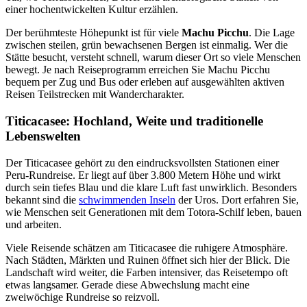
einer hochentwickelten Kultur erzählen.
Der berühmteste Höhepunkt ist für viele
Machu Picchu
. Die Lage
zwischen steilen, grün bewachsenen Bergen ist einmalig. Wer die
Stätte besucht, versteht schnell, warum dieser Ort so viele Menschen
bewegt. Je nach Reiseprogramm erreichen Sie Machu Picchu
bequem per Zug und Bus oder erleben auf ausgewählten aktiven
Reisen Teilstrecken mit Wandercharakter.
Titicacasee: Hochland, Weite und traditionelle
Lebenswelten
Der Titicacasee gehört zu den eindrucksvollsten Stationen einer
Peru-Rundreise. Er liegt auf über 3.800 Metern Höhe und wirkt
durch sein tiefes Blau und die klare Luft fast unwirklich. Besonders
bekannt sind die
schwimmenden Inseln
der Uros. Dort erfahren Sie,
wie Menschen seit Generationen mit dem Totora-Schilf leben, bauen
und arbeiten.
Viele Reisende schätzen am Titicacasee die ruhigere Atmosphäre.
Nach Städten, Märkten und Ruinen öffnet sich hier der Blick. Die
Landschaft wird weiter, die Farben intensiver, das Reisetempo oft
etwas langsamer. Gerade diese Abwechslung macht eine
zweiwöchige Rundreise so reizvoll.