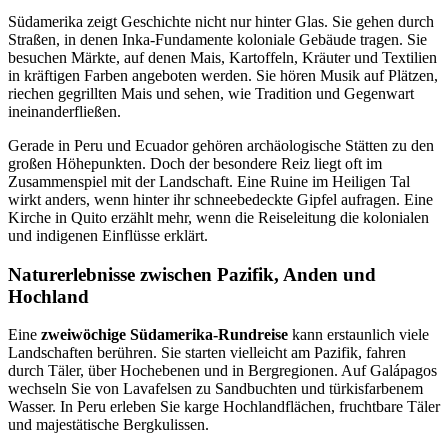
Südamerika zeigt Geschichte nicht nur hinter Glas. Sie gehen durch
Straßen, in denen Inka-Fundamente koloniale Gebäude tragen. Sie
besuchen Märkte, auf denen Mais, Kartoffeln, Kräuter und Textilien
in kräftigen Farben angeboten werden. Sie hören Musik auf Plätzen,
riechen gegrillten Mais und sehen, wie Tradition und Gegenwart
ineinanderfließen.
Gerade in Peru und Ecuador gehören archäologische Stätten zu den
großen Höhepunkten. Doch der besondere Reiz liegt oft im
Zusammenspiel mit der Landschaft. Eine Ruine im Heiligen Tal
wirkt anders, wenn hinter ihr schneebedeckte Gipfel aufragen. Eine
Kirche in Quito erzählt mehr, wenn die Reiseleitung die kolonialen
und indigenen Einflüsse erklärt.
Naturerlebnisse zwischen Pazifik, Anden und
Hochland
Eine
zweiwöchige Südamerika-Rundreise
kann erstaunlich viele
Landschaften berühren. Sie starten vielleicht am Pazifik, fahren
durch Täler, über Hochebenen und in Bergregionen. Auf Galápagos
wechseln Sie von Lavafelsen zu Sandbuchten und türkisfarbenem
Wasser. In Peru erleben Sie karge Hochlandflächen, fruchtbare Täler
und majestätische Bergkulissen.