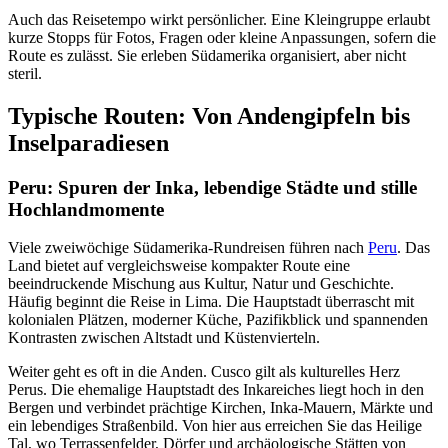
Auch das Reisetempo wirkt persönlicher. Eine Kleingruppe erlaubt
kurze Stopps für Fotos, Fragen oder kleine Anpassungen, sofern die
Route es zulässt. Sie erleben Südamerika organisiert, aber nicht
steril.
Typische Routen: Von Andengipfeln bis
Inselparadiesen
Peru: Spuren der Inka, lebendige Städte und stille
Hochlandmomente
Viele zweiwöchige Südamerika-Rundreisen führen nach
Peru
. Das
Land bietet auf vergleichsweise kompakter Route eine
beeindruckende Mischung aus Kultur, Natur und Geschichte.
Häufig beginnt die Reise in Lima. Die Hauptstadt überrascht mit
kolonialen Plätzen, moderner Küche, Pazifikblick und spannenden
Kontrasten zwischen Altstadt und Küstenvierteln.
Weiter geht es oft in die Anden. Cusco gilt als kulturelles Herz
Perus. Die ehemalige Hauptstadt des Inkareiches liegt hoch in den
Bergen und verbindet prächtige Kirchen, Inka-Mauern, Märkte und
ein lebendiges Straßenbild. Von hier aus erreichen Sie das Heilige
Tal, wo Terrassenfelder, Dörfer und archäologische Stätten von