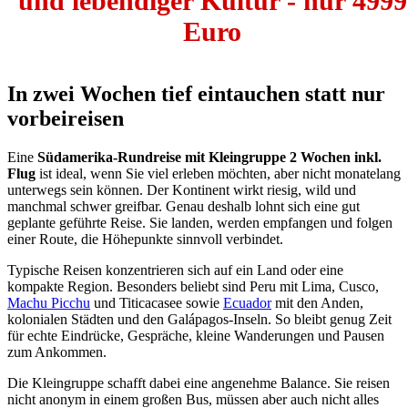
und lebendiger Kultur - nur 4999
Euro
In zwei Wochen tief eintauchen statt nur
vorbeireisen
Eine
Südamerika-Rundreise mit Kleingruppe 2 Wochen inkl.
Flug
ist ideal, wenn Sie viel erleben möchten, aber nicht monatelang
unterwegs sein können. Der Kontinent wirkt riesig, wild und
manchmal schwer greifbar. Genau deshalb lohnt sich eine gut
geplante geführte Reise. Sie landen, werden empfangen und folgen
einer Route, die Höhepunkte sinnvoll verbindet.
Typische Reisen konzentrieren sich auf ein Land oder eine
kompakte Region. Besonders beliebt sind Peru mit Lima, Cusco,
Machu Picchu
und Titicacasee sowie
Ecuador
mit den Anden,
kolonialen Städten und den Galápagos-Inseln. So bleibt genug Zeit
für echte Eindrücke, Gespräche, kleine Wanderungen und Pausen
zum Ankommen.
Die Kleingruppe schafft dabei eine angenehme Balance. Sie reisen
nicht anonym in einem großen Bus, müssen aber auch nicht alles