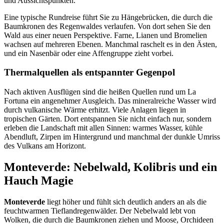
und Aussichtspunkten.
Eine typische Rundreise führt Sie zu Hängebrücken, die durch die
Baumkronen des Regenwaldes verlaufen. Von dort sehen Sie den
Wald aus einer neuen Perspektive. Farne, Lianen und Bromelien
wachsen auf mehreren Ebenen. Manchmal raschelt es in den Ästen,
und ein Nasenbär oder eine Affengruppe zieht vorbei.
Thermalquellen als entspannter Gegenpol
Nach aktiven Ausflügen sind die heißen Quellen rund um La
Fortuna ein angenehmer Ausgleich. Das mineralreiche Wasser wird
durch vulkanische Wärme erhitzt. Viele Anlagen liegen in
tropischen Gärten. Dort entspannen Sie nicht einfach nur, sondern
erleben die Landschaft mit allen Sinnen: warmes Wasser, kühle
Abendluft, Zirpen im Hintergrund und manchmal der dunkle Umriss
des Vulkans am Horizont.
Monteverde: Nebelwald, Kolibris und ein
Hauch Magie
Monteverde
liegt höher und fühlt sich deutlich anders an als die
feuchtwarmen Tieflandregenwälder. Der Nebelwald lebt von
Wolken, die durch die Baumkronen ziehen und Moose, Orchideen