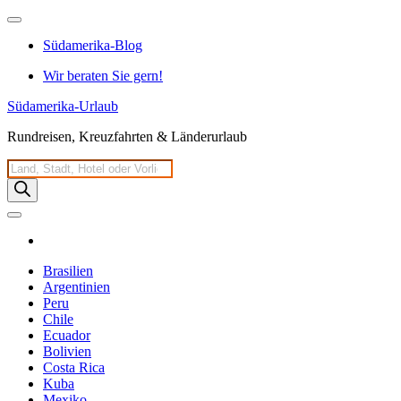
Zum
Inhalt
Südamerika-Blog
springen
Wir beraten Sie gern!
Südamerika-Urlaub
Rundreisen, Kreuzfahrten & Länderurlaub
Products
search
Brasilien
Argentinien
Peru
Chile
Ecuador
Bolivien
Costa Rica
Kuba
Mexiko