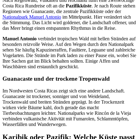
Nach Regenwald, Vulkanen und Hochland führt eine zweiwöchige
Costa Rica Rundreise oft an die
Pazifikküste
. Je nach Route stehen
Regionen wie Guanacaste, die zentrale Pazifikküste oder der
Nationalpark Manuel Antonio
im Mittelpunkt. Hier verändert sich
die Stimmung. Das Licht wird goldener, die Landschaft offener, und
das Meer bringt einen entspannten Rhythmus in die Reise.
Manuel Antonio
verbindet tropischen Wald mit hellen Stränden auf
besonders reizvolle Weise. Auf den Wegen durch den Nationalpark
sehen Sie häufig Kapuzineraffen, Faultiere, Leguane und zahlreiche
Vogelarten. Die Strände im Park laden zu einer Pause ein, wobei Sie
Ihre Sachen gut im Blick behalten sollten. Einige Affen und
Waschbären sind erstaunlich geschickt.
Guanacaste und der trockene Tropenwald
Im Nordwesten Costa Ricas zeigt sich eine andere Landschaft.
Guanacaste ist trockener, sonniger und von Weideland,
Trockenwald und breiten Stränden geprägt. In der Trockenzeit
wirken viele Bäume kahl, doch gerade das macht
Tierbeobachtungen leichter. Nationalparks wie Rincón de la Vieja
verbinden vulkanische Aktivität mit Fumarolen, Schlammtöpfen,
Wasserfällen und Wanderwegen.
Karibik oder Pazifik: Welche Küste passt