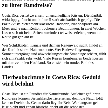
zu Ihrer Rundreise?
Costa Rica besitzt zwei sehr unterschiedliche Küsten. Die Karibik
wirkt üppig, feucht und kulturell stark afrokaribisch geprägt. Die
Pazifikküste bietet mehr klassische Badeorte, Nationalparks am
Meer und je nach Region trockenere Bedingungen. In zwei Wochen
lassen sich oft beide Seiten zumindest teilweise erleben, wenn die
Route gut geplant ist.
Wer Schildkröten, Kanäle und dichten Regenwald sucht, findet an
der Karibik starke Naturmomente. Wer Badeverlängerung,
Sonnenuntergänge und abwechslungsreiche Strandtage schätzt, fühlt
sich am Pazifik sehr wohl. Viele Reisen kombinieren beide Küsten
mit dem zentralen Hochland. So entsteht ein rundes Bild des
Landes.
Tierbeobachtung in Costa Rica: Geduld
wird belohnt
Costa Rica ist ein Paradies für Naturfreunde. Auf einer geführten
Rundreise können Sie zahlreiche Tiere sehen, doch die Natur folgt
keinem Drehbuch. Genau darin liegt ihr Reiz. Wer langsam geht,
leise bleibt und genau hinsieht, erlebt oft die schönsten