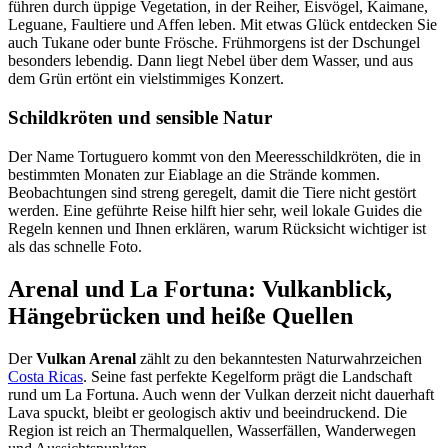
führen durch üppige Vegetation, in der Reiher, Eisvögel, Kaimane,
Leguane, Faultiere und Affen leben. Mit etwas Glück entdecken Sie
auch Tukane oder bunte Frösche. Frühmorgens ist der Dschungel
besonders lebendig. Dann liegt Nebel über dem Wasser, und aus
dem Grün ertönt ein vielstimmiges Konzert.
Schildkröten und sensible Natur
Der Name Tortuguero kommt von den Meeresschildkröten, die in
bestimmten Monaten zur Eiablage an die Strände kommen.
Beobachtungen sind streng geregelt, damit die Tiere nicht gestört
werden. Eine geführte Reise hilft hier sehr, weil lokale Guides die
Regeln kennen und Ihnen erklären, warum Rücksicht wichtiger ist
als das schnelle Foto.
Arenal und La Fortuna: Vulkanblick,
Hängebrücken und heiße Quellen
Der
Vulkan Arenal
zählt zu den bekanntesten Naturwahrzeichen
Costa Ricas
. Seine fast perfekte Kegelform prägt die Landschaft
rund um La Fortuna. Auch wenn der Vulkan derzeit nicht dauerhaft
Lava spuckt, bleibt er geologisch aktiv und beeindruckend. Die
Region ist reich an Thermalquellen, Wasserfällen, Wanderwegen