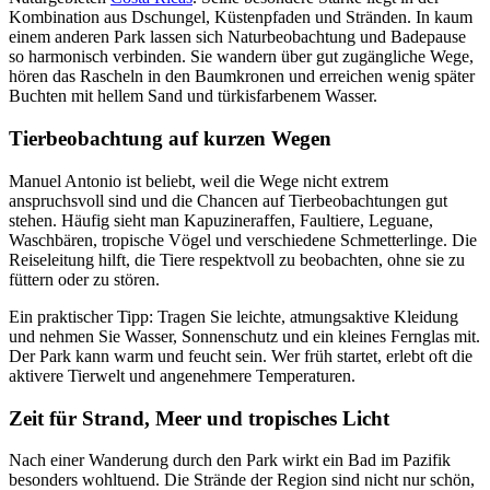
Kombination aus Dschungel, Küstenpfaden und Stränden. In kaum
einem anderen Park lassen sich Naturbeobachtung und Badepause
so harmonisch verbinden. Sie wandern über gut zugängliche Wege,
hören das Rascheln in den Baumkronen und erreichen wenig später
Buchten mit hellem Sand und türkisfarbenem Wasser.
Tierbeobachtung auf kurzen Wegen
Manuel Antonio ist beliebt, weil die Wege nicht extrem
anspruchsvoll sind und die Chancen auf Tierbeobachtungen gut
stehen. Häufig sieht man Kapuzineraffen, Faultiere, Leguane,
Waschbären, tropische Vögel und verschiedene Schmetterlinge. Die
Reiseleitung hilft, die Tiere respektvoll zu beobachten, ohne sie zu
füttern oder zu stören.
Ein praktischer Tipp: Tragen Sie leichte, atmungsaktive Kleidung
und nehmen Sie Wasser, Sonnenschutz und ein kleines Fernglas mit.
Der Park kann warm und feucht sein. Wer früh startet, erlebt oft die
aktivere Tierwelt und angenehmere Temperaturen.
Zeit für Strand, Meer und tropisches Licht
Nach einer Wanderung durch den Park wirkt ein Bad im Pazifik
besonders wohltuend. Die Strände der Region sind nicht nur schön,