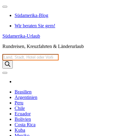
Zum
Inhalt
Südamerika-Blog
springen
Wir beraten Sie gern!
Südamerika-Urlaub
Rundreisen, Kreuzfahrten & Länderurlaub
Products
search
Brasilien
Argentinien
Peru
Chile
Ecuador
Bolivien
Costa Rica
Kuba
Mexiko