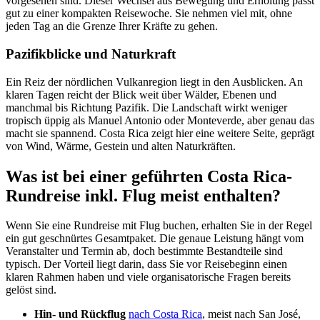
vorgesehen sind. Dieser Wechsel aus Bewegung und Erholung passt
gut zu einer kompakten Reisewoche. Sie nehmen viel mit, ohne
jeden Tag an die Grenze Ihrer Kräfte zu gehen.
Pazifikblicke und Naturkraft
Ein Reiz der nördlichen Vulkanregion liegt in den Ausblicken. An
klaren Tagen reicht der Blick weit über Wälder, Ebenen und
manchmal bis Richtung Pazifik. Die Landschaft wirkt weniger
tropisch üppig als Manuel Antonio oder Monteverde, aber genau das
macht sie spannend. Costa Rica zeigt hier eine weitere Seite, geprägt
von Wind, Wärme, Gestein und alten Naturkräften.
Was ist bei einer geführten Costa Rica-
Rundreise inkl. Flug meist enthalten?
Wenn Sie eine Rundreise mit Flug buchen, erhalten Sie in der Regel
ein gut geschnürtes Gesamtpaket. Die genaue Leistung hängt vom
Veranstalter und Termin ab, doch bestimmte Bestandteile sind
typisch. Der Vorteil liegt darin, dass Sie vor Reisebeginn einen
klaren Rahmen haben und viele organisatorische Fragen bereits
gelöst sind.
Hin- und Rückflug
nach Costa Rica
, meist nach San José,