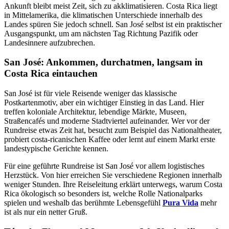
Ankunft bleibt meist Zeit, sich zu akklimatisieren. Costa Rica liegt
in Mittelamerika, die klimatischen Unterschiede innerhalb des
Landes spüren Sie jedoch schnell. San José selbst ist ein praktischer
Ausgangspunkt, um am nächsten Tag Richtung Pazifik oder
Landesinnere aufzubrechen.
San José: Ankommen, durchatmen, langsam in
Costa Rica eintauchen
San José ist für viele Reisende weniger das klassische
Postkartenmotiv, aber ein wichtiger Einstieg in das Land. Hier
treffen koloniale Architektur, lebendige Märkte, Museen,
Straßencafés und moderne Stadtviertel aufeinander. Wer vor der
Rundreise etwas Zeit hat, besucht zum Beispiel das Nationaltheater,
probiert costa-ricanischen Kaffee oder lernt auf einem Markt erste
landestypische Gerichte kennen.
Für eine geführte Rundreise ist San José vor allem logistisches
Herzstück. Von hier erreichen Sie verschiedene Regionen innerhalb
weniger Stunden. Ihre Reiseleitung erklärt unterwegs, warum Costa
Rica ökologisch so besonders ist, welche Rolle Nationalparks
spielen und weshalb das berühmte Lebensgefühl
Pura Vida
mehr
ist als nur ein netter Gruß.