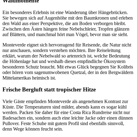
Waldmomente
Ein besonderes Erlebnis ist eine Wanderung über Hängebrücken.
Sie bewegen sich auf Augenhöhe mit den Baumkronen und erleben
den Wald aus einer Perspektive, die am Boden verborgen bleibt.
Zwischen den Ästen hängen feine Nebelschleier, Tropfen glänzen
auf Blättern, und manchmal hört man Vögel, bevor man sie sieht.
Monteverde eignet sich hervorragend für Reisende, die Natur nicht
nur anschauen, sondern verstehen möchten. Ihre Reiseleitung
erklärt, warum der Nebelwald so artenreich ist, welche Bedeutung
die Höhenlage hat und weshalb dieses empfindliche Ökosystem
besonderen Schutz braucht. Mit etwas Glück begegnen Sie Kolibris
oder hören vom sagenumwobenen Quetzal, der in den Bergwäldern
Mittelamerikas heimisch ist.
Frische Bergluft statt tropischer Hitze
Viele Gäste empfinden Monteverde als angenehmen Kontrast zur
Küste. Die Temperaturen sind milder, abends kann es sogar kühl
werden. Packen Sie daher für eine Costa Rica Rundreise nicht nur
Badesachen ein, sondern auch eine leichte Jacke oder einen dünnen
Pullover. Feste Schuhe mit gutem Profil sind ebenfalls sinnvoll,
denn Wege können feucht sein.