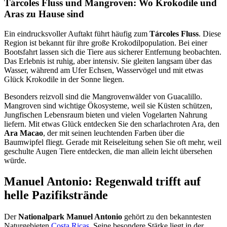
Tárcoles Fluss und Mangroven: Wo Krokodile und
Aras zu Hause sind
Ein eindrucksvoller Auftakt führt häufig zum
Tárcoles Fluss
. Diese
Region ist bekannt für ihre große Krokodilpopulation. Bei einer
Bootsfahrt lassen sich die Tiere aus sicherer Entfernung beobachten.
Das Erlebnis ist ruhig, aber intensiv. Sie gleiten langsam über das
Wasser, während am Ufer Echsen, Wasservögel und mit etwas
Glück Krokodile in der Sonne liegen.
Besonders reizvoll sind die Mangrovenwälder von Guacalillo.
Mangroven sind wichtige Ökosysteme, weil sie Küsten schützen,
Jungfischen Lebensraum bieten und vielen Vogelarten Nahrung
liefern. Mit etwas Glück entdecken Sie den scharlachroten Ara, den
Ara Macao
, der mit seinen leuchtenden Farben über die
Baumwipfel fliegt. Gerade mit Reiseleitung sehen Sie oft mehr, weil
geschulte Augen Tiere entdecken, die man allein leicht übersehen
würde.
Manuel Antonio: Regenwald trifft auf
helle Pazifikstrände
Der
Nationalpark Manuel Antonio
gehört zu den bekanntesten
Naturgebieten
Costa Ricas
. Seine besondere Stärke liegt in der