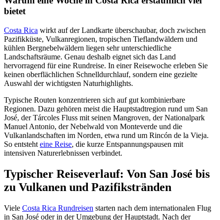
Warum eine Woche in Costa Rica erstaunlich viel
bietet
Costa Rica
wirkt auf der Landkarte überschaubar, doch zwischen
Pazifikküste, Vulkanregionen, tropischen Tieflandwäldern und
kühlen Bergnebelwäldern liegen sehr unterschiedliche
Landschaftsräume. Genau deshalb eignet sich das Land
hervorragend für eine Rundreise. In einer Reisewoche erleben Sie
keinen oberflächlichen Schnelldurchlauf, sondern eine gezielte
Auswahl der wichtigsten Naturhighlights.
Typische Routen konzentrieren sich auf gut kombinierbare
Regionen. Dazu gehören meist die Hauptstadtregion rund um San
José, der Tárcoles Fluss mit seinen Mangroven, der Nationalpark
Manuel Antonio, der Nebelwald von Monteverde und die
Vulkanlandschaften im Norden, etwa rund um Rincón de la Vieja.
So entsteht
eine Reise
, die kurze Entspannungspausen mit
intensiven Naturerlebnissen verbindet.
Typischer Reiseverlauf: Von San José bis
zu Vulkanen und Pazifikstränden
Viele
Costa Rica Rundreisen
starten nach dem internationalen Flug
in San José oder in der Umgebung der Hauptstadt. Nach der