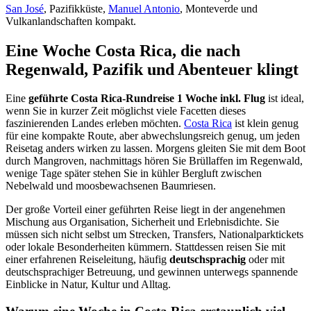
San José
, Pazifikküste,
Manuel Antonio
, Monteverde und
Vulkanlandschaften kompakt.
Eine Woche Costa Rica, die nach
Regenwald, Pazifik und Abenteuer klingt
Eine
geführte Costa Rica-Rundreise 1 Woche inkl. Flug
ist ideal,
wenn Sie in kurzer Zeit möglichst viele Facetten dieses
faszinierenden Landes erleben möchten.
Costa Rica
ist klein genug
für eine kompakte Route, aber abwechslungsreich genug, um jeden
Reisetag anders wirken zu lassen. Morgens gleiten Sie mit dem Boot
durch Mangroven, nachmittags hören Sie Brüllaffen im Regenwald,
wenige Tage später stehen Sie in kühler Bergluft zwischen
Nebelwald und moosbewachsenen Baumriesen.
Der große Vorteil einer geführten Reise liegt in der angenehmen
Mischung aus Organisation, Sicherheit und Erlebnisdichte. Sie
müssen sich nicht selbst um Strecken, Transfers, Nationalparktickets
oder lokale Besonderheiten kümmern. Stattdessen reisen Sie mit
einer erfahrenen Reiseleitung, häufig
deutschsprachig
oder mit
deutschsprachiger Betreuung, und gewinnen unterwegs spannende
Einblicke in Natur, Kultur und Alltag.