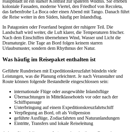
Hauptstadt ist ein starker Kontrast zur späteren Wildnis. Sie erleben
koloniale Fassaden, moderne Viertel, den Friedhof von Recoleta,
das farbenfrohe La Boca oder einen Abend mit Tango. Danach führt
die Reise weiter in den Süden, häufig per Inlandsflug.
In Patagonien oder Feuerland beginnt der ruhigere Teil. Die
Landschaft wird weiter, die Luft klarer, die Temperaturen frischer.
Nach dem Einschiffen übernehmen Wind, Wasser und Licht die
Dramaturgie. Die Tage an Bord folgen keinem starren
Urlaubsmuster, sondern dem Rhythmus der Natur.
Was häufig im Reisepaket enthalten ist
Geführte Rundreisen mit Expeditionskreuzfahrt bündeln viele
Leistungen, was die Planung erleichtert. Je nach Veranstalter und
Route können folgende Bestandteile eingeschlossen sein:
internationale Flüge oder ausgewählte Inlandsflüge
Übernachtungen in Mittelklassehotels vor oder nach der
Schiffspassage
Unterbringung auf einem Expeditionskreuzfahrtschiff
Verpflegung an Bord, oft als Vollpension
geführte Ausflüge, Zodiacfahrten und Naturanlandungen
Eintritte, Transfers und lokale Reiseleitung