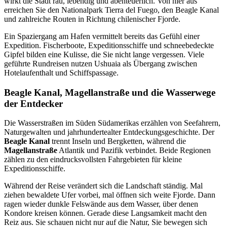
wirkt die Stadt rau, lebendig und abenteuerlich. Von hier aus
erreichen Sie den Nationalpark Tierra del Fuego, den Beagle Kanal
und zahlreiche Routen in Richtung chilenischer Fjorde.
Ein Spaziergang am Hafen vermittelt bereits das Gefühl einer
Expedition. Fischerboote, Expeditionsschiffe und schneebedeckte
Gipfel bilden eine Kulisse, die Sie nicht lange vergessen. Viele
geführte Rundreisen nutzen Ushuaia als Übergang zwischen
Hotelaufenthalt und Schiffspassage.
Beagle Kanal, Magellanstraße und die Wasserwege
der Entdecker
Die Wasserstraßen im Süden Südamerikas erzählen von Seefahrern,
Naturgewalten und jahrhundertealter Entdeckungsgeschichte. Der
Beagle Kanal
trennt Inseln und Bergketten, während die
Magellanstraße
Atlantik und Pazifik verbindet. Beide Regionen
zählen zu den eindrucksvollsten Fahrgebieten für kleine
Expeditionsschiffe.
Während der Reise verändert sich die Landschaft ständig. Mal
ziehen bewaldete Ufer vorbei, mal öffnen sich weite Fjorde. Dann
ragen wieder dunkle Felswände aus dem Wasser, über denen
Kondore kreisen können. Gerade diese Langsamkeit macht den
Reiz aus. Sie schauen nicht nur auf die Natur, Sie bewegen sich