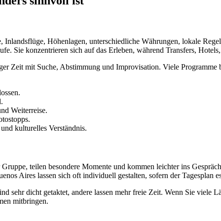
ers sinnvoll ist
te, Inlandsflüge, Höhenlagen, unterschiedliche Währungen, lokale Reg
ufe. Sie konzentrieren sich auf das Erleben, während Transfers, Hotels
iger Zeit mit Suche, Abstimmung und Improvisation. Viele Programme bei
lossen.
.
und Weiterreise.
otostopps.
 und kulturelles Verständnis.
ner Gruppe, teilen besondere Momente und kommen leichter ins Gespräch
s Aires lassen sich oft individuell gestalten, sofern der Tagesplan es
 sehr dicht getaktet, andere lassen mehr freie Zeit. Wenn Sie viele Lä
men mitbringen.