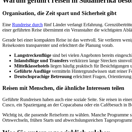
Warum geführt reisen in Südamerika besond
Organisation, die Zeit spart und Sicherheit gibt
Eine
Rundreise durch
fünf Länder verlangt Erfahrung. Grenzübertrit
einer geführten Reise übernimmt ein Veranstalter die wichtigsten Ablä
Gerade bei einer kompakten Reise ist das wertvoll. Sie verlieren wen
Reisekosten transparenter und erleichtert die Planung vorab.
Langstreckenflüge
sind bei vielen Angeboten bereits eingesch
Inlandsflüge und Transfers
verkürzen lange Strecken sinnvoll
Mittelklassehotels
liegen häufig praktisch für Besichtigungen 
Geführte Ausflüge
vermitteln Hintergrundwissen statt reiner F
Deutschsprachige Betreuung
erleichtert Fragen, Orientierung
Reisen mit Menschen, die ähnliche Interessen teilen
Geführte Rundreisen haben auch eine soziale Seite. Sie reisen in ei
Cusco, ein Spaziergang an der Copacabana oder ein Cafébesuch in Bueno
Wichtig ist, die passende Reiseform zu wählen. Manche Programme sind
Ortswechseln, frühen Starts und abwechslungsreichen Tagesprogram