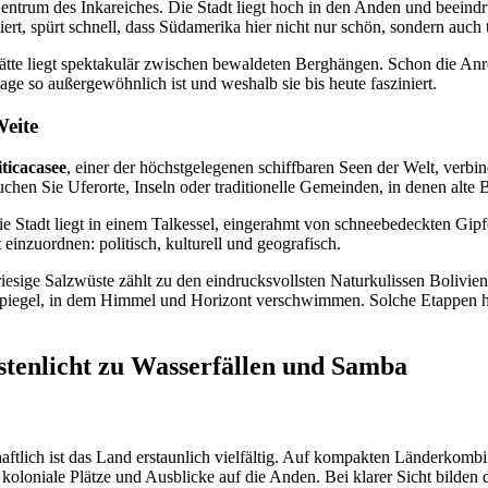
entrum des Inkareiches. Die Stadt liegt hoch in den Anden und beeind
t, spürt schnell, dass Südamerika hier nicht nur schön, sondern auch ti
ätte liegt spektakulär zwischen bewaldeten Berghängen. Schon die Anrei
ge so außergewöhnlich ist und weshalb sie bis heute fasziniert.
Weite
iticacasee
, einer der höchstgelegenen schiffbaren Seen der Welt, verbi
chen Sie Uferorte, Inseln oder traditionelle Gemeinden, in denen alte B
 Stadt liegt in einem Talkessel, eingerahmt von schneebedeckten Gip
 einzuordnen: politisch, kulturell und geografisch.
ge Salzwüste zählt zu den eindrucksvollsten Naturkulissen Boliviens. I
 Spiegel, in dem Himmel und Horizont verschwimmen. Solche Etappen hä
stenlicht zu Wasserfällen und Samba
aftlich ist das Land erstaunlich vielfältig. Auf kompakten Länderkomb
oloniale Plätze und Ausblicke auf die Anden. Bei klarer Sicht bilden di