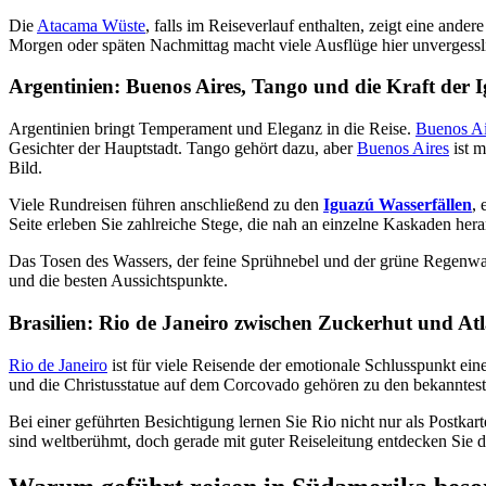
Die
Atacama Wüste
, falls im Reiseverlauf enthalten, zeigt eine and
Morgen oder späten Nachmittag macht viele Ausflüge hier unvergesslic
Argentinien: Buenos Aires, Tango und die Kraft der 
Argentinien bringt Temperament und Eleganz in die Reise.
Buenos Ai
Gesichter der Hauptstadt. Tango gehört dazu, aber
Buenos Aires
ist m
Bild.
Viele Rundreisen führen anschließend zu den
Iguazú Wasserfällen
,
Seite erleben Sie zahlreiche Stege, die nah an einzelne Kaskaden her
Das Tosen des Wassers, der feine Sprühnebel und der grüne Regenwal
und die besten Aussichtspunkte.
Brasilien: Rio de Janeiro zwischen Zuckerhut und Atl
Rio de Janeiro
ist für viele Reisende der emotionale Schlusspunkt ei
und die Christusstatue auf dem Corcovado gehören zu den bekanntes
Bei einer geführten Besichtigung lernen Sie Rio nicht nur als Postka
sind weltberühmt, doch gerade mit guter Reiseleitung entdecken Sie 