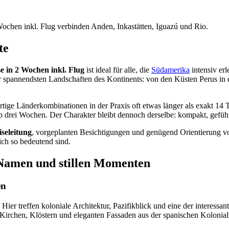
ochen inkl. Flug verbinden Anden, Inkastätten, Iguazú und Rio.
te
 in 2 Wochen inkl. Flug
ist ideal für alle, die
Südamerika
intensiv erl
 spannendsten Landschaften des Kontinents: von den Küsten Perus in 
tige Länderkombinationen in der Praxis oft etwas länger als exakt 14
drei Wochen. Der Charakter bleibt dennoch derselbe: kompakt, geführt
seleitung
, vorgeplanten Besichtigungen und genügend Orientierung vo
ich so bedeutend sind.
 Namen und stillen Momenten
en
Hier treffen koloniale Architektur, Pazifikblick und eine der interess
, Kirchen, Klöstern und eleganten Fassaden aus der spanischen Kolonialz