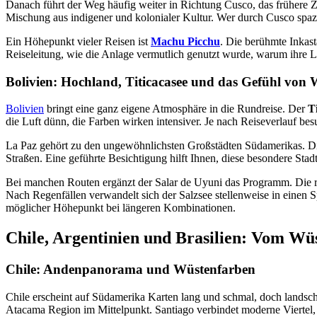
Danach führt der Weg häufig weiter in Richtung Cusco, das frühere Z
Mischung aus indigener und kolonialer Kultur. Wer durch Cusco spazier
Ein Höhepunkt vieler Reisen ist
Machu Picchu
. Die berühmte Inkast
Reiseleitung, wie die Anlage vermutlich genutzt wurde, warum ihre La
Bolivien: Hochland, Titicacasee und das Gefühl von 
Bolivien
bringt eine ganz eigene Atmosphäre in die Rundreise. Der
T
die Luft dünn, die Farben wirken intensiver. Je nach Reiseverlauf besu
La Paz gehört zu den ungewöhnlichsten Großstädten Südamerikas. Die
Straßen. Eine geführte Besichtigung hilft Ihnen, diese besondere Stadt
Bei manchen Routen ergänzt der Salar de Uyuni das Programm. Die riesi
Nach Regenfällen verwandelt sich der Salzsee stellenweise in einen
möglicher Höhepunkt bei längeren Kombinationen.
Chile, Argentinien und Brasilien: Vom Wü
Chile: Andenpanorama und Wüstenfarben
Chile erscheint auf Südamerika Karten lang und schmal, doch landsch
Atacama Region im Mittelpunkt. Santiago verbindet moderne Viertel, k