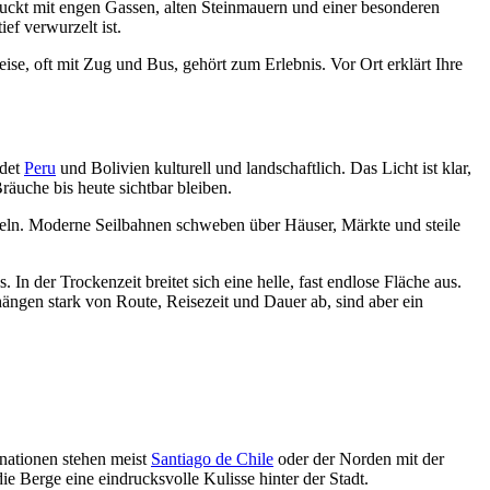
ruckt mit engen Gassen, alten Steinmauern und einer besonderen
ef verwurzelt ist.
se, oft mit Zug und Bus, gehört zum Erlebnis. Vor Ort erklärt Ihre
ndet
Peru
und Bolivien kulturell und landschaftlich. Das Licht ist klar,
räuche bis heute sichtbar bleiben.
feln. Moderne Seilbahnen schweben über Häuser, Märkte und steile
n der Trockenzeit breitet sich eine helle, fast endlose Fläche aus.
ngen stark von Route, Reisezeit und Dauer ab, sind aber ein
inationen stehen meist
Santiago de Chile
oder der Norden mit der
e Berge eine eindrucksvolle Kulisse hinter der Stadt.