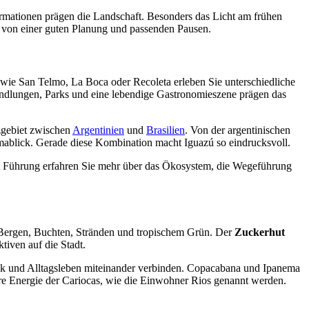
formationen prägen die Landschaft. Besonders das Licht am frühen
ie von einer guten Planung und passenden Pausen.
n wie San Telmo, La Boca oder Recoleta erleben Sie unterschiedliche
handlungen, Parks und eine lebendige Gastronomieszene prägen das
zgebiet zwischen
Argentinien
und
Brasilien
. Von der argentinischen
ramablick. Gerade diese Kombination macht Iguazú so eindrucksvoll.
it Führung erfahren Sie mehr über das Ökosystem, die Wegeführung
n Bergen, Buchten, Stränden und tropischem Grün. Der
Zuckerhut
ktiven auf die Stadt.
Musik und Alltagsleben miteinander verbinden. Copacabana und Ipanema
ere Energie der Cariocas, wie die Einwohner Rios genannt werden.