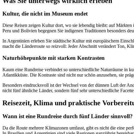
Was Sie unterwegs wirklich erleben
Kultur, die nicht im Museum endet
Diese Reisen zeigen Kultur dort, wo sie lebendig bleibt: auf Märkten 
Peru und Bolivien begegnen Sie indigenen Traditionen besonders deut
In Argentinien erleben Sie städtische Kultur mit europäischem Einsc
macht die Länderroute so reizvoll: Jeder Abschnitt verändert Ton, K
Naturhöhepunkte mit starken Kontrasten
Kaum eine Rundreise verbindet so unterschiedliche Naturräume in k
Atlantikküste. Die Kontraste sind nicht nur schön anzusehen, sie pr
Besonders eindrucksvoll ist der Wechsel von der dünnen Luft der An
nicht fünf ähnliche Länder, sondern fünf sehr unterschiedliche Facett
Reisezeit, Klima und praktische Vorbereit
Wann ist eine Rundreise durch fünf Länder sinnvoll?
Da die Route mehrere Klimazonen umfasst, gibt es nicht die eine perf
In Brasilien und Argentinien sind viele Regionen ganzjährig bereisba