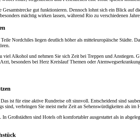
e Gesamtstrecke gut funktionieren. Dennoch lohnt sich ein Blick auf d
 besonders mächtig wirken lassen, während Rio zu verschiedenen Jahre
zen
eile Nordchiles liegen deutlich höher als mitteleuropäische Städte. Das 
ören.
u viel Alkohol und nehmen Sie sich Zeit bei Treppen und Anstiegen. G
m Arzt, besonders bei Herz Kreislauf Themen oder Atemwegserkrankun
utzen
. Das ist für eine aktive Rundreise oft sinnvoll. Entscheidend sind saub
 sind, verbringen Sie meist mehr Zeit an Sehenswürdigkeiten als im H
n Großstädten sind Hotels oft komfortabler ausgestattet als in abgelege
hstück