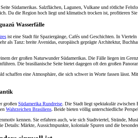
ere Seite Südamerikas. Salzflächen, Lagunen, Vulkane und rötliche Fels
h. Da die Region hoch liegt und klimatisch trocken ist, profitieren S
Iguazú Wasserfälle
res
ist eine Stadt für Spaziergänge, Cafés und Geschichten. In Viertel
ehr als Tanz: breite Avenidas, europäisch geprägte Architektur, Buch
 einem der großen Naturwunder Südamerikas. Die Fälle liegen im Gren
anführen. Die brasilianische Seite bietet dagegen oft den großen Pano
d schaffen eine Atmosphäre, die sich schwer in Worte fassen lässt. M
antik
ner großen
Südamerika Rundreise
. Die Stadt liegt spektakulär zwische
ten
Wahrzeichen Brasiliens
. Beide bieten völlig unterschiedliche Perspe
rtenmotiv kennen. Sie erfahren auch, wie sich Stadtviertel, Strände, 
die Details: Märkte, Aussichtspunkte, koloniale Spuren und die besond