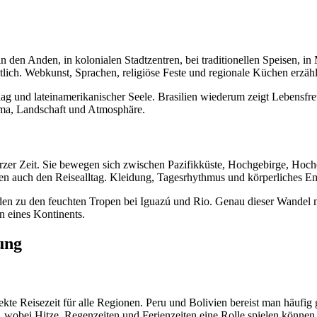
in den Anden, in kolonialen Stadtzentren, bei traditionellen Speisen, i
lich. Webkunst, Sprachen, religiöse Feste und regionale Küchen erzähl
hlag und lateinamerikanischer Seele. Brasilien wiederum zeigt Lebensf
lima, Landschaft und Atmosphäre.
urzer Zeit. Sie bewegen sich zwischen Pazifikküste, Hochgebirge, Ho
ägen auch den Reisealltag. Kleidung, Tagesrhythmus und körperliches E
den zu den feuchten Tropen bei Iguazú und Rio. Genau dieser Wandel 
en eines Kontinents.
ung
ekte Reisezeit für alle Regionen. Peru und Bolivien bereist man häufi
r, wobei Hitze, Regenzeiten und Ferienzeiten eine Rolle spielen können