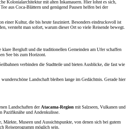
che Kolonialarchitektur mit alten Inkamauern. Hier lohnt es sich,
 Tee aus Coca-Blättern und genügend Pausen helfen bei der
n einer Kultur, die bis heute fasziniert. Besonders eindrucksvoll ist
, versteht man sofort, warum dieser Ort so viele Reisende bewegt.
e klare Bergluft und die traditionellen Gemeinden am Ufer schaffen
den See bis zum Horizont.
eilbahnen verbinden die Stadtteile und bieten Ausblicke, die fast wie
ge, wunderschöne Landschaft bleiben lange im Gedächtnis. Gerade hier
enen Landschaften der
Atacama-Region
mit Salzseen, Vulkanen und
n Pazifiknähe und Andenkulisse.
ze, Märkte, Museen und Aussichtspunkte, von denen sich bei gutem
ach Reiseprogramm möglich sein.