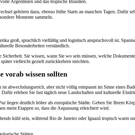
lle Argentinien und das tropische Brasilien.
chsel gehören dazu, ebenso frühe Starts an manchen Tagen. Dafür sehe
 besondere Momente sammeln.
ika groß, sprachlich vielfältig und logistisch anspruchsvoll ist. Spanis
ulturelle Besonderheiten verständlich.
ise Sicherheit. Sie wissen, wann Sie wo sein müssen, welche Dokumen
 später vielleicht gezielt zurückkehren möchten.
 vorab wissen sollten
en ist abwechslungsreich, aber nicht völlig entspannt im Sinne eines B
 Dafür erleben Sie fast täglich neue Landschaften und kulturelle Eindr
Paz liegen deutlich höher als europäische Städte. Geben Sie Ihrem Körp
n meist Etappen so, dass die Anpassung erleichtert wird.
ends kühl sein, während Rio de Janeiro oder Iguazú tropisch warm un
ologische Stätten,