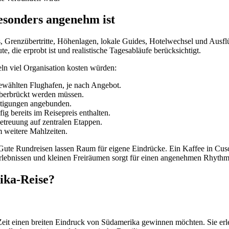
esonders angenehm ist
s, Grenzübertritte, Höhenlagen, lokale Guides, Hotelwechsel und Ausfl
te, die erprobt ist und realistische Tagesabläufe berücksichtigt.
eln viel Organisation kosten würden:
ewählten Flughafen, je nach Angebot.
überbrückt werden müssen.
chtigungen angebunden.
g bereits im Reisepreis enthalten.
Betreuung auf zentralen Etappen.
 weitere Mahlzeiten.
. Gute Rundreisen lassen Raum für eigene Eindrücke. Ein Kaffee in Cu
Erlebnissen und kleinen Freiräumen sorgt für einen angenehmen Rhythm
ika-Reise?
 Zeit einen breiten Eindruck von Südamerika gewinnen möchten. Sie erl