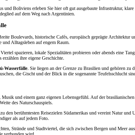
s und Boliviens erleben Sie hier oft gut ausgebaute Infrastruktur, kl
deglied auf dem Weg nach Argentinien.
lle
 Breite Boulevards, historische Cafés, europäisch geprägte Architektur
be und Alltagsleben auf engem Raum.
Viertel spazieren, lokale Spezialitäten probieren oder abends eine Tang
 erzählen ihre eigene Geschichte.
ú-Wasserfälle
. Sie liegen an der Grenze zu Brasilien und gehören zu 
schen, die Gischt und der Blick in die sogenannte Teufelsschlucht sind 
Musik und einem ganz eigenen Lebensgefühl. Auf der brasilianischen S
 Weite des Naturschauspiels.
t zu den berühmtesten Reisezielen Südamerikas und vereint Natur und 
diger als auf jedem Foto.
uchten, Strände und Stadtviertel, die sich zwischen Bergen und Meer a
ude verbunden wird.