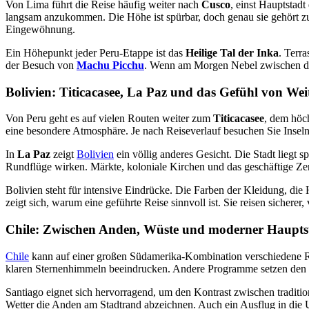
Von Lima führt die Reise häufig weiter nach
Cusco
, einst Hauptstadt
langsam anzukommen. Die Höhe ist spürbar, doch genau sie gehört zu
Eingewöhnung.
Ein Höhepunkt jeder Peru-Etappe ist das
Heilige Tal der Inka
. Terra
der Besuch von
Machu Picchu
. Wenn am Morgen Nebel zwischen den
Bolivien: Titicacasee, La Paz und das Gefühl von Wei
Von Peru geht es auf vielen Routen weiter zum
Titicacasee
, dem höch
eine besondere Atmosphäre. Je nach Reiseverlauf besuchen Sie Inseln
In
La Paz
zeigt
Bolivien
ein völlig anderes Gesicht. Die Stadt liegt 
Rundflüge wirken. Märkte, koloniale Kirchen und das geschäftige Z
Bolivien steht für intensive Eindrücke. Die Farben der Kleidung, di
zeigt sich, warum eine geführte Reise sinnvoll ist. Sie reisen sichere
Chile: Zwischen Anden, Wüste und moderner Haupts
Chile
kann auf einer großen Südamerika-Kombination verschiedene R
klaren Sternenhimmeln beeindrucken. Andere Programme setzen de
Santiago eignet sich hervorragend, um den Kontrast zwischen tradit
Wetter die Anden am Stadtrand abzeichnen. Auch ein Ausflug in die