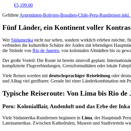
€
5,199.00
Geführte
Argentinien-Bolivien-Brasilien-Chile-Peru-Rundreisen inkl.
Fünf Länder, ein Kontinent voller Kontras
Wer
Südamerika
nicht nur sehen, sondern wirklich erleben möchte, fi
verbinden die kulturellen Schätze der Anden mit lebendigen Hauptstä
die Strände von
Rio de Janeiro
, von kolonialen Altstädten bis zu gewa
Der große Vorteil: Die Route ist bereits sinnvoll geplant. Internationa
komplizierte Flugverbindungen, Grenzformalitäten oder lokale Fahrplä
Viele Reisen werden mit
deutschsprachiger Reiseleitung
oder deuts
und Alltag viel greifbarer. Gerade bei einer Länderkombination mit Pe
Typische Reiseroute: Von Lima bis Rio de 
Peru: Kolonialflair, Andenluft und das Erbe der Inka
Viele Südamerika-Rundreisen beginnen in
Lima
, der Hauptstadt Per
Lateinamerikas. Zwischen Kathedralen, Museen und Stadtvierteln wie 