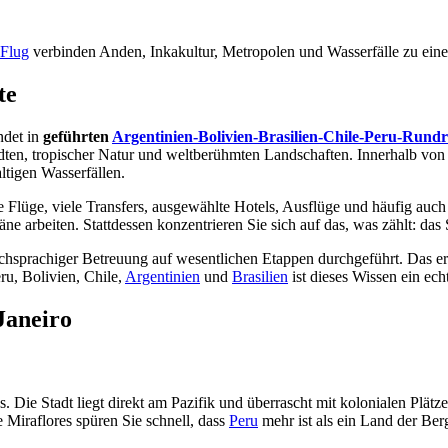
 Flug
verbinden Anden, Inkakultur, Metropolen und Wasserfälle zu ein
te
ndet in
geführten
Argentinien-Bolivien-Brasilien-Chile-Peru-Rundr
dten, tropischer Natur und weltberühmten Landschaften. Innerhalb von 
ltigen Wasserfällen.
le Flüge, viele Transfers, ausgewählte Hotels, Ausflüge und häufig auch 
ne arbeiten. Stattdessen konzentrieren Sie sich auf das, was zählt: d
chsprachiger Betreuung auf wesentlichen Etappen durchgeführt. Das erle
ru, Bolivien, Chile,
Argentinien
und
Brasilien
ist dieses Wissen ein ec
Janeiro
us. Die Stadt liegt direkt am Pazifik und überrascht mit kolonialen P
Miraflores spüren Sie schnell, dass
Peru
mehr ist als ein Land der Ber