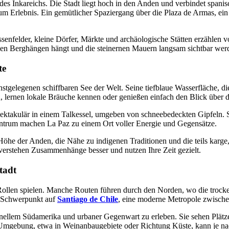
 des Inkareichs. Die Stadt liegt hoch in den Anden und verbindet spanis
m Erlebnis. Ein gemütlicher Spaziergang über die Plaza de Armas, ein
ssenfelder, kleine Dörfer, Märkte und archäologische Stätten erzählen vo
 Berghängen hängt und die steinernen Mauern langsam sichtbar werden
te
stgelegenen schiffbaren See der Welt. Seine tiefblaue Wasserfläche, di
, lernen lokale Bräuche kennen oder genießen einfach den Blick über 
spektakulär in einem Talkessel, umgeben von schneebedeckten Gipfeln. S
entrum machen La Paz zu einem Ort voller Energie und Gegensätze.
e Höhe der Anden, die Nähe zu indigenen Traditionen und die teils kar
r, verstehen Zusammenhänge besser und nutzen Ihre Zeit gezielt.
tadt
ollen spielen. Manche Routen führen durch den Norden, wo die trock
n Schwerpunkt auf
Santiago de Chile
, eine moderne Metropole zwische
ionellem Südamerika und urbaner Gegenwart zu erleben. Sie sehen Plät
 Umgebung, etwa in Weinanbaugebiete oder Richtung Küste, kann je n