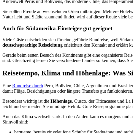
Andenwelt Perus und Boliviens, das moderne Chile, das temperamentvo
Sie sollten Freude an wechselnden Orten mitbringen. Mehrere Hotelwe
Natur liebt und Städte spannend findet, wird auf dieser Route viele
Auch für Südamerika-Einsteiger gut geeignet
Viele Gäste entscheiden sich für eine geführte Rundreise, weil Südamer
deutschsprachige Reiseleitung
erleichtert den Kontakt und erklärt k
Gerade beim ersten Besuch des Kontinents gibt eine organisierte Re
sind. Gleichzeitig lernen Sie verschiedene Länder so kennen, dass Sie
Reisetempo, Klima und Höhenlage: Was Sie
Eine
Rundreise durch
Peru, Bolivien, Chile, Argentinien und Brasili
damit Flüge, Besichtigungen oder längere Transfers gut funktionieren.
Besonders wichtig ist die
Höhenlage
. Cusco, der Titicacasee und La 
leicht und vermeiden Sie unnötige Hektik. Gute Reiseprogramme plane
Auch das Klima wechselt stark. In den Anden kann es morgens und ab
Sinnvoll sind:
bequeme, bereits eingelaufene Schuhe für Stadtgänge und archä