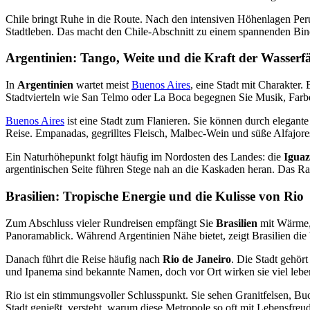
Chile bringt Ruhe in die Route. Nach den intensiven Höhenlagen Peru
Stadtleben. Das macht den Chile-Abschnitt zu einem spannenden Bin
Argentinien: Tango, Weite und die Kraft der Wasserfä
In
Argentinien
wartet meist
Buenos Aires
, eine Stadt mit Charakter.
Stadtvierteln wie San Telmo oder La Boca begegnen Sie Musik, Far
Buenos Aires
ist eine Stadt zum Flanieren. Sie können durch elegante 
Reise. Empanadas, gegrilltes Fleisch, Malbec-Wein und süße Alfajores
Ein Naturhöhepunkt folgt häufig im Nordosten des Landes: die
Iguaz
argentinischen Seite führen Stege nah an die Kaskaden heran. Das Rau
Brasilien: Tropische Energie und die Kulisse von Rio
Zum Abschluss vieler Rundreisen empfängt Sie
Brasilien
mit Wärme, 
Panoramablick. Während Argentinien Nähe bietet, zeigt Brasilien die
Danach führt die Reise häufig nach
Rio de Janeiro
. Die Stadt gehör
und Ipanema sind bekannte Namen, doch vor Ort wirken sie viel leben
Rio ist ein stimmungsvoller Schlusspunkt. Sie sehen Granitfelsen, B
Stadt genießt, versteht, warum diese Metropole so oft mit Lebensfre