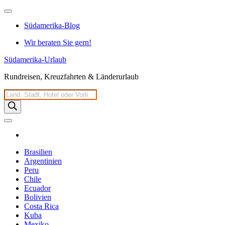
Zum
Inhalt
Südamerika-Blog
springen
Wir beraten Sie gern!
Südamerika-Urlaub
Rundreisen, Kreuzfahrten & Länderurlaub
Products
search
Brasilien
Argentinien
Peru
Chile
Ecuador
Bolivien
Costa Rica
Kuba
Mexiko