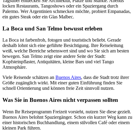
Tagsüber entdecken Sie Architektur, Plätze und Märkte. Abends
locken Restaurants, Tangoshows oder ein Spaziergang durch
Palermo. Wer Argentinien schmecken möchte, probiert Empanadas,
ein gutes Steak oder ein Glas Malbec.
La Boca und San Telmo bewusst erleben
La Boca ist farbenfroh, fotogen und touristisch beliebt. Gerade
deshalb lohnt sich eine geführte Besichtigung. Ihre Reiseleitung
weiß, welche Bereiche sehenswert sind und wo Sie sich am besten
bewegen. San Telmo zeigt eine andere Seite der Stadt:
Kopfsteinpflaster, Antiquitäten, kleine Bars und viel Tango
Atmosphäre.
Viele Reisende schätzen an
Buenos Aires
, dass die Stadt trotz ihrer
Größe zugänglich wirkt. Mit einer guten Einführung finden Sie
schnell Orientierung und können freie Zeit sinnvoll nutzen.
Was Sie in Buenos Aires nicht verpassen sollten
Wenn Ihr Reiseprogramm Freizeit vorsieht, nutzen Sie diese gezielt.
Buenos Aires belohnt Spaziergänger. Schon ein kurzer Weg kann zu
einer historischen Buchhandlung, einem stilvollen Café oder einem
kleinen Park führen.