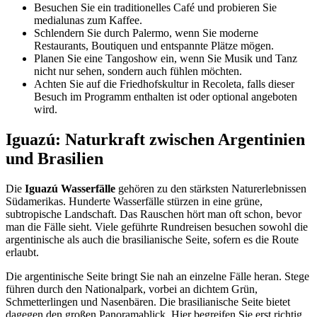
Besuchen Sie ein traditionelles Café und probieren Sie
medialunas zum Kaffee.
Schlendern Sie durch Palermo, wenn Sie moderne
Restaurants, Boutiquen und entspannte Plätze mögen.
Planen Sie eine Tangoshow ein, wenn Sie Musik und Tanz
nicht nur sehen, sondern auch fühlen möchten.
Achten Sie auf die Friedhofskultur in Recoleta, falls dieser
Besuch im Programm enthalten ist oder optional angeboten
wird.
Iguazú: Naturkraft zwischen Argentinien
und Brasilien
Die
Iguazú Wasserfälle
gehören zu den stärksten Naturerlebnissen
Südamerikas. Hunderte Wasserfälle stürzen in eine grüne,
subtropische Landschaft. Das Rauschen hört man oft schon, bevor
man die Fälle sieht. Viele geführte Rundreisen besuchen sowohl die
argentinische als auch die brasilianische Seite, sofern es die Route
erlaubt.
Die argentinische Seite bringt Sie nah an einzelne Fälle heran. Stege
führen durch den Nationalpark, vorbei an dichtem Grün,
Schmetterlingen und Nasenbären. Die brasilianische Seite bietet
dagegen den großen Panoramablick. Hier begreifen Sie erst richtig