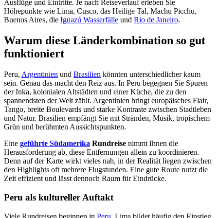
Ausflüge und Eintritte. Je nach Reiseverlauf erleben Sie
Höhepunkte wie Lima, Cusco, das Heilige Tal, Machu Picchu,
Buenos Aires, die
Iguazú Wasserfälle
und
Rio de Janeiro
.
Warum diese Länderkombination so gut
funktioniert
Peru,
Argentinien
und
Brasilien
könnten unterschiedlicher kaum
sein. Genau das macht den Reiz aus. In Peru begegnen Sie Spuren
der Inka, kolonialen Altstädten und einer Küche, die zu den
spannendsten der Welt zählt. Argentinien bringt europäisches Flair,
Tango, breite Boulevards und starke Kontraste zwischen Stadtleben
und Natur. Brasilien empfängt Sie mit Stränden, Musik, tropischem
Grün und berühmten Aussichtspunkten.
Eine
geführte Südamerika
Rundreise
nimmt Ihnen die
Herausforderung ab, diese Entfernungen allein zu koordinieren.
Denn auf der Karte wirkt vieles nah, in der Realität liegen zwischen
den Highlights oft mehrere Flugstunden. Eine gute Route nutzt die
Zeit effizient und lässt dennoch Raum für Eindrücke.
Peru als kultureller Auftakt
Viele Rundreisen beginnen in
Peru
. Lima bildet häufig den Einstieg.