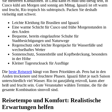
Sie mehreren Klimazonen. In Lima kann es mild und diesig sein, in
Cusco kühl am Morgen und sonnig am Mittag. Iguazú ist oft warm
und feucht, Rio tropisch bis subtropisch. Packen Sie deshalb
vielseitig statt schwer.
Leichte Kleidung für Brasilien und Iguazú
Eine warme Schicht für Cusco und frühe Morgenstunden in
den Anden
Bequeme, bereits eingelaufene Schuhe für
Stadtbesichtigungen und Naturwege
Regenschutz oder leichte Regenjacke für Wasserfälle und
wechselhaftes Wetter
Sonnenschutz, Sonnenbrille und Kopfbedeckung, besonders
in der Höhe
Kleiner Tagesrucksack für Ausflüge
Die
beste Reisezeit
hängt von Ihren Prioritäten ab. Peru hat in den
Anden trockenere und feuchtere Phasen. Iguazú führt je nach Saison
unterschiedlich viel Wasser. Rio ist ganzjährig reizvoll, kann aber
heiß und feucht sein. Gute Veranstalter wählen Termine, die für die
gesamte Kombination sinnvoll sind.
Reisetempo und Komfort: Realistische
Erwartungen helfen