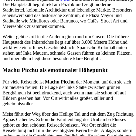
Die Hauptstadt liegt direkt am Pazifik und zeigt moderne
Stadtviertel, koloniale Architektur und lebendige Märkte. Besonders
sehenswert sind das historische Zentrum, die Plaza Mayor und
Stadtteile wie Miraflores oder Barranco, wo Cafés, Street Art und
Meeresblick zusammenkommen.
Weiter geht es oft in die Andenregion rund um Cusco. Die frühere
Hauptstadt des Inkareiches liegt auf über 3.000 Metern Höhe und
wirkt wie ein offenes Geschichtsbuch. Spanische Kolonialbauten
stehen auf Inka Mauern, schmale Gassen führen zu kleinen Plätzen,
und über allem liegt diese besondere klare Bergluft.
Machu Picchu als emotionaler Höhepunkt
Für viele Reisende ist
Machu Picchu
der Moment, auf den sie sich
am meisten freuen. Die Lage der Inka Stätte zwischen grünen
Berghängen ist beeindruckend, auch wenn man sie schon oft auf
Bildern gesehen hat. Vor Ort wirkt alles größer, stiller und
geheimnisvoller.
Meist führt der Weg über das Heilige Tal und mit dem Zug Richtung
Aguas Calientes. Schon die Fahrt entlang des Urubamba Flusses
gehört zu den schönen Reiseerlebnissen. Vor Ort erklärt die
Reiseleitung nicht nur die wichtigsten Bereiche der Anlage, sondern
ordnet auch die Geschichte verständlich ein. So sehen Sie nicht nur