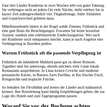
Eine drei Länder Rundreise in zwei Wochen lebt von guter Taktung.
Sie verbringen nicht an jedem Ort viele Nächte, dafür erleben Sie in
kurzer Zeit außergewöhnlich viel. Flughafentage, frühe Abfahrten
und Gepäckwechsel gehören dazu.
Mittelklassehotels bieten in der Regel solide Zimmer, Frühstück und
eine gute Basis für Besichtigungen. Erwarten Sie keine luxuriöse
Auszeit, sondern eine erlebnisreiche Entdeckungsreise. Wer nach
der Rundreise noch entspannen möchte, kann je nach Angebot eine
Verlängerung in Brasilien prüfen.
Warum Frühstück oft die passende Verpflegung ist
Frühstück als inkludierte Mahlzeit passt gut zu dieser Reiseart.
Tagsüber sind Sie unterwegs, abends möchten viele Gäste lokale
Restaurants ausprobieren. In Lima locken Ceviche und moderne
peruanische Küche, in Buenos Aires Parrillas, in Rio frischer Fisch,
Reisgerichte und tropische Früchte.
So behalten Sie Flexibilität und lernen die Länder auch kulinarisch
kennen. Ihre Reiseleitung kann häufig Empfehlungen geben, die zur
Lage des Hotels und zum Tagesprogramm passen.
Worauf Sie vor der Buchung achten