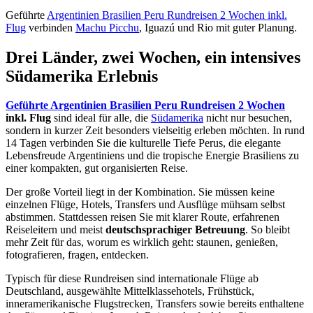
Geführte
Argentinien Brasilien Peru Rundreisen 2 Wochen inkl.
Flug
verbinden
Machu Picchu
, Iguazú und Rio mit guter Planung.
Drei Länder, zwei Wochen, ein intensives
Südamerika Erlebnis
Geführte Argentinien Brasilien Peru Rundreisen 2 Wochen
inkl. Flug
sind ideal für alle, die
Südamerika
nicht nur besuchen,
sondern in kurzer Zeit besonders vielseitig erleben möchten. In rund
14 Tagen verbinden Sie die kulturelle Tiefe Perus, die elegante
Lebensfreude Argentiniens und die tropische Energie Brasiliens zu
einer kompakten, gut organisierten Reise.
Der große Vorteil liegt in der Kombination. Sie müssen keine
einzelnen Flüge, Hotels, Transfers und Ausflüge mühsam selbst
abstimmen. Stattdessen reisen Sie mit klarer Route, erfahrenen
Reiseleitern und meist
deutschsprachiger Betreuung
. So bleibt
mehr Zeit für das, worum es wirklich geht: staunen, genießen,
fotografieren, fragen, entdecken.
Typisch für diese Rundreisen sind internationale Flüge ab
Deutschland, ausgewählte Mittelklassehotels, Frühstück,
inneramerikanische Flugstrecken, Transfers sowie bereits enthaltene