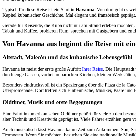
Typisch für diese Reise ist ein Start in
Havanna
. Von dort geht es we
Kapitel kubanischer Geschichte. Mal elegant und französisch geprägt,
Gerade für Reisende, die Kuba nicht nur am Strand erleben möchten, i
Tabak und Kaffee, probieren Rum, sprechen mit Gastgebern und entdec
Von Havanna aus beginnt die Reise mit ei
Altstadt, Malecón und das kubanische Lebensgefühl
Havanna ist meist der erste große Auftritt
Ihrer Reise
. Die Hauptstadt
durch enge Gassen, vorbei an barocken Kirchen, kleinen Werkstätten,
Besonders eindrucksvoll ist ein Spaziergang über die Plaza de la Cat
Uferpromenade. Dort treffen sich Einheimische, Musiker, Paare und 
Oldtimer, Musik und erste Begegnungen
Eine Fahrt im amerikanischen Oldtimer gehört für viele zu den beson
alter Technik und Kreativität geprägt ist. Viele Fahrer erzählen ger
Auch musikalisch lässt Havanna kaum Zeit zum Ankommen. Son, Salsa
Trompeten. Wenn Sie möchten, besuchen Sie eine traditionelle Musikb