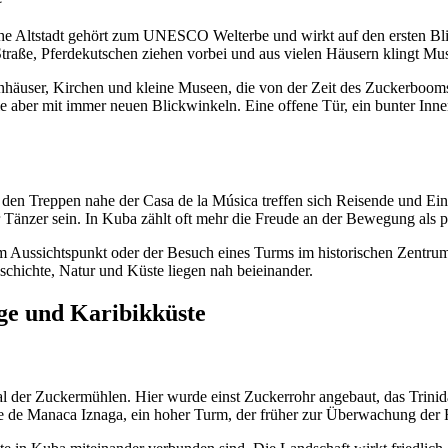
che Altstadt gehört zum UNESCO Welterbe und wirkt auf den ersten Blick
Straße, Pferdekutschen ziehen vorbei und aus vielen Häusern klingt Mus
nhäuser, Kirchen und kleine Museen, die von der Zeit des Zuckerbooms
e aber mit immer neuen Blickwinkeln. Eine offene Tür, ein bunter In
 den Treppen nahe der Casa de la Música treffen sich Reisende und Ein
r Tänzer sein. In Kuba zählt oft mehr die Freude an der Bewegung als p
em Aussichtspunkt oder der Besuch eines Turms im historischen Zentru
chichte, Natur und Küste liegen nah beieinander.
ge und Karibikküste
al der Zuckermühlen. Hier wurde einst Zuckerrohr angebaut, das Trinid
re de Manaca Iznaga, ein hoher Turm, der früher zur Überwachung der F