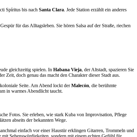
ti Spíritus bis nach
Santa Clara
. Jede Station erzählt ein anderes
espür für das Alltagsleben. Sie hören Salsa auf der Straße, riechen
ude gleichzeitig spielen. In
Habana Vieja
, der Altstadt, spazieren Sie
r Zeit, doch genau das macht den Charakter dieser Stadt aus.
e koloniale Seite. Am Abend lockt der
Malecón
, die berühmte
am in warmes Abendlicht taucht.
che Fotos. Sie erleben, wie stark Kuba von Improvisation, Pflege
plätzen abseits der bekannten Wege.
nchmal einfach vor einer Haustür erklingen Gitarren, Trommeln und
r mit Sehenswürdigkeiten, sondern mit einem echten Gefühl für