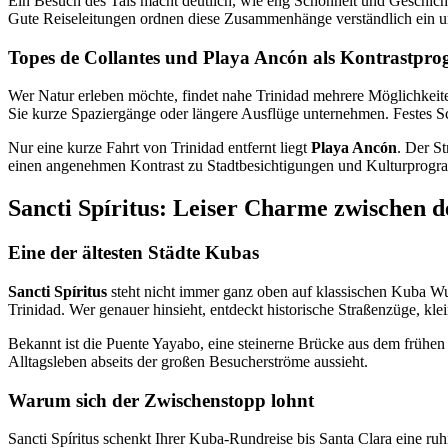
Ein Besuch des Tals macht deutlich, wie eng Schönheit und Geschichte
Gute Reiseleitungen ordnen diese Zusammenhänge verständlich ein u
Topes de Collantes und Playa Ancón als Kontrastp
Wer Natur erleben möchte, findet nahe Trinidad mehrere Möglichkei
Sie kurze Spaziergänge oder längere Ausflüge unternehmen. Festes S
Nur eine kurze Fahrt von Trinidad entfernt liegt
Playa Ancón
. Der St
einen angenehmen Kontrast zu Stadtbesichtigungen und Kulturprogr
Sancti Spíritus: Leiser Charme zwischen
Eine der ältesten Städte Kubas
Sancti Spíritus
steht nicht immer ganz oben auf klassischen Kuba Wuns
Trinidad. Wer genauer hinsieht, entdeckt historische Straßenzüge, kl
Bekannt ist die Puente Yayabo, eine steinerne Brücke aus dem frühen 1
Alltagsleben abseits der großen Besucherströme aussieht.
Warum sich der Zwischenstopp lohnt
Sancti Spíritus schenkt Ihrer Kuba-Rundreise bis Santa Clara eine 