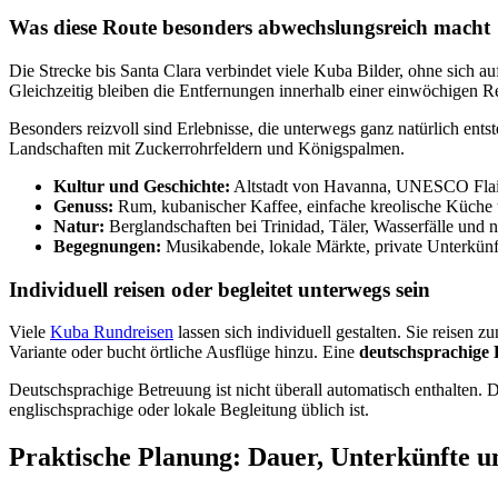
Was diese Route besonders abwechslungsreich macht
Die Strecke bis Santa Clara verbindet viele Kuba Bilder, ohne sich a
Gleichzeitig bleiben die Entfernungen innerhalb einer einwöchigen Re
Besonders reizvoll sind Erlebnisse, die unterwegs ganz natürlich ent
Landschaften mit Zuckerrohrfeldern und Königspalmen.
Kultur und Geschichte:
Altstadt von Havanna, UNESCO Flair i
Genuss:
Rum, kubanischer Kaffee, einfache kreolische Küche 
Natur:
Berglandschaften bei Trinidad, Täler, Wasserfälle und 
Begegnungen:
Musikabende, lokale Märkte, private Unterkün
Individuell reisen oder begleitet unterwegs sein
Viele
Kuba Rundreisen
lassen sich individuell gestalten. Sie reisen
Variante oder bucht örtliche Ausflüge hinzu. Eine
deutschsprachige 
Deutschsprachige Betreuung ist nicht überall automatisch enthalten.
englischsprachige oder lokale Begleitung üblich ist.
Praktische Planung: Dauer, Unterkünfte 