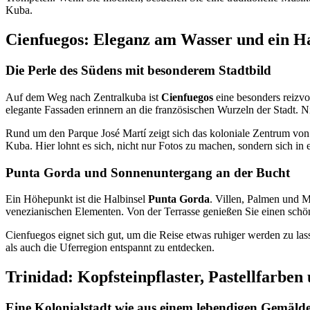
Kuba.
Cienfuegos: Eleganz am Wasser und ein H
Die Perle des Südens mit besonderem Stadtbild
Auf dem Weg nach Zentralkuba ist
Cienfuegos
eine besonders reizvol
elegante Fassaden erinnern an die französischen Wurzeln der Stadt.
Rund um den Parque José Martí zeigt sich das koloniale Zentrum von s
Kuba. Hier lohnt es sich, nicht nur Fotos zu machen, sondern sich in
Punta Gorda und Sonnenuntergang an der Bucht
Ein Höhepunkt ist die Halbinsel
Punta Gorda
. Villen, Palmen und M
venezianischen Elementen. Von der Terrasse genießen Sie einen schö
Cienfuegos eignet sich gut, um die Reise etwas ruhiger werden zu l
als auch die Uferregion entspannt zu entdecken.
Trinidad: Kopfsteinpflaster, Pastellfarben
Eine Kolonialstadt wie aus einem lebendigen Gemäld