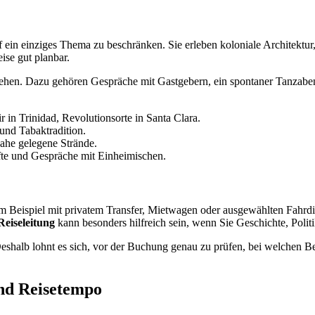
uf ein einziges Thema zu beschränken. Sie erleben koloniale Architektu
ise gut planbar.
stehen. Dazu gehören Gespräche mit Gastgebern, ein spontaner Tanzaben
n Trinidad, Revolutionsorte in Santa Clara.
und Tabaktradition.
nahe gelegene Strände.
fte und Gespräche mit Einheimischen.
 zum Beispiel mit privatem Transfer, Mietwagen oder ausgewählten Fahr
Reiseleitung
kann besonders hilfreich sein, wenn Sie Geschichte, Polit
 Deshalb lohnt es sich, vor der Buchung genau zu prüfen, bei welchen 
und Reisetempo