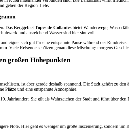
 in Kuba miteinander verbunden sind. Die Landschaft wirkt friedlich, 
nd geben der Region Tiefe.
rogramm
ten. Das Berggebiet
Topes de Collantes
bietet Wanderwege, Wasserfäll
chuhwerk und ausreichend Wasser sind hier sinnvoll.
rand eignet sich gut für eine entspannte Pause während der Rundreise. 
amm. Viele Reisende schätzen genau diese Mischung: morgens Geschich
 den großen Höhepunkten
chlisten, ist aber gerade deshalb spannend. Die Stadt gehört zu den ä
eine Plätze und eine entspannte Atmosphäre.
9. Jahrhundert. Sie gilt als Wahrzeichen der Stadt und führt über den 
ruhigere Note. Hier geht es weniger um große Inszenierung, sondern 