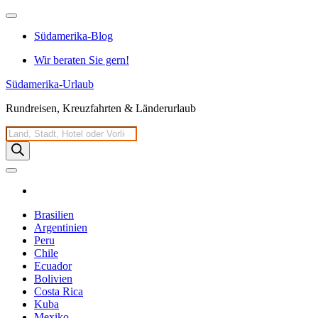
Zum
Inhalt
Südamerika-Blog
springen
Wir beraten Sie gern!
Südamerika-Urlaub
Rundreisen, Kreuzfahrten & Länderurlaub
Products
search
Brasilien
Argentinien
Peru
Chile
Ecuador
Bolivien
Costa Rica
Kuba
Mexiko