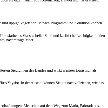
doch sie erzählt auch von Kolonialzeit, Handel und harter Arbeit.
e und üppige Vegetation. Je nach Programm und Kondition können
Türkisfarbenes Wasser, heller Sand und karibische Leichtigkeit bilden
te, nachmittags Meer.
ltesten Siedlungen des Landes und wirkt weniger touristisch als
Fluss Yayabo. In der Altstadt können Sie gut nachvollziehen, wie das
um Beobachtungen: Menschen auf dem Weg zum Markt, Fahrradtaxis,