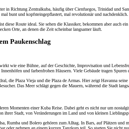
iter in Richtung Zentralkuba, häufig über Cienfuegos, Trinidad und Sanc
 mal bunt und kopfsteingepflastert, mal revolutionär und nachdenklich.
st diese Route ideal. Sie sehen die Klassiker, bekommen aber auch ein G
ken Orte, an denen die Zeit scheinbar langsamer läuft.
nem Paukenschlag
 wirkt wie eine Bühne, auf der Geschichte, Improvisation und Lebensfre
 Innenhöfen und farbenfrohen Häusern. Viele Gebäude tragen Spuren de
edral, die Plaza Vieja und die Plaza de Armas. Hier zeigt Havanna sein
Besucher. Das Meer schlägt gegen die Mauern, während die Stadt langs
deren Momenten einer Kuba Reise. Dabei geht es nicht nur um nostalgis
n von ihrer Stadt, von Veränderungen im Land und von kleinen Lieblings
, Rumba und Bolero gehören zum Alltag. In Bars, auf Plätzen und ma
ar oder nehmen an einem kurzen Tanzkurs teil. So starten Sie nicht nu