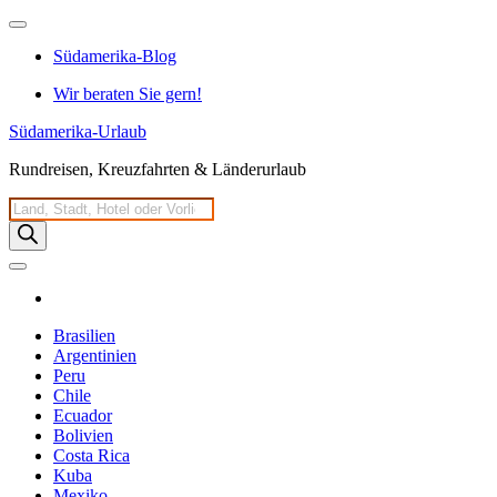
Zum
Inhalt
Südamerika-Blog
springen
Wir beraten Sie gern!
Südamerika-Urlaub
Rundreisen, Kreuzfahrten & Länderurlaub
Products
search
Brasilien
Argentinien
Peru
Chile
Ecuador
Bolivien
Costa Rica
Kuba
Mexiko