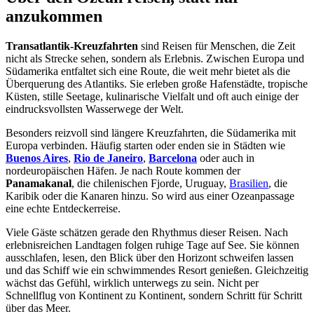
anzukommen
Transatlantik-Kreuzfahrten
sind Reisen für Menschen, die Zeit
nicht als Strecke sehen, sondern als Erlebnis. Zwischen Europa und
Südamerika entfaltet sich eine Route, die weit mehr bietet als die
Überquerung des Atlantiks. Sie erleben große Hafenstädte, tropische
Küsten, stille Seetage, kulinarische Vielfalt und oft auch einige der
eindrucksvollsten Wasserwege der Welt.
Besonders reizvoll sind längere Kreuzfahrten, die Südamerika mit
Europa verbinden. Häufig starten oder enden sie in Städten wie
Buenos Aires
,
Rio de Janeiro
,
Barcelona
oder auch in
nordeuropäischen Häfen. Je nach Route kommen der
Panamakanal
, die chilenischen Fjorde, Uruguay,
Brasilien
, die
Karibik oder die Kanaren hinzu. So wird aus einer Ozeanpassage
eine echte Entdeckerreise.
Viele Gäste schätzen gerade den Rhythmus dieser Reisen. Nach
erlebnisreichen Landtagen folgen ruhige Tage auf See. Sie können
ausschlafen, lesen, den Blick über den Horizont schweifen lassen
und das Schiff wie ein schwimmendes Resort genießen. Gleichzeitig
wächst das Gefühl, wirklich unterwegs zu sein. Nicht per
Schnellflug von Kontinent zu Kontinent, sondern Schritt für Schritt
über das Meer.