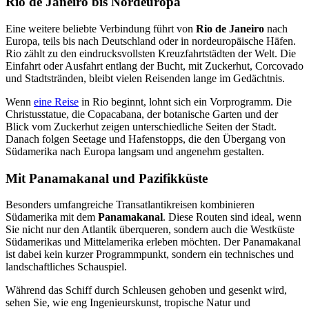
Rio de Janeiro bis Nordeuropa
Eine weitere beliebte Verbindung führt von
Rio de Janeiro
nach
Europa, teils bis nach Deutschland oder in nordeuropäische Häfen.
Rio zählt zu den eindrucksvollsten Kreuzfahrtstädten der Welt. Die
Einfahrt oder Ausfahrt entlang der Bucht, mit Zuckerhut, Corcovado
und Stadtstränden, bleibt vielen Reisenden lange im Gedächtnis.
Wenn
eine Reise
in Rio beginnt, lohnt sich ein Vorprogramm. Die
Christusstatue, die Copacabana, der botanische Garten und der
Blick vom Zuckerhut zeigen unterschiedliche Seiten der Stadt.
Danach folgen Seetage und Hafenstopps, die den Übergang von
Südamerika nach Europa langsam und angenehm gestalten.
Mit Panamakanal und Pazifikküste
Besonders umfangreiche Transatlantikreisen kombinieren
Südamerika mit dem
Panamakanal
. Diese Routen sind ideal, wenn
Sie nicht nur den Atlantik überqueren, sondern auch die Westküste
Südamerikas und Mittelamerika erleben möchten. Der Panamakanal
ist dabei kein kurzer Programmpunkt, sondern ein technisches und
landschaftliches Schauspiel.
Während das Schiff durch Schleusen gehoben und gesenkt wird,
sehen Sie, wie eng Ingenieurskunst, tropische Natur und