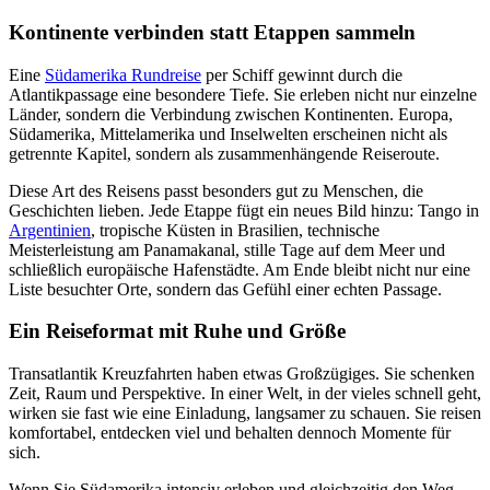
Kontinente verbinden statt Etappen sammeln
Eine
Südamerika Rundreise
per Schiff gewinnt durch die
Atlantikpassage eine besondere Tiefe. Sie erleben nicht nur einzelne
Länder, sondern die Verbindung zwischen Kontinenten. Europa,
Südamerika, Mittelamerika und Inselwelten erscheinen nicht als
getrennte Kapitel, sondern als zusammenhängende Reiseroute.
Diese Art des Reisens passt besonders gut zu Menschen, die
Geschichten lieben. Jede Etappe fügt ein neues Bild hinzu: Tango in
Argentinien
, tropische Küsten in Brasilien, technische
Meisterleistung am Panamakanal, stille Tage auf dem Meer und
schließlich europäische Hafenstädte. Am Ende bleibt nicht nur eine
Liste besuchter Orte, sondern das Gefühl einer echten Passage.
Ein Reiseformat mit Ruhe und Größe
Transatlantik Kreuzfahrten haben etwas Großzügiges. Sie schenken
Zeit, Raum und Perspektive. In einer Welt, in der vieles schnell geht,
wirken sie fast wie eine Einladung, langsamer zu schauen. Sie reisen
komfortabel, entdecken viel und behalten dennoch Momente für
sich.
Wenn Sie Südamerika intensiv erleben und gleichzeitig den Weg