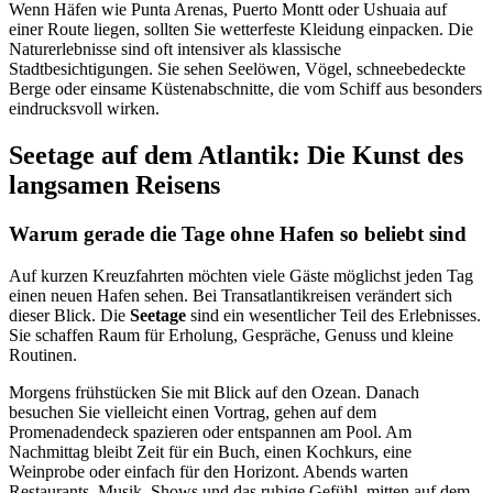
Wenn Häfen wie Punta Arenas, Puerto Montt oder Ushuaia auf
einer Route liegen, sollten Sie wetterfeste Kleidung einpacken. Die
Naturerlebnisse sind oft intensiver als klassische
Stadtbesichtigungen. Sie sehen Seelöwen, Vögel, schneebedeckte
Berge oder einsame Küstenabschnitte, die vom Schiff aus besonders
eindrucksvoll wirken.
Seetage auf dem Atlantik: Die Kunst des
langsamen Reisens
Warum gerade die Tage ohne Hafen so beliebt sind
Auf kurzen Kreuzfahrten möchten viele Gäste möglichst jeden Tag
einen neuen Hafen sehen. Bei Transatlantikreisen verändert sich
dieser Blick. Die
Seetage
sind ein wesentlicher Teil des Erlebnisses.
Sie schaffen Raum für Erholung, Gespräche, Genuss und kleine
Routinen.
Morgens frühstücken Sie mit Blick auf den Ozean. Danach
besuchen Sie vielleicht einen Vortrag, gehen auf dem
Promenadendeck spazieren oder entspannen am Pool. Am
Nachmittag bleibt Zeit für ein Buch, einen Kochkurs, eine
Weinprobe oder einfach für den Horizont. Abends warten
Restaurants, Musik, Shows und das ruhige Gefühl, mitten auf dem