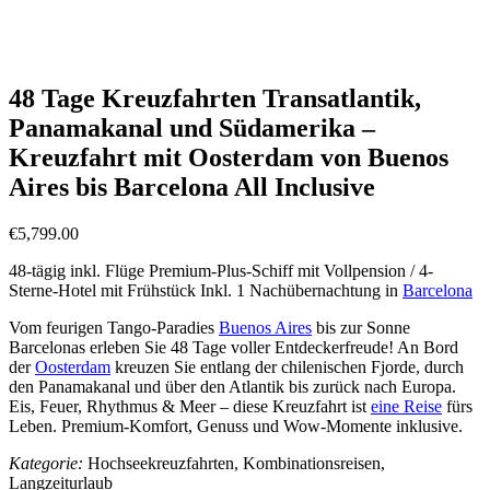
Südamerika-Rundreisen All Inclusive inkl. Flug (29
Angebote)
Südamerika-Rundreisen inkl. Flug (56 Angebote)
48 Tage Kreuzfahrten Transatlantik,
Panamakanal und Südamerika –
Kreuzfahrt mit Oosterdam von Buenos
Aires bis Barcelona All Inclusive
€
5,799.00
48-tägig inkl. Flüge Premium-Plus-Schiff mit Vollpension / 4-
Sterne-Hotel mit Frühstück Inkl. 1 Nachübernachtung in
Barcelona
Vom feurigen Tango-Paradies
Buenos Aires
bis zur Sonne
Barcelonas erleben Sie 48 Tage voller Entdeckerfreude! An Bord
der
Oosterdam
kreuzen Sie entlang der chilenischen Fjorde, durch
den Panamakanal und über den Atlantik bis zurück nach Europa.
Eis, Feuer, Rhythmus & Meer – diese Kreuzfahrt ist
eine Reise
fürs
Leben. Premium-Komfort, Genuss und Wow-Momente inklusive.
Kategorie:
Hochseekreuzfahrten, Kombinationsreisen,
Langzeiturlaub