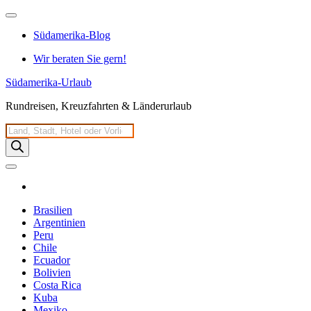
Zum
Inhalt
Südamerika-Blog
springen
Wir beraten Sie gern!
Südamerika-Urlaub
Rundreisen, Kreuzfahrten & Länderurlaub
Products
search
Brasilien
Argentinien
Peru
Chile
Ecuador
Bolivien
Costa Rica
Kuba
Mexiko