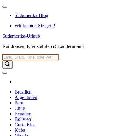
Zum
Inhalt
Südamerika-Blog
springen
Wir beraten Sie gern!
Südamerika-Urlaub
Rundreisen, Kreuzfahrten & Länderurlaub
Products
search
Brasilien
Argentinien
Peru
Chile
Ecuador
Bolivien
Costa Rica
Kuba
Mexiko