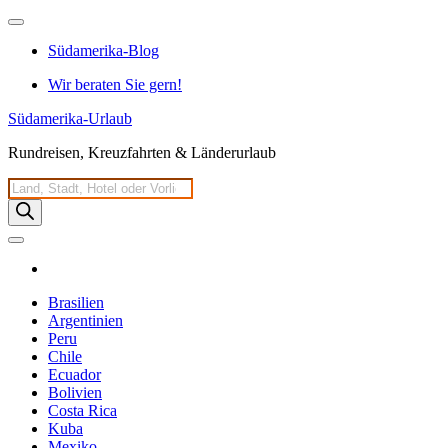
Zum
Inhalt
Südamerika-Blog
springen
Wir beraten Sie gern!
Südamerika-Urlaub
Rundreisen, Kreuzfahrten & Länderurlaub
Products
search
Brasilien
Argentinien
Peru
Chile
Ecuador
Bolivien
Costa Rica
Kuba
Mexiko