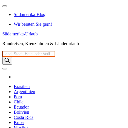
Zum
Inhalt
Südamerika-Blog
springen
Wir beraten Sie gern!
Südamerika-Urlaub
Rundreisen, Kreuzfahrten & Länderurlaub
Products
search
Brasilien
Argentinien
Peru
Chile
Ecuador
Bolivien
Costa Rica
Kuba
Mexiko