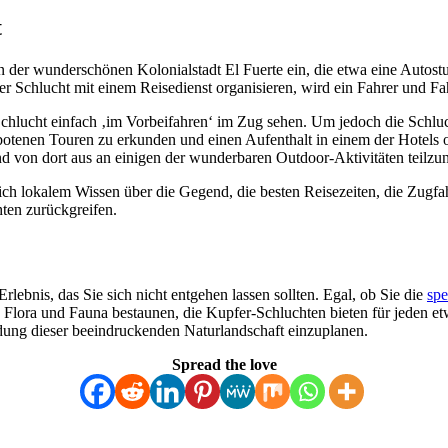
t
 der wunderschönen Kolonialstadt El Fuerte ein, die etwa eine Autostun
Schlucht mit einem Reisedienst organisieren, wird ein Fahrer und Fa
chlucht einfach ‚im Vorbeifahren‘ im Zug sehen. Um jedoch die Schluch
tenen Touren zu erkunden und einen Aufenthalt in einem der Hotels od
d von dort aus an einigen der wunderbaren Outdoor-Aktivitäten teilz
ßlich lokalem Wissen über die Gegend, die besten Reisezeiten, die Zugfa
ten zurückgreifen.
Erlebnis, das Sie sich nicht entgehen lassen sollten. Egal, ob Sie die
spe
e Flora und Fauna bestaunen, die Kupfer-Schluchten bieten für jeden e
ndung dieser beeindruckenden Naturlandschaft einzuplanen.
Spread the love