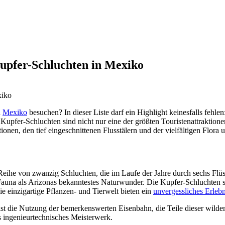
upfer-Schluchten in Mexiko
n
Mexiko
besuchen? In dieser Liste darf ein Highlight keinesfalls fehl
pfer-Schluchten sind nicht nur eine der größten Touristenattraktionen
ionen, den tief eingeschnittenen Flusstälern und der vielfältigen Flora
 Reihe von zwanzig Schluchten, die im Laufe der Jahre durch sechs Flü
auna als Arizonas bekanntestes Naturwunder. Die Kupfer-Schluchten sin
ie einzigartige Pflanzen- und Tierwelt bieten ein
unvergessliches Erlebn
ist die Nutzung der bemerkenswerten Eisenbahn, die Teile dieser wilde
es ingenieurtechnisches Meisterwerk.