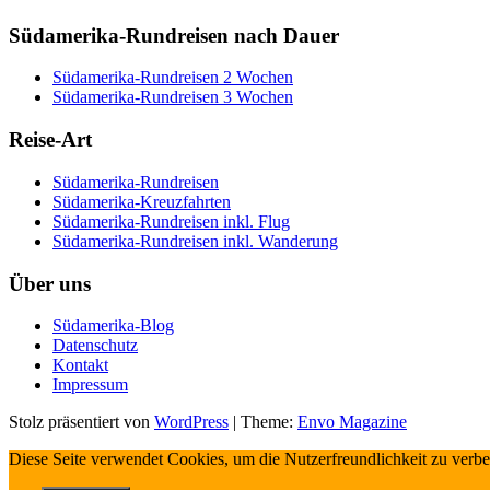
Südamerika-Rundreisen nach Dauer
Südamerika-Rundreisen 2 Wochen
Südamerika-Rundreisen 3 Wochen
Reise-Art
Südamerika-Rundreisen
Südamerika-Kreuzfahrten
Südamerika-Rundreisen inkl. Flug
Südamerika-Rundreisen inkl. Wanderung
Über uns
Südamerika-Blog
Datenschutz
Kontakt
Impressum
Stolz präsentiert von
WordPress
|
Theme:
Envo Magazine
Diese Seite verwendet Cookies, um die Nutzerfreundlichkeit zu verb