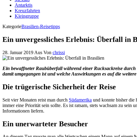
Antarktis
Kreuzfahrten
Kleingruppe
Kategorie
Brasilien-Reisetipps
Ein unvergessliches Erlebnis: Überfall in B
28. Januar 2019
Aus
Von
chrissi
Ein bewaffneter Raubüberfall während einer Rucksackreise durch
damit umgegangen ist und welche Auswirkungen es auf die weitere 
Die trügerische Sicherheit der Reise
Seit vier Monaten reist man durch
Südamerika
und konnte bisher die h
immer eine Priorität sein sollte. Es ist ratsam, stets wachsam zu sei
Informationen liefern.
Ein unerwarteter Besucher
An diesem Tag musste man alle Wertsachen einem Mann auf einem Motor