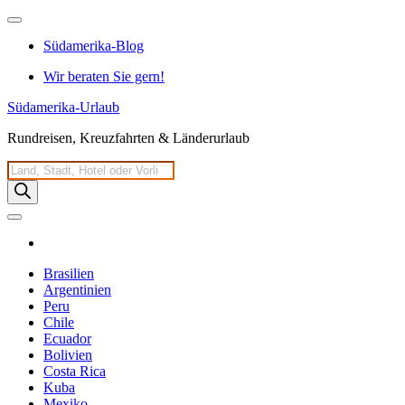
Zum
Inhalt
Südamerika-Blog
springen
Wir beraten Sie gern!
Südamerika-Urlaub
Rundreisen, Kreuzfahrten & Länderurlaub
Products
search
Brasilien
Argentinien
Peru
Chile
Ecuador
Bolivien
Costa Rica
Kuba
Mexiko