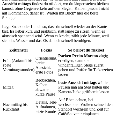
Aussicht mittags
findest du oft dort, wo du länger stehen bleiben
kannst, ohne Gegenverkehr auf den Stegen. Kalben passiert nicht
auf Kommando, daher ist „Warten mit Blick“ hier die beste
Strategie.
Lege Snack oder Lunch so, dass du schnell wieder an der Kante
bist. Iss lieber kurz und praktisch, statt lange zu sitzen, wenn es
akustisch spannend wird. Wenn es kracht, zählt jede Minute, weil
sich das Wasser und das Eis danach schnell beruhigen.
Zeitfenster
Fokus
So bleibst du flexibel
Parken Perito Moreno
zügig
Orientierung,
Früh (Ankunft bis
erledigen, dann die
breite
späte
windanfälligen Stege zuerst
Aussicht,
Vormittagsstunden)
gehen und Puffer für Ticketzeiten
erste Fotos
lassen
Beobachten,
beste Aussicht mittags
wählen,
Kalben
Mittag
Pausen nah am Steg halten und
abwarten,
Kamera/Jacke griffbereit lassen
kurze Pause
Auf Böen achten, bei
Details, Tele-
Nachmittag bis
wechselnden Wolken schnell den
Aufnahmen,
Rückfahrt
Standort wechseln und Zeit für
letzte Runde
Café/Souvenir einplanen