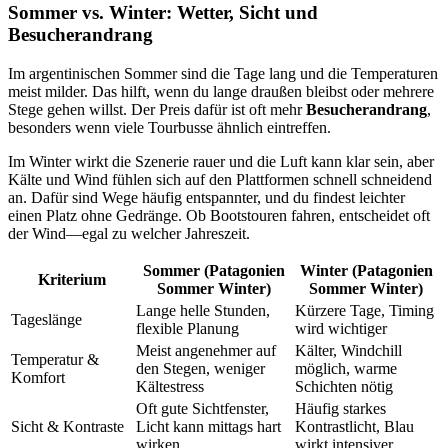
Sommer vs. Winter: Wetter, Sicht und
Besucherandrang
Im argentinischen Sommer sind die Tage lang und die Temperaturen
meist milder. Das hilft, wenn du lange draußen bleibst oder mehrere
Stege gehen willst. Der Preis dafür ist oft mehr
Besucherandrang
,
besonders wenn viele Tourbusse ähnlich eintreffen.
Im Winter wirkt die Szenerie rauer und die Luft kann klar sein, aber
Kälte und Wind fühlen sich auf den Plattformen schnell schneidend
an. Dafür sind Wege häufig entspannter, und du findest leichter
einen Platz ohne Gedränge. Ob Bootstouren fahren, entscheidet oft
der Wind—egal zu welcher Jahreszeit.
Sommer (Patagonien
Winter (Patagonien
Kriterium
Sommer Winter)
Sommer Winter)
Lange helle Stunden,
Kürzere Tage, Timing
Tageslänge
flexible Planung
wird wichtiger
Meist angenehmer auf
Kälter, Windchill
Temperatur &
den Stegen, weniger
möglich, warme
Komfort
Kältestress
Schichten nötig
Oft gute Sichtfenster,
Häufig starkes
Sicht & Kontraste
Licht kann mittags hart
Kontrastlicht, Blau
wirken
wirkt intensiver