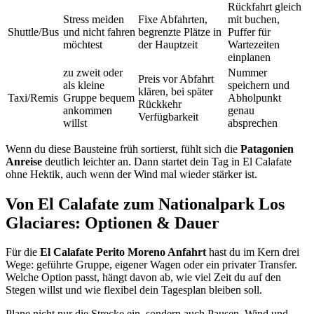
Rückfahrt gleich
Stress meiden
Fixe Abfahrten,
mit buchen,
Shuttle/Bus
und nicht fahren
begrenzte Plätze in
Puffer für
möchtest
der Hauptzeit
Wartezeiten
einplanen
zu zweit oder
Nummer
Preis vor Abfahrt
als kleine
speichern und
klären, bei später
Taxi/Remis
Gruppe bequem
Abholpunkt
Rückkehr
ankommen
genau
Verfügbarkeit
willst
absprechen
Wenn du diese Bausteine früh sortierst, fühlt sich die
Patagonien
Anreise
deutlich leichter an. Dann startet dein Tag in El Calafate
ohne Hektik, auch wenn der Wind mal wieder stärker ist.
Von El Calafate zum Nationalpark Los
Glaciares: Optionen & Dauer
Für die
El Calafate Perito Moreno Anfahrt
hast du im Kern drei
Wege: geführte Gruppe, eigener Wagen oder ein privater Transfer.
Welche Option passt, hängt davon ab, wie viel Zeit du auf den
Stegen willst und wie flexibel dein Tagesplan bleiben soll.
Plane nicht nur die Strecke ein, sondern auch Pausen, Wind und