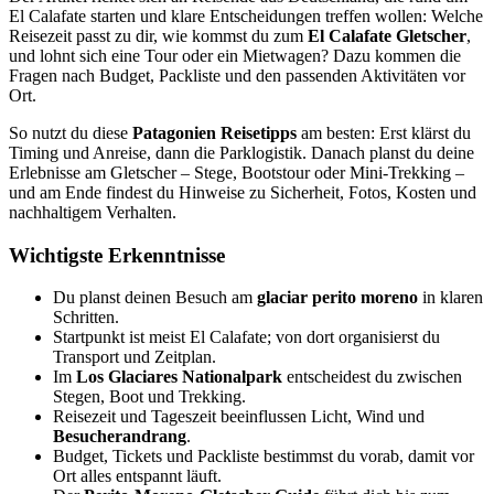
El Calafate starten und klare Entscheidungen treffen wollen: Welche
Reisezeit passt zu dir, wie kommst du zum
El Calafate Gletscher
,
und lohnt sich eine Tour oder ein Mietwagen? Dazu kommen die
Fragen nach Budget, Packliste und den passenden Aktivitäten vor
Ort.
So nutzt du diese
Patagonien Reisetipps
am besten: Erst klärst du
Timing und Anreise, dann die Parklogistik. Danach planst du deine
Erlebnisse am Gletscher – Stege, Bootstour oder Mini-Trekking –
und am Ende findest du Hinweise zu Sicherheit, Fotos, Kosten und
nachhaltigem Verhalten.
Wichtigste Erkenntnisse
Du planst deinen Besuch am
glaciar perito moreno
in klaren
Schritten.
Startpunkt ist meist El Calafate; von dort organisierst du
Transport und Zeitplan.
Im
Los Glaciares Nationalpark
entscheidest du zwischen
Stegen, Boot und Trekking.
Reisezeit und Tageszeit beeinflussen Licht, Wind und
Besucherandrang
.
Budget, Tickets und Packliste bestimmst du vorab, damit vor
Ort alles entspannt läuft.