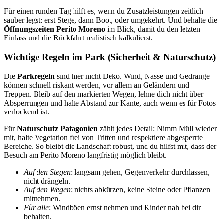
Für einen runden Tag hilft es, wenn du Zusatzleistungen zeitlich
sauber legst: erst Stege, dann Boot, oder umgekehrt. Und behalte die
Öffnungszeiten Perito Moreno
im Blick, damit du den letzten
Einlass und die Rückfahrt realistisch kalkulierst.
Wichtige Regeln im Park (Sicherheit & Naturschutz)
Die
Parkregeln
sind hier nicht Deko. Wind, Nässe und Gedränge
können schnell riskant werden, vor allem an Geländern und
Treppen. Bleib auf den markierten Wegen, lehne dich nicht über
Absperrungen und halte Abstand zur Kante, auch wenn es für Fotos
verlockend ist.
Für
Naturschutz Patagonien
zählt jedes Detail: Nimm Müll wieder
mit, halte Vegetation frei von Tritten und respektiere abgesperrte
Bereiche. So bleibt die Landschaft robust, und du hilfst mit, dass der
Besuch am Perito Moreno langfristig möglich bleibt.
Auf den Stegen
: langsam gehen, Gegenverkehr durchlassen,
nicht drängeln.
Auf den Wegen
: nichts abkürzen, keine Steine oder Pflanzen
mitnehmen.
Für alle
: Windböen ernst nehmen und Kinder nah bei dir
behalten.