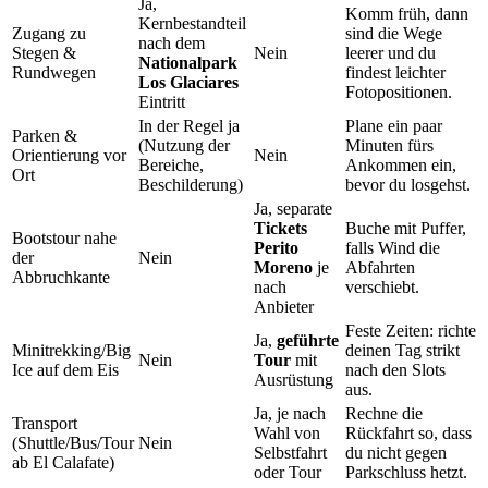
Ja,
Komm früh, dann
Kernbestandteil
Zugang zu
sind die Wege
nach dem
Stegen &
Nein
leerer und du
Nationalpark
Rundwegen
findest leichter
Los Glaciares
Fotopositionen.
Eintritt
In der Regel ja
Plane ein paar
Parken &
(Nutzung der
Minuten fürs
Orientierung vor
Nein
Bereiche,
Ankommen ein,
Ort
Beschilderung)
bevor du losgehst.
Ja, separate
Tickets
Buche mit Puffer,
Bootstour nahe
Perito
falls Wind die
der
Nein
Moreno
je
Abfahrten
Abbruchkante
nach
verschiebt.
Anbieter
Feste Zeiten: richte
Ja,
geführte
Minitrekking/Big
deinen Tag strikt
Nein
Tour
mit
Ice auf dem Eis
nach den Slots
Ausrüstung
aus.
Ja, je nach
Rechne die
Transport
Wahl von
Rückfahrt so, dass
(Shuttle/Bus/Tour
Nein
Selbstfahrt
du nicht gegen
ab El Calafate)
oder Tour
Parkschluss hetzt.