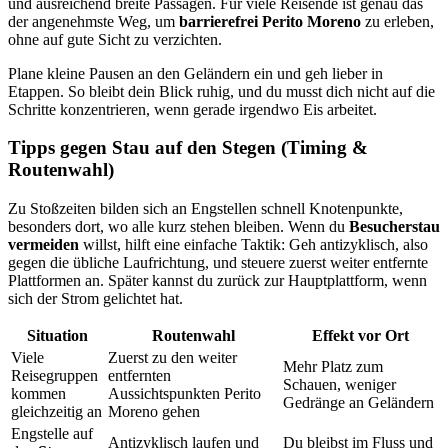
und ausreichend breite Passagen. Für viele Reisende ist genau das
der angenehmste Weg, um
barrierefrei Perito Moreno
zu erleben,
ohne auf gute Sicht zu verzichten.
Plane kleine Pausen an den Geländern ein und geh lieber in
Etappen. So bleibt dein Blick ruhig, und du musst dich nicht auf die
Schritte konzentrieren, wenn gerade irgendwo Eis arbeitet.
Tipps gegen Stau auf den Stegen (Timing &
Routenwahl)
Zu Stoßzeiten bilden sich an Engstellen schnell Knotenpunkte,
besonders dort, wo alle kurz stehen bleiben. Wenn du
Besucherstau
vermeiden
willst, hilft eine einfache Taktik: Geh antizyklisch, also
gegen die übliche Laufrichtung, und steuere zuerst weiter entfernte
Plattformen an. Später kannst du zurück zur Hauptplattform, wenn
sich der Strom gelichtet hat.
Situation
Routenwahl
Effekt vor Ort
Viele
Zuerst zu den weiter
Mehr Platz zum
Reisegruppen
entfernten
Schauen, weniger
kommen
Aussichtspunkten Perito
Gedränge an Geländern
gleichzeitig an
Moreno gehen
Engstelle auf
Antizyklisch laufen und
Du bleibst im Fluss und