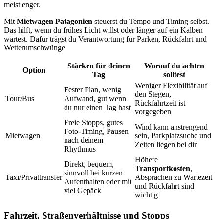
meist enger.
Mit
Mietwagen Patagonien
steuerst du Tempo und Timing selbst.
Das hilft, wenn du frühes Licht willst oder länger auf ein Kalben
wartest. Dafür trägst du Verantwortung für Parken, Rückfahrt und
Wetterumschwünge.
Stärken für deinen
Worauf du achten
Option
Tag
solltest
Weniger Flexibilität auf
Fester Plan, wenig
den Stegen,
Tour/Bus
Aufwand, gut wenn
Rückfahrtzeit ist
du nur einen Tag hast
vorgegeben
Freie Stopps, gutes
Wind kann anstrengend
Foto-Timing, Pausen
Mietwagen
sein, Parkplatzsuche und
nach deinem
Zeiten liegen bei dir
Rhythmus
Höhere
Direkt, bequem,
Transportkosten
,
sinnvoll bei kurzen
Taxi/Privattransfer
Absprachen zu Wartezeit
Aufenthalten oder mit
und Rückfahrt sind
viel Gepäck
wichtig
Fahrzeit, Straßenverhältnisse und Stopps