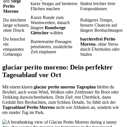
den
Stege
kurze Stopps auf breiteren
findest leichter freie
Perito
Flächen machen
Fotopositionen
Moreno
Kurze Runde zum
Du möchtest
Ruhigeres Tempo,
Warmwerden, danach
lange schauen,
bessere Chancen auf
längere
Rundwege
ohne Druck
längere Beobachtungen
Gletscher
wählen
Du brauchst
barrierefrei Perito
Barrierearme Passagen
ein
Moreno
, ohne Stress
priorisieren, zusätzliche
entspanntes
durch Überholen oder
Zeit einplanen
Gehtempo
Stufen
glaciar perito moreno: Dein perfekter
Tagesablauf vor Ort
Mit einem klaren
glaciar perito moreno Tagesplan
bleibst du
flexibel, auch wenn Wind, Wolken oder Zeitfenster für Boot oder
Trekking dazwischenfunken. Dein Ziel: erst Überblick, dann
Geduld fürs Beobachten, zum Schluss Details. So fühlt sich der
Tagesablauf Perito Moreno
nicht wie Abhaken an, sondern wie
ein runder Tag im Park.