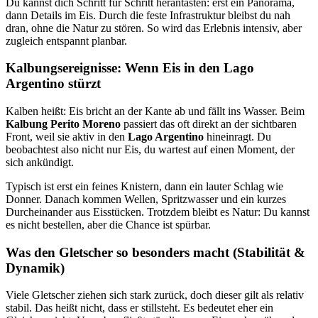
Du kannst dich Schritt für Schritt herantasten: erst ein Panorama,
dann Details im Eis. Durch die feste Infrastruktur bleibst du nah
dran, ohne die Natur zu stören. So wird das Erlebnis intensiv, aber
zugleich entspannt planbar.
Kalbungsereignisse: Wenn Eis in den Lago
Argentino stürzt
Kalben heißt: Eis bricht an der Kante ab und fällt ins Wasser. Beim
Kalbung Perito Moreno
passiert das oft direkt an der sichtbaren
Front, weil sie aktiv in den
Lago Argentino
hineinragt. Du
beobachtest also nicht nur Eis, du wartest auf einen Moment, der
sich ankündigt.
Typisch ist erst ein feines Knistern, dann ein lauter Schlag wie
Donner. Danach kommen Wellen, Spritzwasser und ein kurzes
Durcheinander aus Eisstücken. Trotzdem bleibt es Natur: Du kannst
es nicht bestellen, aber die Chance ist spürbar.
Was den Gletscher so besonders macht (Stabilität &
Dynamik)
Viele Gletscher ziehen sich stark zurück, doch dieser gilt als relativ
stabil. Das heißt nicht, dass er stillsteht. Es bedeutet eher ein