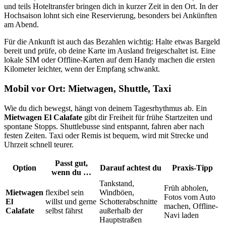
und teils Hoteltransfer bringen dich in kurzer Zeit in den Ort. In der
Hochsaison lohnt sich eine Reservierung, besonders bei Ankünften
am Abend.
Für die Ankunft ist auch das Bezahlen wichtig: Halte etwas Bargeld
bereit und prüfe, ob deine Karte im Ausland freigeschaltet ist. Eine
lokale SIM oder Offline-Karten auf dem Handy machen die ersten
Kilometer leichter, wenn der Empfang schwankt.
Mobil vor Ort: Mietwagen, Shuttle, Taxi
Wie du dich bewegst, hängt von deinem Tagesrhythmus ab. Ein
Mietwagen El Calafate
gibt dir Freiheit für frühe Startzeiten und
spontane Stopps. Shuttlebusse sind entspannt, fahren aber nach
festen Zeiten. Taxi oder Remis ist bequem, wird mit Strecke und
Uhrzeit schnell teurer.
Passt gut,
Option
Darauf achtest du
Praxis-Tipp
wenn du …
Tankstand,
Früh abholen,
Mietwagen
flexibel sein
Windböen,
Fotos vom Auto
El
willst und gerne
Schotterabschnitte
machen, Offline-
Calafate
selbst fährst
außerhalb der
Navi laden
Hauptstraßen