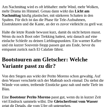
Am Nachmittag wird es oft lebhafter: mehr Wind, mehr Wolken,
mehr Drama im Himmel. Genau dann wirkt das
Licht am
Nachmittag
häufig plastischer, mit stärkeren Schatten in den
Spalten. Für dich ist das die Phase für Tele-Aufnahmen,
Eisstrukturen und die Kante, an der es zuvor vielleicht zu grell war.
Halte die letzte Runde bewusst kurz, damit du nicht hetzen musst.
Wenn du noch Boot oder Trekking hattest, setz danach auf eine
einfache Schleife zu deinen Lieblingspunkten. Ein warmer Kaffee
und ein kurzer Souvenir-Stopp passen gut ans Ende, bevor du
entspannt zurück nach El Calafate fährst.
Bootstouren am Gletscher: Welche
Variante passt zu dir?
Von den Stegen aus wirkt der Perito Moreno schon gewaltig. Auf
dem Wasser verschiebt sich der Maßstab noch einmal: Du siehst die
Wände von unten, treibende Eisstücke ganz nah und mehr Tiefe im
Blau.
Eine
Bootstour Perito Moreno
passt gut, wenn du in kurzer Zeit
viel Eindruck sammeln willst. Die
Gletscherfront vom Wasser
zeigt dir Details, die vom Ufer oft untergehen.