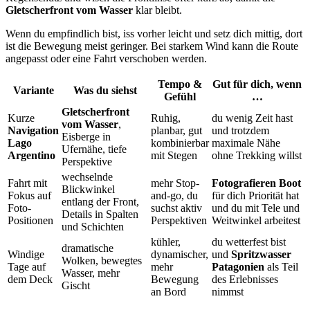
Gletscherfront vom Wasser
klar bleibt.
Wenn du empfindlich bist, iss vorher leicht und setz dich mittig, dort
ist die Bewegung meist geringer. Bei starkem Wind kann die Route
angepasst oder eine Fahrt verschoben werden.
Tempo &
Gut für dich, wenn
Variante
Was du siehst
Gefühl
…
Gletscherfront
Kurze
Ruhig,
du wenig Zeit hast
vom Wasser
,
Navigation
planbar, gut
und trotzdem
Eisberge in
Lago
kombinierbar
maximale Nähe
Ufernähe, tiefe
Argentino
mit Stegen
ohne Trekking willst
Perspektive
wechselnde
Fahrt mit
mehr Stop-
Fotografieren Boot
Blickwinkel
Fokus auf
and-go, du
für dich Priorität hat
entlang der Front,
Foto-
suchst aktiv
und du mit Tele und
Details in Spalten
Positionen
Perspektiven
Weitwinkel arbeitest
und Schichten
kühler,
du wetterfest bist
dramatische
Windige
dynamischer,
und
Spritzwasser
Wolken, bewegtes
Tage auf
mehr
Patagonien
als Teil
Wasser, mehr
dem Deck
Bewegung
des Erlebnisses
Gischt
an Bord
nimmst