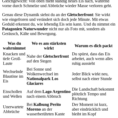
Gleichgewicht: Von oben fließt ständig neues Eis nach, während
vorne durch Schmelze und Abbrüche wieder Masse verloren geht.
Genau diese Dynamik siehst du an der
Gletscherfront
: Sie wirkt
wie eingefroren und verändert sich doch jede Minute. Mit etwas
Geduld erkennst du, wie lebendig Eis sein kann. Und du nimmst ein
Patagonien Naturwunder
nicht nur als Foto mit, sondern als
Geräusch, Kälte und Bewegung.
Was du
Wo es am stärksten
Warum es dich packt
wahrnimmst
wirkt
Knacken und
Du spürst, dass das Eis
Nahe der
Gletscherfront
tiefe Groll-
arbeitet, auch wenn alles
auf den Stegen
Laute
ruhig aussieht
Bei Sonne und
Wechselnde
Wolkenwechsel im
Jeder Blick wirkt neu,
Blautöne im
Nationalpark Los
selbst nach einer Stunde
Eis
Glaciares
Die Landschaft bekommt
Eisschollen
Auf dem
Lago Argentino
plötzlich Tempo und
und Wellen
nach einem Abbruch
Richtung
Bei
Kalbung Perito
Der Moment ist kurz,
Unerwartete
Moreno
an der
aber eindrücklich und
Abbrüche
wasserberührten Kante
bleibt im Kopf