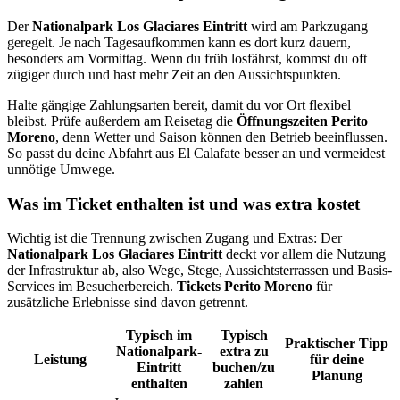
Der
Nationalpark Los Glaciares Eintritt
wird am Parkzugang
geregelt. Je nach Tagesaufkommen kann es dort kurz dauern,
besonders am Vormittag. Wenn du früh losfährst, kommst du oft
zügiger durch und hast mehr Zeit an den Aussichtspunkten.
Halte gängige Zahlungsarten bereit, damit du vor Ort flexibel
bleibst. Prüfe außerdem am Reisetag die
Öffnungszeiten Perito
Moreno
, denn Wetter und Saison können den Betrieb beeinflussen.
So passt du deine Abfahrt aus El Calafate besser an und vermeidest
unnötige Umwege.
Was im Ticket enthalten ist und was extra kostet
Wichtig ist die Trennung zwischen Zugang und Extras: Der
Nationalpark Los Glaciares Eintritt
deckt vor allem die Nutzung
der Infrastruktur ab, also Wege, Stege, Aussichtsterrassen und Basis-
Services im Besucherbereich.
Tickets Perito Moreno
für
zusätzliche Erlebnisse sind davon getrennt.
Typisch im
Typisch
Praktischer Tipp
Nationalpark-
extra zu
Leistung
für deine
Eintritt
buchen/zu
Planung
enthalten
zahlen