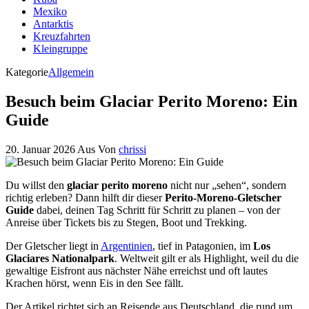
Mexiko
Antarktis
Kreuzfahrten
Kleingruppe
Kategorie
Allgemein
Besuch beim Glaciar Perito Moreno: Ein
Guide
20. Januar 2026
Aus
Von
chrissi
Du willst den
glaciar perito moreno
nicht nur „sehen“, sondern
richtig erleben? Dann hilft dir dieser
Perito-Moreno-Gletscher
Guide
dabei, deinen Tag Schritt für Schritt zu planen – von der
Anreise über Tickets bis zu Stegen, Boot und Trekking.
Der Gletscher liegt in
Argentinien
, tief in Patagonien, im
Los
Glaciares Nationalpark
. Weltweit gilt er als Highlight, weil du die
gewaltige Eisfront aus nächster Nähe erreichst und oft lautes
Krachen hörst, wenn Eis in den See fällt.
Der Artikel richtet sich an Reisende aus Deutschland, die rund um