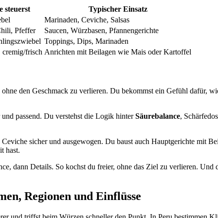
 steuerst
Typischer Einsatz
ebel
Marinaden, Ceviche, Salsas
Chili, Pfeffer
Saucen, Würzbasen, Pfannengerichte
ühlingszwiebel
Toppings, Dips, Marinaden
 cremig/frisch
Anrichten mit Beilagen wie Mais oder Kartoffel
tzt, ohne den Geschmack zu verlieren. Du bekommst ein Gefühl dafür, w
 und passend. Du verstehst die Logik hinter
Säurebalance
, Schärfedo
Ceviche sicher und ausgewogen. Du baust auch Hauptgerichte mit Beila
t hast.
ance, dann Details. So kochst du freier, ohne das Ziel zu verlieren. Und
en, Regionen und Einflüsse
herer und triffst beim Würzen schneller den Punkt. In Peru bestimmen