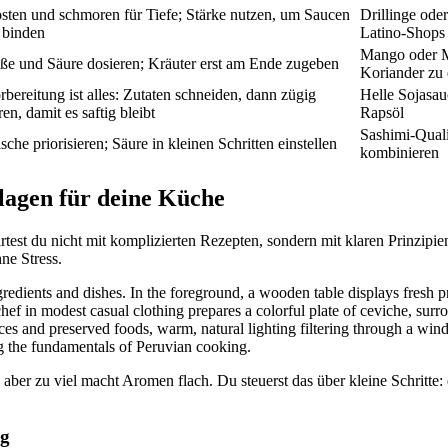
sten und schmoren für Tiefe; Stärke nutzen, um Saucen
Drillinge ode
 binden
Latino-Shops 
Mango oder Ma
ße und Säure dosieren; Kräuter erst am Ende zugeben
Koriander zu
rbereitung ist alles: Zutaten schneiden, dann zügig
Helle Sojasa
ren, damit es saftig bleibt
Rapsöl
Sashimi-Quali
ische priorisieren; Säure in kleinen Schritten einstellen
kombinieren
lagen für deine Küche
tartest du nicht mit komplizierten Rezepten, sondern mit klaren Prinzipie
ne Stress.
 aber zu viel macht Aromen flach. Du steuerst das über kleine Schritte:
ig