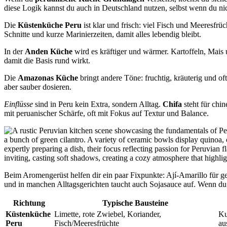
diese Logik kannst du auch in Deutschland nutzen, selbst wenn du nich
Die
Küstenküche Peru
ist klar und frisch: viel Fisch und Meeresfrü
Schnitte und kurze Marinierzeiten, damit alles lebendig bleibt.
In der
Anden Küche
wird es kräftiger und wärmer. Kartoffeln, Mais
damit die Basis rund wirkt.
Die
Amazonas Küche
bringt andere Töne: fruchtig, kräuterig und oft
aber sauber dosieren.
Einflüsse
sind in Peru kein Extra, sondern Alltag.
Chifa
steht für chi
mit peruanischer Schärfe, oft mit Fokus auf Textur und Balance.
Beim Aromengerüst helfen dir ein paar Fixpunkte: Ají-Amarillo für g
und in manchen Alltagsgerichten taucht auch Sojasauce auf. Wenn du nic
Richtung
Typische Bausteine
Küstenküche
Limette, rote Zwiebel, Koriander,
K
Peru
Fisch/Meeresfrüchte
au