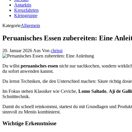
Antarktis
Kreuzfahrten
Kleingruppe
Kategorie
Allgemein
Peruanisches Essen zubereiten: Eine Anlei
20. Januar 2026
Aus
Von
chrissi
Du willst
peruanisches essen
nicht nur nachkochen, sondern wirklic
du sofort anwenden kannst.
Du lernst Techniken, die den Unterschied machen: Säure richtig dosi
Im Fokus stehen Klassiker wie Ceviche,
Lomo Saltado
,
Ají de Gall
Schnitttechnik.
Damit du schnell reinkommst, startest du mit Grundlagen und Produ
sinnvoll zu Menüs kombinierst.
Wichtige Erkenntnisse