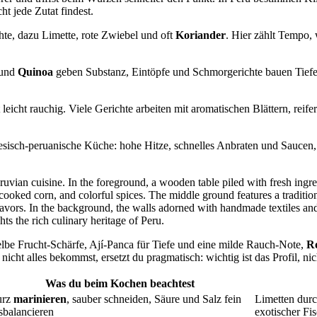
t jede Zutat findest.
chte, dazu Limette, rote Zwiebel und oft
Koriander
. Hier zählt Tempo,
 und
Quinoa
geben Substanz, Eintöpfe und Schmorgerichte bauen Tief
 leicht rauchig. Viele Gerichte arbeiten mit aromatischen Blättern, reif
nesisch-peruanische Küche: hohe Hitze, schnelles Anbraten und Saucen
elbe Frucht-Schärfe, Ají-Panca für Tiefe und eine milde Rauch-Note,
R
ht alles bekommst, ersetzt du pragmatisch: wichtig ist das Profil, nich
Was du beim Kochen beachtest
urz
marinieren
, sauber schneiden, Säure und Salz fein
Limetten durc
sbalancieren
exotischer Fi