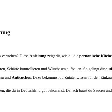
tung
h verstehen? Diese
Anleitung
zeigt dir, wie du die
peruanische Küche
eren, Schärfe kontrollieren und Würzbasen aufbauen. So gelingt dir
aut
ina
und
Anticuchos
. Dazu bekommst du Zutatenwissen für den Einkauf,
kten, die du in Deutschland gut bekommst. Danach baust du Saucen un