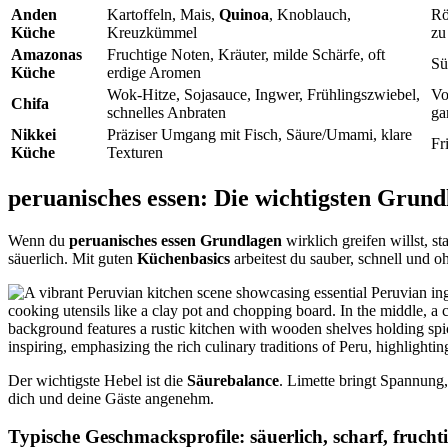
Anden
Kartoffeln, Mais,
Quinoa
, Knoblauch,
Rö
Küche
Kreuzkümmel
zu
Amazonas
Fruchtige Noten, Kräuter, milde Schärfe, oft
Sü
Küche
erdige Aromen
Wok-Hitze, Sojasauce, Ingwer, Frühlingszwiebel,
Vo
Chifa
schnelles Anbraten
ga
Nikkei
Präziser Umgang mit Fisch, Säure/Umami, klare
Fr
Küche
Texturen
peruanisches essen: Die wichtigsten Grund
Wenn du
peruanisches essen Grundlagen
wirklich greifen willst, s
säuerlich. Mit guten
Küchenbasics
arbeitest du sauber, schnell und oh
Der wichtigste Hebel ist die
Säurebalance
. Limette bringt Spannung,
dich und deine Gäste angenehm.
Typische Geschmacksprofile: säuerlich, scharf, frucht