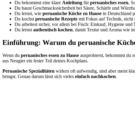
Du bekommst eine klare
Anleitung
für
peruanisches essen
, Sc
Du baust Geschmackssicherheit bei Säure, Schärfe und Würzbas
Du lernst, wie
peruanische Küche zu Hause
in Deutschland pr
Du kochst
peruanische Rezepte
mit Fokus auf Technik, nicht n
Du arbeitest sicher, vor allem bei Fisch: Einkauf, Hygiene und 
Du lernst
authentisch kochen
, damit Textur und Aroma wie im
Einführung: Warum du peruanische Küche 
Wenn du
peruanisches essen zu Hause
ausprobierst, bekommst du ne
aus Neugier ein fester Teil deines Kochplans.
Peruanische Spezialitäten
wirken oft aufwendig, sind aber meist kla
bringst. Genau darum lässt sich vieles
einfach nachkochen
.