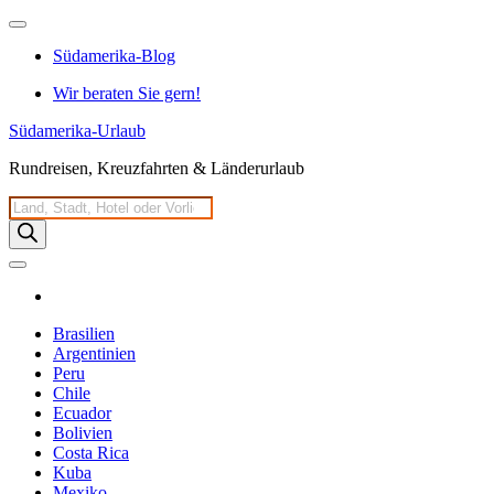
Zum
Inhalt
Südamerika-Blog
springen
Wir beraten Sie gern!
Südamerika-Urlaub
Rundreisen, Kreuzfahrten & Länderurlaub
Products
search
Brasilien
Argentinien
Peru
Chile
Ecuador
Bolivien
Costa Rica
Kuba
Mexiko