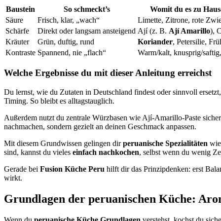
Baustein
So schmeckt’s
Womit du es zu Hause
Säure
Frisch, klar, „wach“
Limette, Zitrone, rote Zwi
Schärfe
Direkt oder langsam ansteigend
Ají (z. B.
Ají Amarillo
), 
Kräuter
Grün, duftig, rund
Koriander
, Petersilie, Fr
Kontraste
Spannend, nie „flach“
Warm/kalt, knusprig/saftig,
Welche Ergebnisse du mit dieser Anleitung erreichst
Du lernst, wie du Zutaten in Deutschland findest oder sinnvoll erse
Timing. So bleibt es alltagstauglich.
Außerdem nutzt du zentrale Würzbasen wie Ají-Amarillo-Paste sicher
nachmachen, sondern gezielt an deinen Geschmack anpassen.
Mit diesem Grundwissen gelingen dir
peruanische Spezialitäten
wie 
sind, kannst du vieles
einfach nachkochen
, selbst wenn du wenig Zei
Gerade bei
Fusion Küche Peru
hilft dir das Prinzipdenken: erst Bal
wirkt.
Grundlagen der peruanischen Küche: Arom
Wenn du
peruanische Küche Grundlagen
verstehst, kochst du sic