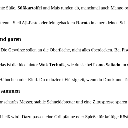
chte Süße.
Süßkartoffel
und Mais runden ab, manchmal auch Mango ode
trennt. Stell Ají-Paste oder fein gehackten
Rocoto
in einer kleinen Scha
end garen
. Die Gewürze sollen an die Oberfläche, nicht alles überdecken. Bei Fi
s ist die Idee hinter
Wok Technik
, wie du sie bei
Lomo Saltado
im
 Hähnchen oder Rind. Du reduzierst Flüssigkeit, wenn du Druck und Tie
 zusammen
 scharfes Messer, stabile Schneidebretter und eine Zitruspresse sparen
ll heiß wird. Dazu passen eine Grillpfanne oder Spieße für kräftige