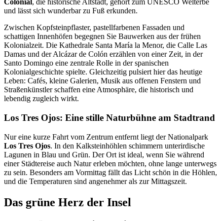
Colonial
, die historische Altstadt, gehört zum UNESCO Welterbe
und lässt sich wunderbar zu Fuß erkunden.
Zwischen Kopfsteinpflaster, pastellfarbenen Fassaden und
schattigen Innenhöfen begegnen Sie Bauwerken aus der frühen
Kolonialzeit. Die Kathedrale Santa María la Menor, die Calle Las
Damas und der Alcázar de Colón erzählen von einer Zeit, in der
Santo Domingo eine zentrale Rolle in der spanischen
Kolonialgeschichte spielte. Gleichzeitig pulsiert hier das heutige
Leben: Cafés, kleine Galerien, Musik aus offenen Fenstern und
Straßenkünstler schaffen eine Atmosphäre, die historisch und
lebendig zugleich wirkt.
Los Tres Ojos: Eine stille Naturbühne am Stadtrand
Nur eine kurze Fahrt vom Zentrum entfernt liegt der Nationalpark
Los Tres Ojos
. In den Kalksteinhöhlen schimmern unterirdische
Lagunen in Blau und Grün. Der Ort ist ideal, wenn Sie während
einer Städtereise auch Natur erleben möchten, ohne lange unterwegs
zu sein. Besonders am Vormittag fällt das Licht schön in die Höhlen,
und die Temperaturen sind angenehmer als zur Mittagszeit.
Das grüne Herz der Insel