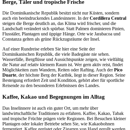
Berge, Täler und tropische Frische
Die Dominikanische Republik besitzt nicht nur Küsten, sondern
auch ein beeindruckendes Landesinnere. In der
Cordillera Central
steigen die Berge deutlich an, das Klima wird frischer, und die
Landschaft verändert sich spürbar. Statt Palmen dominieren Pinien,
Flusstäler, Plantagen und üppige Hänge. Orte wie Jarabacoa und
Constanza gelten als grüne Rückzugsräume der Insel.
Auf einer Rundreise erleben Sie hier eine Seite der
Dominikanischen Republik, die viele Badegäste nie sehen.
Wasserfälle, Bergflüsse und Aussichtspunkte zeigen, wie vielfältig
die Natur auf relativ kleinem Raum ist. Wer gern aktiv reist, findet
Möglichkeiten zum Wandern, Reiten oder Rafting. Auch der
Pico
Duarte
, der höchste Berg der Karibik, liegt in dieser Region. Seine
Besteigung erfordert Zeit und Kondition, gehört aber für sportliche
Reisende zu den besonderen Erlebnissen des Landes.
Kaffee, Kakao und Begegnungen im Alltag
Das Inselinnere ist auch ein guter Ort, um mehr über
landwirtschaftliche Traditionen zu erfahren. Kaffee, Kakao, Tabak
und tropische Früchte prägen viele Regionen. Bei Besuchen kleiner
Plantagen oder lokaler Betriebe sehen Sie, wie Kakaobohnen
fermentiert, Kaffee geröstet oder Zigarren von Hand gerollt werden.