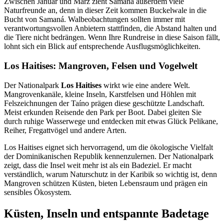
Zwischen Januar und März zieht Samaná außerdem viele
Naturfreunde an, denn in dieser Zeit kommen Buckelwale in die
Bucht von Samaná. Walbeobachtungen sollten immer mit
verantwortungsvollen Anbietern stattfinden, die Abstand halten und
die Tiere nicht bedrängen. Wenn Ihre Rundreise in diese Saison fällt,
lohnt sich ein Blick auf entsprechende Ausflugsmöglichkeiten.
Los Haitises: Mangroven, Felsen und Vogelwelt
Der Nationalpark
Los Haitises
wirkt wie eine andere Welt.
Mangrovenkanäle, kleine Inseln, Karstfelsen und Höhlen mit
Felszeichnungen der Taíno prägen diese geschützte Landschaft.
Meist erkunden Reisende den Park per Boot. Dabei gleiten Sie
durch ruhige Wasserwege und entdecken mit etwas Glück Pelikane,
Reiher, Fregattvögel und andere Arten.
Los Haitises eignet sich hervorragend, um die ökologische Vielfalt
der Dominikanischen Republik kennenzulernen. Der Nationalpark
zeigt, dass die Insel weit mehr ist als ein Badeziel. Er macht
verständlich, warum Naturschutz in der Karibik so wichtig ist, denn
Mangroven schützen Küsten, bieten Lebensraum und prägen ein
sensibles Ökosystem.
Küsten, Inseln und entspannte Badetage