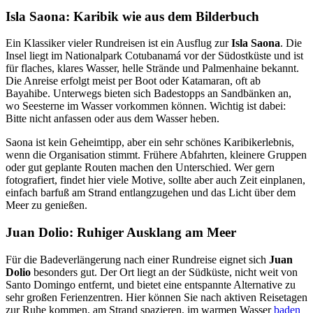
Isla Saona: Karibik wie aus dem Bilderbuch
Ein Klassiker vieler Rundreisen ist ein Ausflug zur
Isla Saona
. Die
Insel liegt im Nationalpark Cotubanamá vor der Südostküste und ist
für flaches, klares Wasser, helle Strände und Palmenhaine bekannt.
Die Anreise erfolgt meist per Boot oder Katamaran, oft ab
Bayahibe. Unterwegs bieten sich Badestopps an Sandbänken an,
wo Seesterne im Wasser vorkommen können. Wichtig ist dabei:
Bitte nicht anfassen oder aus dem Wasser heben.
Saona ist kein Geheimtipp, aber ein sehr schönes Karibikerlebnis,
wenn die Organisation stimmt. Frühere Abfahrten, kleinere Gruppen
oder gut geplante Routen machen den Unterschied. Wer gern
fotografiert, findet hier viele Motive, sollte aber auch Zeit einplanen,
einfach barfuß am Strand entlangzugehen und das Licht über dem
Meer zu genießen.
Juan Dolio: Ruhiger Ausklang am Meer
Für die Badeverlängerung nach einer Rundreise eignet sich
Juan
Dolio
besonders gut. Der Ort liegt an der Südküste, nicht weit von
Santo Domingo entfernt, und bietet eine entspannte Alternative zu
sehr großen Ferienzentren. Hier können Sie nach aktiven Reisetagen
zur Ruhe kommen, am Strand spazieren, im warmen Wasser
baden