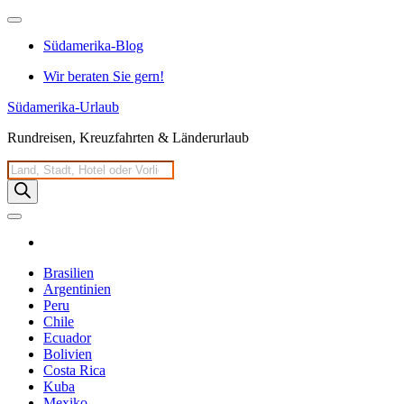
Zum
Inhalt
Südamerika-Blog
springen
Wir beraten Sie gern!
Südamerika-Urlaub
Rundreisen, Kreuzfahrten & Länderurlaub
Products
search
Brasilien
Argentinien
Peru
Chile
Ecuador
Bolivien
Costa Rica
Kuba
Mexiko