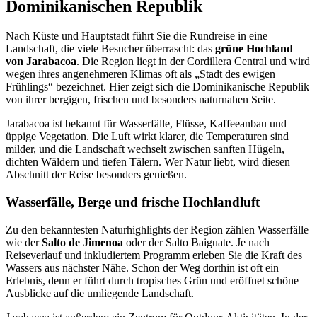
Dominikanischen Republik
Nach Küste und Hauptstadt führt Sie die Rundreise in eine
Landschaft, die viele Besucher überrascht: das
grüne Hochland
von Jarabacoa
. Die Region liegt in der Cordillera Central und wird
wegen ihres angenehmeren Klimas oft als „Stadt des ewigen
Frühlings“ bezeichnet. Hier zeigt sich die Dominikanische Republik
von ihrer bergigen, frischen und besonders naturnahen Seite.
Jarabacoa ist bekannt für Wasserfälle, Flüsse, Kaffeeanbau und
üppige Vegetation. Die Luft wirkt klarer, die Temperaturen sind
milder, und die Landschaft wechselt zwischen sanften Hügeln,
dichten Wäldern und tiefen Tälern. Wer Natur liebt, wird diesen
Abschnitt der Reise besonders genießen.
Wasserfälle, Berge und frische Hochlandluft
Zu den bekanntesten Naturhighlights der Region zählen Wasserfälle
wie der
Salto de Jimenoa
oder der Salto Baiguate. Je nach
Reiseverlauf und inkludiertem Programm erleben Sie die Kraft des
Wassers aus nächster Nähe. Schon der Weg dorthin ist oft ein
Erlebnis, denn er führt durch tropisches Grün und eröffnet schöne
Ausblicke auf die umliegende Landschaft.