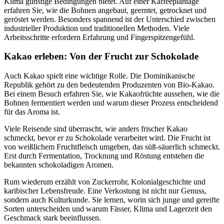
Klima günstige Bedingungen bietet. Auf einer Kaffeeplantage
erfahren Sie, wie die Bohnen angebaut, geerntet, getrocknet und
geröstet werden. Besonders spannend ist der Unterschied zwischen
industrieller Produktion und traditionellen Methoden. Viele
Arbeitsschritte erfordern Erfahrung und Fingerspitzengefühl.
Kakao erleben: Von der Frucht zur Schokolade
Auch Kakao spielt eine wichtige Rolle. Die Dominikanische
Republik gehört zu den bedeutenden Produzenten von Bio-Kakao.
Bei einem Besuch erfahren Sie, wie Kakaofrüchte aussehen, wie die
Bohnen fermentiert werden und warum dieser Prozess entscheidend
für das Aroma ist.
Viele Reisende sind überrascht, wie anders frischer Kakao
schmeckt, bevor er zu Schokolade verarbeitet wird. Die Frucht ist
von weißlichem Fruchtfleisch umgeben, das süß-säuerlich schmeckt.
Erst durch Fermentation, Trocknung und Röstung entstehen die
bekannten schokoladigen Aromen.
Rum wiederum erzählt von Zuckerrohr, Kolonialgeschichte und
karibischer Lebensfreude. Eine Verkostung ist nicht nur Genuss,
sondern auch Kulturkunde. Sie lernen, worin sich junge und gereifte
Sorten unterscheiden und warum Fässer, Klima und Lagerzeit den
Geschmack stark beeinflussen.