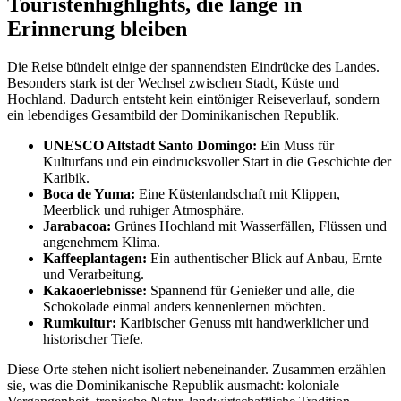
Touristenhighlights, die lange in
Erinnerung bleiben
Die Reise bündelt einige der spannendsten Eindrücke des Landes.
Besonders stark ist der Wechsel zwischen Stadt, Küste und
Hochland. Dadurch entsteht kein eintöniger Reiseverlauf, sondern
ein lebendiges Gesamtbild der Dominikanischen Republik.
UNESCO Altstadt Santo Domingo:
Ein Muss für
Kulturfans und ein eindrucksvoller Start in die Geschichte der
Karibik.
Boca de Yuma:
Eine Küstenlandschaft mit Klippen,
Meerblick und ruhiger Atmosphäre.
Jarabacoa:
Grünes Hochland mit Wasserfällen, Flüssen und
angenehmem Klima.
Kaffeeplantagen:
Ein authentischer Blick auf Anbau, Ernte
und Verarbeitung.
Kakaoerlebnisse:
Spannend für Genießer und alle, die
Schokolade einmal anders kennenlernen möchten.
Rumkultur:
Karibischer Genuss mit handwerklicher und
historischer Tiefe.
Diese Orte stehen nicht isoliert nebeneinander. Zusammen erzählen
sie, was die Dominikanische Republik ausmacht: koloniale