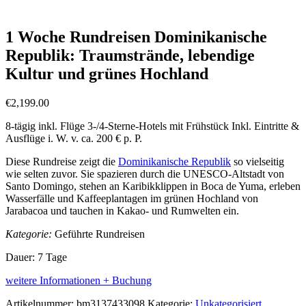
Südamerika-Rundreisen inkl. Flug (56 Angebote)
1 Woche Rundreisen Dominikanische
Republik: Traumstrände, lebendige
Kultur und grünes Hochland
€
2,199.00
8-tägig inkl. Flüge 3-/4-Sterne-Hotels mit Frühstück Inkl. Eintritte &
Ausflüge i. W. v. ca. 200 € p. P.​
Diese Rundreise zeigt die
Dominikanische Republik
so vielseitig
wie selten zuvor. Sie spazieren durch die UNESCO-Altstadt von
Santo Domingo, stehen an Karibikklippen in Boca de Yuma, erleben
Wasserfälle und Kaffeeplantagen im grünen Hochland von
Jarabacoa und tauchen in Kakao- und Rumwelten ein.
Kategorie:
Geführte Rundreisen
Dauer: 7 Tage
weitere Informationen + Buchung
Artikelnummer:
bm3137433098
Kategorie:
Unkategorisiert