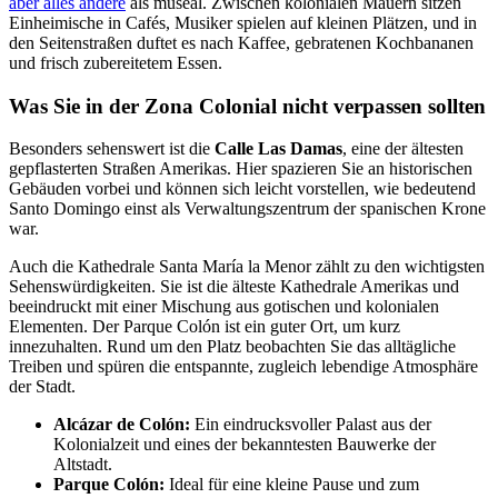
aber alles andere
als museal. Zwischen kolonialen Mauern sitzen
Einheimische in Cafés, Musiker spielen auf kleinen Plätzen, und in
den Seitenstraßen duftet es nach Kaffee, gebratenen Kochbananen
und frisch zubereitetem Essen.
Was Sie in der Zona Colonial nicht verpassen sollten
Besonders sehenswert ist die
Calle Las Damas
, eine der ältesten
gepflasterten Straßen Amerikas. Hier spazieren Sie an historischen
Gebäuden vorbei und können sich leicht vorstellen, wie bedeutend
Santo Domingo einst als Verwaltungszentrum der spanischen Krone
war.
Auch die Kathedrale Santa María la Menor zählt zu den wichtigsten
Sehenswürdigkeiten. Sie ist die älteste Kathedrale Amerikas und
beeindruckt mit einer Mischung aus gotischen und kolonialen
Elementen. Der Parque Colón ist ein guter Ort, um kurz
innezuhalten. Rund um den Platz beobachten Sie das alltägliche
Treiben und spüren die entspannte, zugleich lebendige Atmosphäre
der Stadt.
Alcázar de Colón:
Ein eindrucksvoller Palast aus der
Kolonialzeit und eines der bekanntesten Bauwerke der
Altstadt.
Parque Colón:
Ideal für eine kleine Pause und zum