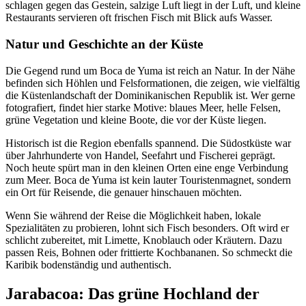
schlagen gegen das Gestein, salzige Luft liegt in der Luft, und kleine
Restaurants servieren oft frischen Fisch mit Blick aufs Wasser.
Natur und Geschichte an der Küste
Die Gegend rund um Boca de Yuma ist reich an Natur. In der Nähe
befinden sich Höhlen und Felsformationen, die zeigen, wie vielfältig
die Küstenlandschaft der Dominikanischen Republik ist. Wer gerne
fotografiert, findet hier starke Motive: blaues Meer, helle Felsen,
grüne Vegetation und kleine Boote, die vor der Küste liegen.
Historisch ist die Region ebenfalls spannend. Die Südostküste war
über Jahrhunderte von Handel, Seefahrt und Fischerei geprägt.
Noch heute spürt man in den kleinen Orten eine enge Verbindung
zum Meer. Boca de Yuma ist kein lauter Touristenmagnet, sondern
ein Ort für Reisende, die genauer hinschauen möchten.
Wenn Sie während der Reise die Möglichkeit haben, lokale
Spezialitäten zu probieren, lohnt sich Fisch besonders. Oft wird er
schlicht zubereitet, mit Limette, Knoblauch oder Kräutern. Dazu
passen Reis, Bohnen oder frittierte Kochbananen. So schmeckt die
Karibik bodenständig und authentisch.
Jarabacoa: Das grüne Hochland der