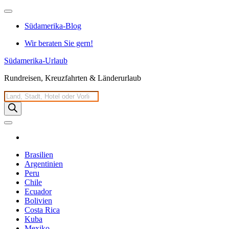
Zum
Inhalt
Südamerika-Blog
springen
Wir beraten Sie gern!
Südamerika-Urlaub
Rundreisen, Kreuzfahrten & Länderurlaub
Products
search
Brasilien
Argentinien
Peru
Chile
Ecuador
Bolivien
Costa Rica
Kuba
Mexiko