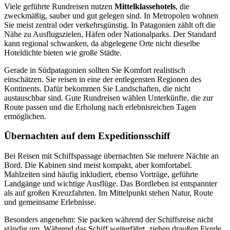
Viele geführte Rundreisen nutzen
Mittelklassehotels
, die
zweckmäßig, sauber und gut gelegen sind. In Metropolen wohnen
Sie meist zentral oder verkehrsgünstig. In Patagonien zählt oft die
Nähe zu Ausflugszielen, Häfen oder Nationalparks. Der Standard
kann regional schwanken, da abgelegene Orte nicht dieselbe
Hoteldichte bieten wie große Städte.
Gerade in Südpatagonien sollten Sie Komfort realistisch
einschätzen. Sie reisen in eine der entlegensten Regionen des
Kontinents. Dafür bekommen Sie Landschaften, die nicht
austauschbar sind. Gute Rundreisen wählen Unterkünfte, die zur
Route passen und die Erholung nach erlebnisreichen Tagen
ermöglichen.
Übernachten auf dem Expeditionsschiff
Bei Reisen mit Schiffspassage übernachten Sie mehrere Nächte an
Bord. Die Kabinen sind meist kompakt, aber komfortabel.
Mahlzeiten sind häufig inkludiert, ebenso Vorträge, geführte
Landgänge und wichtige Ausflüge. Das Bordleben ist entspannter
als auf großen Kreuzfahrten. Im Mittelpunkt stehen Natur, Route
und gemeinsame Erlebnisse.
Besonders angenehm: Sie packen während der Schiffsreise nicht
ständig um. Während das Schiff weiterfährt, ziehen draußen Fjorde,