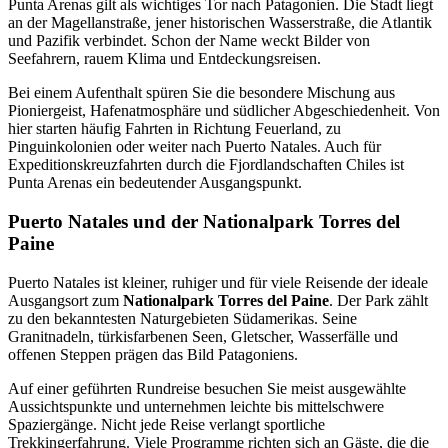
Punta Arenas gilt als wichtiges Tor nach Patagonien. Die Stadt liegt
an der Magellanstraße, jener historischen Wasserstraße, die Atlantik
und Pazifik verbindet. Schon der Name weckt Bilder von
Seefahrern, rauem Klima und Entdeckungsreisen.
Bei einem Aufenthalt spüren Sie die besondere Mischung aus
Pioniergeist, Hafenatmosphäre und südlicher Abgeschiedenheit. Von
hier starten häufig Fahrten in Richtung Feuerland, zu
Pinguinkolonien oder weiter nach Puerto Natales. Auch für
Expeditionskreuzfahrten durch die Fjordlandschaften Chiles ist
Punta Arenas ein bedeutender Ausgangspunkt.
Puerto Natales und der Nationalpark Torres del
Paine
Puerto Natales ist kleiner, ruhiger und für viele Reisende der ideale
Ausgangsort zum
Nationalpark Torres del Paine
. Der Park zählt
zu den bekanntesten Naturgebieten Südamerikas. Seine
Granitnadeln, türkisfarbenen Seen, Gletscher, Wasserfälle und
offenen Steppen prägen das Bild Patagoniens.
Auf einer geführten Rundreise besuchen Sie meist ausgewählte
Aussichtspunkte und unternehmen leichte bis mittelschwere
Spaziergänge. Nicht jede Reise verlangt sportliche
Trekkingerfahrung. Viele Programme richten sich an Gäste, die die