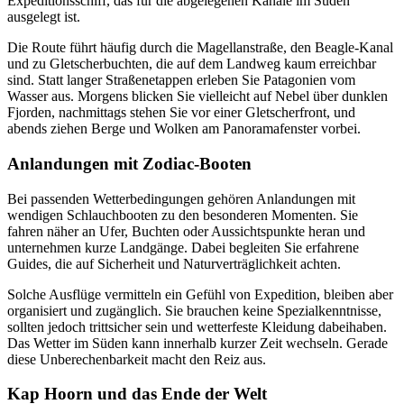
Expeditionsschiff, das für die abgelegenen Kanäle im Süden
ausgelegt ist.
Die Route führt häufig durch die Magellanstraße, den Beagle-Kanal
und zu Gletscherbuchten, die auf dem Landweg kaum erreichbar
sind. Statt langer Straßenetappen erleben Sie Patagonien vom
Wasser aus. Morgens blicken Sie vielleicht auf Nebel über dunklen
Fjorden, nachmittags stehen Sie vor einer Gletscherfront, und
abends ziehen Berge und Wolken am Panoramafenster vorbei.
Anlandungen mit Zodiac-Booten
Bei passenden Wetterbedingungen gehören Anlandungen mit
wendigen Schlauchbooten zu den besonderen Momenten. Sie
fahren näher an Ufer, Buchten oder Aussichtspunkte heran und
unternehmen kurze Landgänge. Dabei begleiten Sie erfahrene
Guides, die auf Sicherheit und Naturverträglichkeit achten.
Solche Ausflüge vermitteln ein Gefühl von Expedition, bleiben aber
organisiert und zugänglich. Sie brauchen keine Spezialkenntnisse,
sollten jedoch trittsicher sein und wetterfeste Kleidung dabeihaben.
Das Wetter im Süden kann innerhalb kurzer Zeit wechseln. Gerade
diese Unberechenbarkeit macht den Reiz aus.
Kap Hoorn und das Ende der Welt