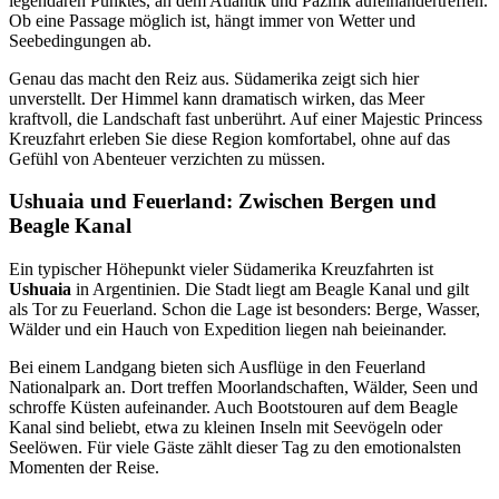
legendären Punktes, an dem Atlantik und Pazifik aufeinandertreffen.
Ob eine Passage möglich ist, hängt immer von Wetter und
Seebedingungen ab.
Genau das macht den Reiz aus. Südamerika zeigt sich hier
unverstellt. Der Himmel kann dramatisch wirken, das Meer
kraftvoll, die Landschaft fast unberührt. Auf einer Majestic Princess
Kreuzfahrt erleben Sie diese Region komfortabel, ohne auf das
Gefühl von Abenteuer verzichten zu müssen.
Ushuaia und Feuerland: Zwischen Bergen und
Beagle Kanal
Ein typischer Höhepunkt vieler Südamerika Kreuzfahrten ist
Ushuaia
in Argentinien. Die Stadt liegt am Beagle Kanal und gilt
als Tor zu Feuerland. Schon die Lage ist besonders: Berge, Wasser,
Wälder und ein Hauch von Expedition liegen nah beieinander.
Bei einem Landgang bieten sich Ausflüge in den Feuerland
Nationalpark an. Dort treffen Moorlandschaften, Wälder, Seen und
schroffe Küsten aufeinander. Auch Bootstouren auf dem Beagle
Kanal sind beliebt, etwa zu kleinen Inseln mit Seevögeln oder
Seelöwen. Für viele Gäste zählt dieser Tag zu den emotionalsten
Momenten der Reise.