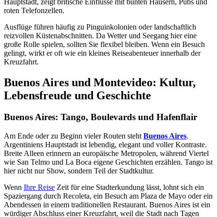
Hauptstadt, zeigt britische Einflüsse mit bunten Häusern, Pubs und
roten Telefonzellen.
Ausflüge führen häufig zu Pinguinkolonien oder landschaftlich
reizvollen Küstenabschnitten. Da Wetter und Seegang hier eine
große Rolle spielen, sollten Sie flexibel bleiben. Wenn ein Besuch
gelingt, wirkt er oft wie ein kleines Reiseabenteuer innerhalb der
Kreuzfahrt.
Buenos Aires und Montevideo: Kultur,
Lebensfreude und Geschichte
Buenos Aires: Tango, Boulevards und Hafenflair
Am Ende oder zu Beginn vieler Routen steht
Buenos Aires
.
Argentiniens Hauptstadt ist lebendig, elegant und voller Kontraste.
Breite Alleen erinnern an europäische Metropolen, während Viertel
wie San Telmo und La Boca eigene Geschichten erzählen. Tango ist
hier nicht nur Show, sondern Teil der Stadtkultur.
Wenn
Ihre Reise
Zeit für eine Stadterkundung lässt, lohnt sich ein
Spaziergang durch Recoleta, ein Besuch am Plaza de Mayo oder ein
Abendessen in einem traditionellen Restaurant. Buenos Aires ist ein
würdiger Abschluss einer Kreuzfahrt, weil die Stadt nach Tagen