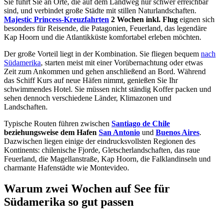
Sie führt Sie an Orte, die auf dem Landweg nur schwer erreichbar
sind, und verbindet große Städte mit stillen Naturlandschaften.
Majestic Princess-Kreuzfahrten
2 Wochen inkl. Flug
eignen sich
besonders für Reisende, die Patagonien, Feuerland, das legendäre
Kap Hoorn und die Atlantikküste komfortabel erleben möchten.
Der große Vorteil liegt in der Kombination. Sie fliegen bequem
nach
Südamerika
, starten meist mit einer Vorübernachtung oder etwas
Zeit zum Ankommen und gehen anschließend an Bord. Während
das Schiff Kurs auf neue Häfen nimmt, genießen Sie Ihr
schwimmendes Hotel. Sie müssen nicht ständig Koffer packen und
sehen dennoch verschiedene Länder, Klimazonen und
Landschaften.
Typische Routen führen zwischen
Santiago de Chile
beziehungsweise dem Hafen
San Antonio
und
Buenos Aires
.
Dazwischen liegen einige der eindrucksvollsten Regionen des
Kontinents: chilenische Fjorde, Gletscherlandschaften, das raue
Feuerland, die Magellanstraße, Kap Hoorn, die Falklandinseln und
charmante Hafenstädte wie Montevideo.
Warum zwei Wochen auf See für
Südamerika so gut passen