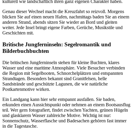
kulturell wie landschaftlich ihren ganz eigenen Charakter haben.
Genau dieser Wechsel macht die Kreuzfahrt so reizvoll. Morgens
blicken Sie auf einen neuen Hafen, nachmittags baden Sie an einem
anderen Strand, abends sitzen Sie wieder an Bord und gleiten
weiter. Jede Insel bringt eigene Farben, Gerüche, Musikstile und
Geschichten mit.
Britische Jungferninseln: Segelromantik und
Bilderbuchbuchten
Die britischen Jungferninseln stehen für kleine Buchten, klares
Wasser und eine maritime Atmosphäre. Viele Besucher verbinden
die Region mit Segelbooten, Schnorchelplätzen und entspannten
Strandtagen. Besonders bekannt sind Granitfelsen, helle
Sandstrände und geschützte Lagunen, die wie natürliche
Postkartenmotive wirken.
Ein Landgang kann hier sehr entspannt ausfallen. Sie baden,
erkunden einen Aussichtspunkt oder nehmen an einem Bootsausflug
teil. Wer gern fotografiert, findet zwischen Yachten, grünen Hügeln
und glasklarem Wasser zahlreiche Motive. Wichtig ist nur:
Sonnenschutz, Wasserflasche und Badesachen gehören fast immer
in die Tagestasche.