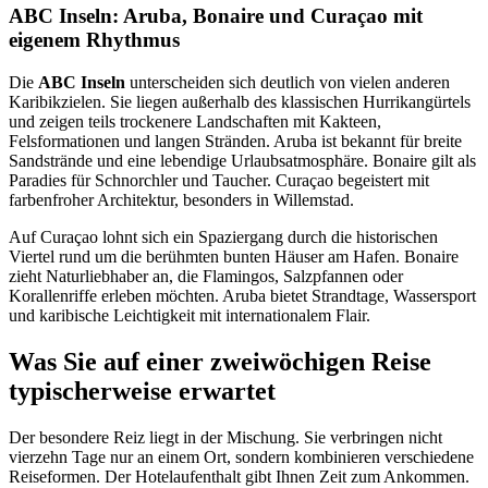
ABC Inseln: Aruba, Bonaire und Curaçao mit
eigenem Rhythmus
Die
ABC Inseln
unterscheiden sich deutlich von vielen anderen
Karibikzielen. Sie liegen außerhalb des klassischen Hurrikangürtels
und zeigen teils trockenere Landschaften mit Kakteen,
Felsformationen und langen Stränden. Aruba ist bekannt für breite
Sandstrände und eine lebendige Urlaubsatmosphäre. Bonaire gilt als
Paradies für Schnorchler und Taucher. Curaçao begeistert mit
farbenfroher Architektur, besonders in Willemstad.
Auf Curaçao lohnt sich ein Spaziergang durch die historischen
Viertel rund um die berühmten bunten Häuser am Hafen. Bonaire
zieht Naturliebhaber an, die Flamingos, Salzpfannen oder
Korallenriffe erleben möchten. Aruba bietet Strandtage, Wassersport
und karibische Leichtigkeit mit internationalem Flair.
Was Sie auf einer zweiwöchigen Reise
typischerweise erwartet
Der besondere Reiz liegt in der Mischung. Sie verbringen nicht
vierzehn Tage nur an einem Ort, sondern kombinieren verschiedene
Reiseformen. Der Hotelaufenthalt gibt Ihnen Zeit zum Ankommen.