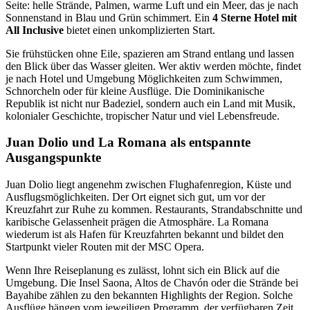
Seite: helle Strände, Palmen, warme Luft und ein Meer, das je nach
Sonnenstand in Blau und Grün schimmert. Ein
4 Sterne Hotel mit
All Inclusive
bietet einen unkomplizierten Start.
Sie frühstücken ohne Eile, spazieren am Strand entlang und lassen
den Blick über das Wasser gleiten. Wer aktiv werden möchte, findet
je nach Hotel und Umgebung Möglichkeiten zum Schwimmen,
Schnorcheln oder für kleine Ausflüge. Die Dominikanische
Republik ist nicht nur Badeziel, sondern auch ein Land mit Musik,
kolonialer Geschichte, tropischer Natur und viel Lebensfreude.
Juan Dolio und La Romana als entspannte
Ausgangspunkte
Juan Dolio liegt angenehm zwischen Flughafenregion, Küste und
Ausflugsmöglichkeiten. Der Ort eignet sich gut, um vor der
Kreuzfahrt zur Ruhe zu kommen. Restaurants, Strandabschnitte und
karibische Gelassenheit prägen die Atmosphäre. La Romana
wiederum ist als Hafen für Kreuzfahrten bekannt und bildet den
Startpunkt vieler Routen mit der MSC Opera.
Wenn Ihre Reiseplanung es zulässt, lohnt sich ein Blick auf die
Umgebung. Die Insel Saona, Altos de Chavón oder die Strände bei
Bayahibe zählen zu den bekannten Highlights der Region. Solche
Ausflüge hängen vom jeweiligen Programm, der verfügbaren Zeit