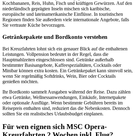
Kochbananen, Reis, Huhn, Fisch und kräftigen Gewürzen. Auf den
niederländisch geprägten Inseln mischen sich karibische,
europäische und lateinamerikanische Einflüsse. In touristischen
Regionen finden Sie außerdem viele internationale Angebote, falls
Sie vertraute Küche bevorzugen.
Getränkepakete und Bordkonto verstehen
Bei Kreuzfahrten lohnt sich ein genauer Blick auf die enthaltenen
Leistungen. Vollpension bedeutet in der Regel, dass die
Hauptmahlzeiten eingeschlossen sind. Getränke außerhalb
bestimmter Basisangebote, Kaffeespezialitäten, Cocktails oder
Minibar können extra kosten. Ein Getränkepaket kann sinnvoll sein,
wenn Sie regelmäßig Softdrinks, Wein, Bier oder Cocktails
genießen möchten.
Ihr Bordkonto sammelt Ausgaben während der Reise. Dazu zählen
etwa Getränke, Wellnessanwendungen, Einkäufe, Internetpakete
oder optionale Ausflüge. Wenn bestimmte Gebühren bereits im
Reisepreis enthalten sind, reduziert das die Nebenkosten. Dennoch
sollten Sie ein realistisches Urlaubsbudget einplanen.
Für wen eignen sich MSC Opera-
Kreuzfahrten 2 Wochen inkl. Flug?