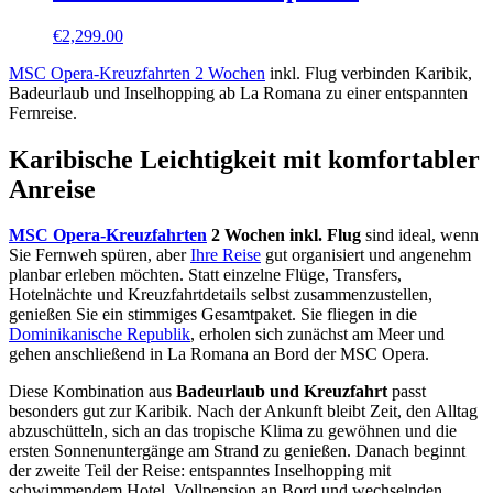
€
2,299.00
MSC Opera-Kreuzfahrten 2 Wochen
inkl. Flug verbinden Karibik,
Badeurlaub und Inselhopping ab La Romana zu einer entspannten
Fernreise.
Karibische Leichtigkeit mit komfortabler
Anreise
MSC Opera-Kreuzfahrten
2 Wochen inkl. Flug
sind ideal, wenn
Sie Fernweh spüren, aber
Ihre Reise
gut organisiert und angenehm
planbar erleben möchten. Statt einzelne Flüge, Transfers,
Hotelnächte und Kreuzfahrtdetails selbst zusammenzustellen,
genießen Sie ein stimmiges Gesamtpaket. Sie fliegen in die
Dominikanische Republik
, erholen sich zunächst am Meer und
gehen anschließend in La Romana an Bord der MSC Opera.
Diese Kombination aus
Badeurlaub und Kreuzfahrt
passt
besonders gut zur Karibik. Nach der Ankunft bleibt Zeit, den Alltag
abzuschütteln, sich an das tropische Klima zu gewöhnen und die
ersten Sonnenuntergänge am Strand zu genießen. Danach beginnt
der zweite Teil der Reise: entspanntes Inselhopping mit
schwimmendem Hotel, Vollpension an Bord und wechselnden