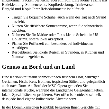
angenehmer. Packen Sie leicht, aber sinnvoll. Eine kleine Tasche mit
Badekleidung, Sonnencreme, Kopfbedeckung, Trinkwasser,
Bargeld und Kopie Ihrer Reisedokumente ist hilfreich.
Tragen Sie bequeme Schuhe, auch wenn der Tag nach Strand
aussieht.
Nutzen Sie riffsichere Sonnencreme, wenn Sie schnorcheln
möchten.
Nehmen Sie für Märkte oder Taxis kleine Scheine in US
Dollar mit, sofern lokal akzeptiert.
Planen Sie Pufferzeit ein, besonders bei individuellen
Ausflügen.
Respektieren Sie lokale Regeln an Stränden, in Kirchen und
Naturschutzgebieten.
Genuss an Bord und an Land
Eine Karibikkreuzfahrt schmeckt nach frischem Obst, würzigen
Gerichten, Fisch, Reis, Bohnen, tropischen Säften und gelegentlich
auch nach Rum. An Bord der MSC Opera genießen Sie
internationale Küche, während die Landgänge Gelegenheit geben,
lokale Spezialitäten zu probieren. Wer offen ist, entdeckt schnell,
dass jede Insel eigene kulinarische Akzente setzt.
In der Dominikanischen Republik begegnen Ihnen Gerichte mit